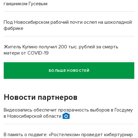
гаишником Гусевым
Под Новосибирском рабочий почти ослеп на шоколадной
фабрике
Житель Купино получил 200 тыс. рублей за смерть
матери от COVID-19
БОЛЬШЕ НОВОСТЕЙ
Новосибирский суд наказал водителя за смерть
пенсионерки на вокзале
Новости партнеров
«Мы живём на пастбище!»: в новосибирском селе лошади
терроризируют жителей
Видеозапись обеспечит прозрачность выборов в Госдуму
в Новосибирской области
Инвалид получил условный срок за избиение врачей
протезом под Новосибирском
В память о подвиге: «Ростелеком» проведет кибертурнир