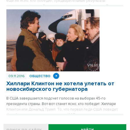
еще не ясно, кто победил, предварительные результаты
соперников близки. Политологи уверены, что Дональду Трампу
будет легче договориться с Владимиром Путиным, он не
идеологизированный практик, а Хиллари Клинтон наговорила
слишком много лишнего в ходе предвыборной кампании.
09.11.2016
ОБЩЕСТВО
Хиллари Клинтон не хотела улетать от
новосибирского губернатора
В США завершается подсчет голосов на выборах 45-го
президента страны. Вот-вот станет ясно, кто победит: Хиллари
Клинтон или Дональд Трамп. То, что первая леди США поведет
борьбу за пост президента, еще в 1997-м году предсказал один
из помощников губернатора Новосибирской области, встречая
ее самолет в Толмачево. Как Хиллари поили водкой на
НАЙТИ