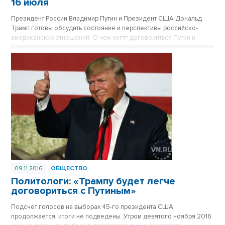
16 июля
Президент России Владимир Путин и Президент США Дональд
Трамп готовы обсудить состояние и перспективы российско-
американских отношений. О чем хотят договориться Путин и
Трамп 16 июля на третьей встрече лицом к лицу, когда и где
пройдет саммит Россия-США 2018, выяснял корреспондент VN.ru.
09.11.2016
ОБЩЕСТВО
Политологи: «Трампу будет легче
договориться с Путиным»
Подсчет голосов на выборах 45-го президента США
продолжается, итоги не подведены. Утром девятого ноября 2016