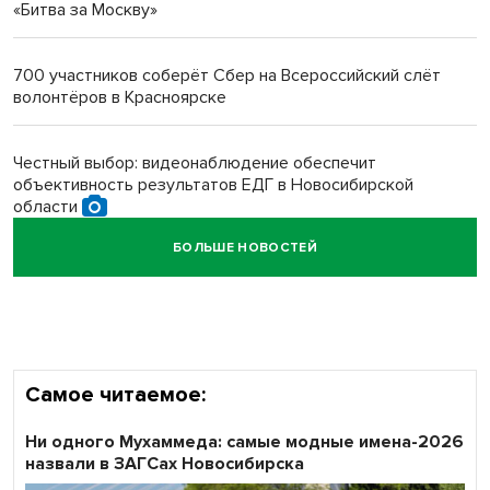
«Битва за Москву»
Новосибирский преподаватель с женой вошли в топ-16
многодетных в России
700 участников соберёт Сбер на Всероссийский слёт
волонтёров в Красноярске
Обновлённое отделение ВТБ открылось в Искитиме
Честный выбор: видеонаблюдение обеспечит
объективность результатов ЕДГ в Новосибирской
области
БОЛЬШЕ НОВОСТЕЙ
Кибертанки пошли в бой: «Ростелеком» объявляет
участников «Битвы заводов» от Новосибирской
области
Самое читаемое:
Ни одного Мухаммеда: самые модные имена-2026
назвали в ЗАГСах Новосибирска