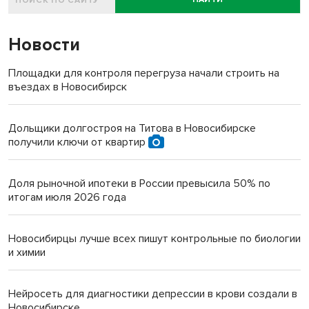
Обкомовских дачах, и почему не состоялся ее визит к ранее
судимому новосибирцу в частный сектор Октябрьского района,
рассказал участник событий, областной депутат Сергей Титков.
Новости
Площадки для контроля перегруза начали строить на
въездах в Новосибирск
Дольщики долгостроя на Титова в Новосибирске
получили ключи от квартир
Доля рыночной ипотеки в России превысила 50% по
итогам июля 2026 года
Новосибирцы лучше всех пишут контрольные по биологии
и химии
Нейросеть для диагностики депрессии в крови создали в
Новосибирске