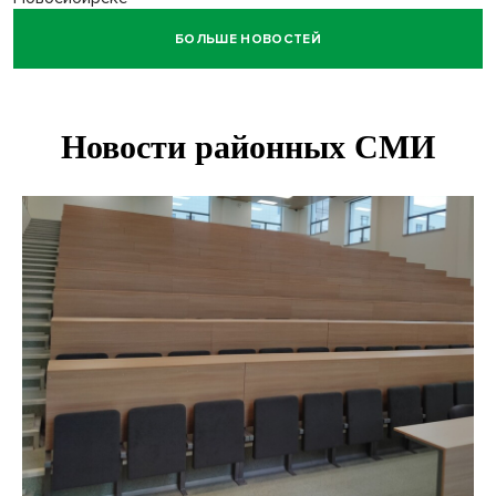
БОЛЬШЕ НОВОСТЕЙ
Двум бойцам СВО после минно-взрывной травмы
«оживили» нервы в Новосибирске
Персидский ковер «108 шахов» впервые вывезли из музея
Востока в Новосибирск
Актриса из Новосибирска Евгения Туркова сыграла мать
в сериале «Малой»
Трех туберкулезников под конвоем доставили в
больницу Новосибирской области