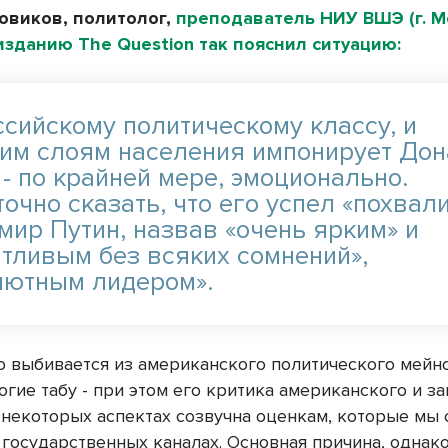
овиков, политолог,
преподаватель НИУ ВШЭ (г. М
зданию The Question так пояснил ситуацию:
ссийскому политическому классу, и
им слоям населения импонирует До
 - по крайней мере, эмоционально.
очно сказать, что его успел «похвал
мир Путин, назвав «очень ярким» и
нтливым без всяких сомнений»,
лютным лидером».
о выбивается из американского политического мейн
гие табу - при этом его критика американского и з
 некоторых аспектах созвучна оценкам, которые мы
государственных каналах. Основная причина, однако