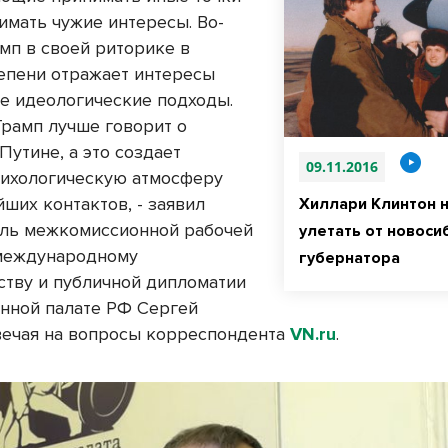
имать чужие интересы. Во-
амп в своей риторике в
епени отражает интересы
не идеологические подходы.
Трамп лучше говорит о
Путине, а это создает
09.11.2016
ихологическую атмосферу
ших контактов, - заявил
Хиллари Клинтон н
ль межкомиссионной рабочей
улетать от новоси
международному
губернатора
ству и публичной дипломатии
нной палате РФ Сергей
вечая на вопросы корреспондента
VN.ru
.