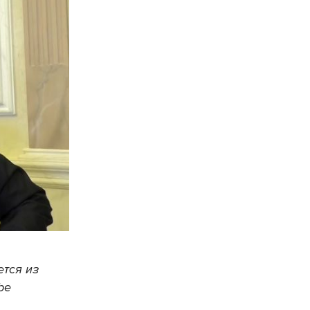
ется из
be