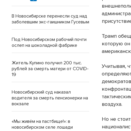
внешнеполи
администра
В Новосибирске перенесли суд над
присутстви
заболевшим экс-гаишником Гусевым
Трамп обещ
Под Новосибирском рабочий почти
которую он
ослеп на шоколадной фабрике
американск
Житель Купино получил 200 тыс.
Учитывая, 
рублей за смерть матери от COVID-
определяют
19
демократов
конфронтац
Новосибирский суд наказал
тактическим
водителя за смерть пенсионерки на
воздуха.
вокзале
Но не стоит
«Мы живём на пастбище!»: в
националист
новосибирском селе лошади