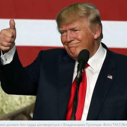
амп должен без труда договориться с Владимиром Путиным. Фото ТАСС/Bre