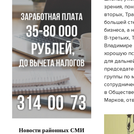
зрения, пон
вторых, Тр
большей ст
бизнеса, а 
В-третьих, 
Владимире 
хорошую пс
для дальней
председате
группы по 
сотрудниче
в Обществе
Марков, от