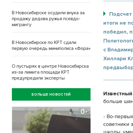
В Новосибирске осудили внука за
Подсчет
продажу дедова ружья псевдо-
итоги не п
мигранту
победил, 
Политолог
В Новосибирске по КРТ сдали
первую очередь миниполиса «Фора»
с Владими
Хиллари К
О пустырях в центре Новосибирска
предвыбор
из-за лимита площади КРТ
предупредили эксперты
Известный
БОЛЬШЕ НОВОСТЕЙ
больше шан
- Во-первы
советники 
школы, уме