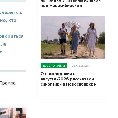
на грядке у Татьяны Купиной
под Новосибирском
олжается,
но, кто
овориться
, а
е
развлечения
05.08.2026
О похолодании в
августе-2026 рассказали
 Трампа
синоптики в Новосибирске