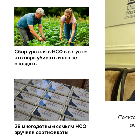
Полито
а