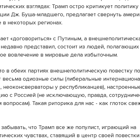
тических взглядах: Трамп остро критикует политику
ции Дж. Буша-младшего, предлагает свернуть амер
е в некоторых регионах.
ает «договориться» с Путиным, а внешнеполитическ
 недавно представил, состоит из людей, полагающих
ое вовлечение в мировые дела избыточным.
что в обеих партиях внешнеполитическую повестку п
 весьма одиозные силы (либеральные интернациона
, неоконсверваторы у республиканцев), настроенны
ию с Россией (не исключающую, правда, сотрудниче
 вопросам). Такая риторика для нас - как глоток све
 забывать, что Трамп все же популист, играющий на
ических чувствах, ставящий в центр своей повестки