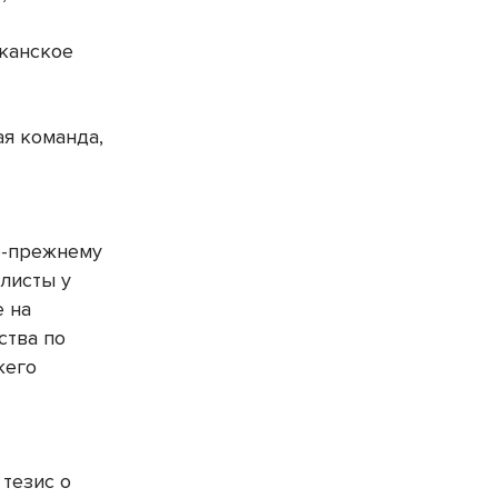
иканское
ая команда,
о-прежнему
листы у
е на
ства по
жего
 тезис о