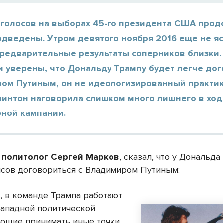
 голосов на выборах 45-го президента США прод
одведены. Утром девятого ноября 2016 еще не яс
предварительные результаты соперников близки.
и уверены, что Дональду Трампу будет легче дог
ром Путиным, он не идеологизированный практик
линтон наговорила слишком много лишнего в ход
ной кампании.
 политолог Сергей Марков
, сказал, что у Дональда
сов договориться с Владимиром Путиным:
х, в команде Трампа работают
западной политической
ющие принимать иные точки