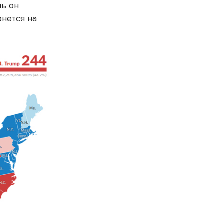
нь он
рнется на