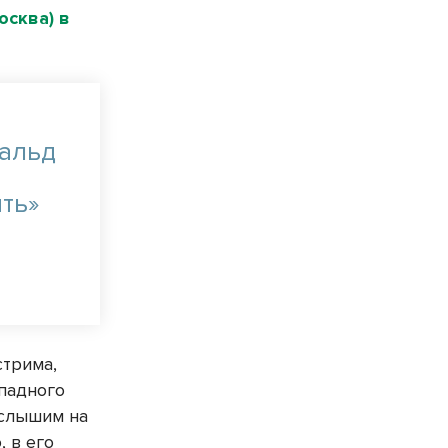
осква) в
нальд
ить»
стрима,
ападного
 слышим на
, в его