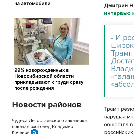
Дмитрий Н
интервью и
- И ро
широк
Трамп
Достат
Влади
«тала
«абсо
Новости районов
Трамп резк
нарушая мно
Чудеса Легостаевского заказника
общества в
показал охотовед Владимир
российских 
Коченов