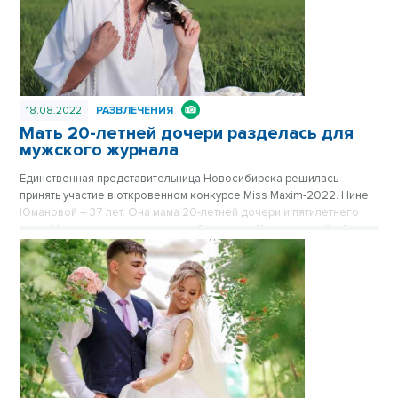
18.08.2022
РАЗВЛЕЧЕНИЯ
Мать 20-летней дочери разделась для
мужского журнала
Единственная представительница Новосибирска решилась
принять участие в откровенном конкурсе Miss Maxim-2022. Нине
Юмановой – 37 лет. Она мама 20-летней дочери и пятилетнего
сына. Несколько лет назад перебралась из Кемеровской области
в столицу Сибири. На вопрос, замужем или нет, предпочитает не
отвечать.