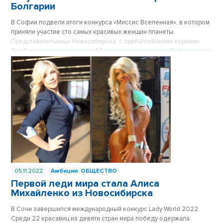
Болгарии
В Софии подвели итоги конкурса «Миссис Вселенная», в котором
приняли участие сто самых красивых женщин планеты.
Представительница Новосибирска с прибалтийскими корнями
Яна Барвичуте попала в топ-25 и привезла в столицу Сибири титул
«Миссис Вселенная Спорт». Однако сибирская красавица
недовольна своим результатом, обвинив организаторов конкурса
в продажности.
05.11.2022
Амбиции.
ОБЩЕСТВО
Первой леди мира стала Алиса
Михайленко из Новосибирска
В Сочи завершился международный конкурс Lady World 2022.
Среди 22 красавиц из девяти стран мира победу одержала