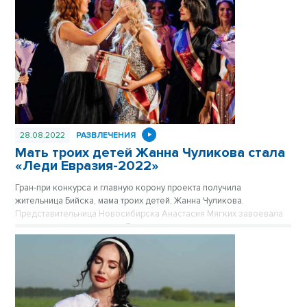
28.08.2022
РАЗВЛЕЧЕНИЯ
Мать троих детей Жанна Чуликова стала
«Леди Евразия-2022»
Гран-при конкурса и главную корону проекта получила
жительница Бийска, мама троих детей, Жанна Чуликова.
Представительница Новосибирска Анастасия Мягких завоевала
специальную номинацию «Достояние региона» за лучшее
представление родного региона. В этом году в конкурсе приняли
участие 19 женщин из 10 городов России.