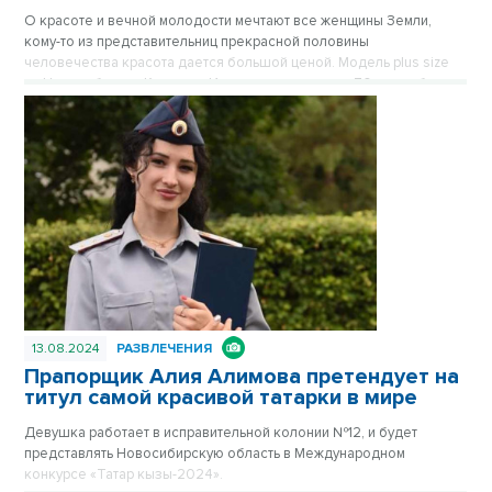
О красоте и вечной молодости мечтают все женщины Земли,
кому-то из представительниц прекрасной половины
человечества красота дается большой ценой. Модель plus size
из Новосибирска Катерина Иванова похудела на 70 кг, чтобы
нравиться себе и другим. О том, что ей пришлось пережить, она
рассказала в беседе с VN.ru.
13.08.2024
РАЗВЛЕЧЕНИЯ
Прапорщик Алия Алимова претендует на
титул самой красивой татарки в мире
Девушка работает в исправительной колонии №12, и будет
представлять Новосибирскую область в Международном
конкурсе «Татар кызы-2024».