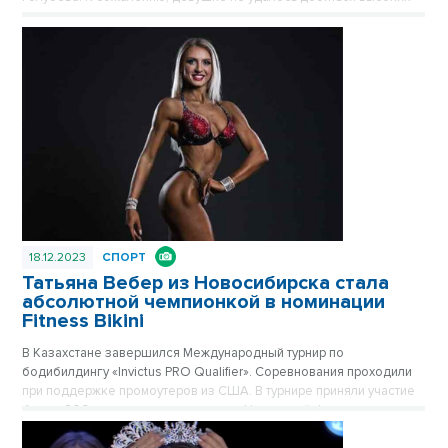
результатов.
18.12.2023
СПОРТ
Татьяна Вебер из Новосибирска стала
абсолютной чемпионкой в номинации
Fitness Bikini
В Казахстане завершился Международный турнир по
бодибилдингу «Invictus PRO Qualifier». Соревнования проходили
при поддержке промоутеров из США. В турнире приняли участие
более 200 атлетов из разных стран. Настоящий фурор на
соревнованиях произвела сибирячка Татьяна Вебер.