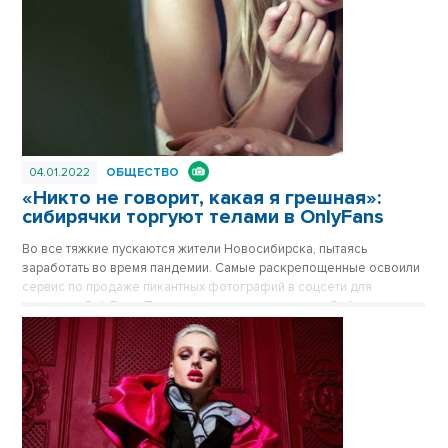
04.01.2022
ОБЩЕСТВО
«Никто не говорит, какая я грешная»:
сибирячки торгуют телами в OnlyFans
Во все тяжкие пускаются жители Новосибирска, пытаясь
заработать во время пандемии. Самые раскрепощенные освоили
сервис по продаже пикантных фотографий в соцсети для
взрослых OnlyFans. Популярность этого ресурса в Сибири
невысока, но желающих сорвать куш предостаточно. Насколько в
эру интернета велик спрос на такой контент? Мы задали этот
вопрос вебкам-моделям. Публикуется повторно в рубрике
«Лучшие материалы VN.RU 2021».