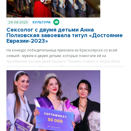
29.08.2023
КУЛЬТУРА
Сексолог с двумя детьми Анна
Полховская завоевала титул «Достояние
Евразии-2023»
На конкурс победительница приехала из Красноярска со всей
семьей - мужем и двумя детьми, которые помогали ей на
протяжении восьми дней проекта. Помимо главного титула Анна
получила звание «Топ-модель Евразии».