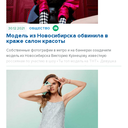
30.12.2021
ОБЩЕСТВО
Модель из Новосибирска обвинила в
краже салон красоты
Собственные фотографии в метро и на баннерах озадачили
модель из Новосибирска Викторию Кузнецову, известную
россиянам по участию в шоу «Ты топ модель на ТНТ». Девушка
пытается добиться выплаты гонорара для себя, фотографа и
визажиста - разрешения на публикацию снимков она не давала.