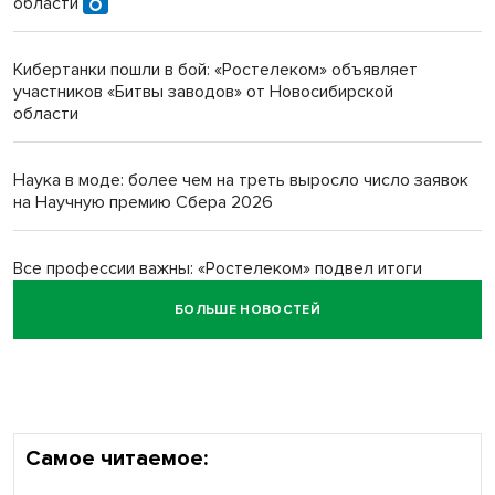
области
протезом под Новосибирском
Кибертанки пошли в бой: «Ростелеком» объявляет
Новосибирский преподаватель с женой вошли в топ-16
участников «Битвы заводов» от Новосибирской
многодетных в России
области
Обновлённое отделение ВТБ открылось в Искитиме
Наука в моде: более чем на треть выросло число заявок
на Научную премию Сбера 2026
Все профессии важны: «Ростелеком» подвел итоги
всероссийского флешмоба #явлияю
БОЛЬШЕ НОВОСТЕЙ
Сибирские пенсионеры говорят «спасибо» интернету
Самое читаемое: