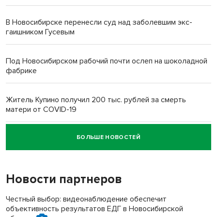
В Новосибирске перенесли суд над заболевшим экс-
гаишником Гусевым
Под Новосибирском рабочий почти ослеп на шоколадной
фабрике
Житель Купино получил 200 тыс. рублей за смерть
матери от COVID-19
БОЛЬШЕ НОВОСТЕЙ
Новосибирский суд наказал водителя за смерть
пенсионерки на вокзале
Новости партнеров
«Мы живём на пастбище!»: в новосибирском селе лошади
терроризируют жителей
Честный выбор: видеонаблюдение обеспечит
объективность результатов ЕДГ в Новосибирской
Инвалид получил условный срок за избиение врачей