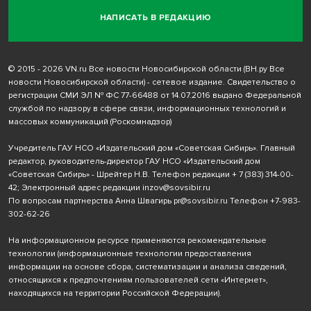
НАПИСАТЬ В РЕДАКЦИЮ
© 2015 - 2026 VN.ru Все новости Новосибирской области (ВН.ру Все
новости Новосибирской области) - сетевое издание. Свидетельство о
регистрации СМИ ЭЛ № ФС 77-66488 от 14.07.2016 выдано Федеральной
службой по надзору в сфере связи, информационных технологий и
массовых коммуникаций (Роскомнадзор)
Учредитель ГАУ НСО «Издательский дом «Советская Сибирь». Главный
редактор, руководитель-директор ГАУ НСО «Издательский дом
«Советская Сибирь» - Шрейтер Н.В. Телефон редакции
+ 7 (383) 314-00-
42
; Электронный адрес редакции
inzov@sovsibir.ru
По вопросам партнерства Анна Швагирь
pr@sovsibir.ru
Телефон
+7-983-
302-62-26
На информационном ресурсе применяются рекомендательные
технологии
(информационные технологии предоставления
информации на основе сбора, систематизации и анализа сведений,
относящихся к предпочтениям пользователей сети «Интернет»,
находящихся на территории Российской Федерации).