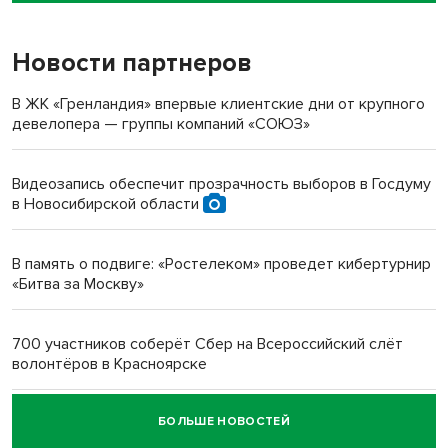
Новости партнеров
«Мы живём на пастбище!»: в новосибирском селе лошади
терроризируют жителей
В ЖК «Гренландия» впервые клиентские дни от крупного
девелопера — группы компаний «СОЮЗ»
Инвалид получил условный срок за избиение врачей
протезом под Новосибирском
Видеозапись обеспечит прозрачность выборов в Госдуму
в Новосибирской области
Новосибирский преподаватель с женой вошли в топ-16
многодетных в России
В память о подвиге: «Ростелеком» проведет кибертурнир
«Битва за Москву»
Обновлённое отделение ВТБ открылось в Искитиме
700 участников соберёт Сбер на Всероссийский слёт
волонтёров в Красноярске
БОЛЬШЕ НОВОСТЕЙ
Честный выбор: видеонаблюдение обеспечит
объективность результатов ЕДГ в Новосибирской