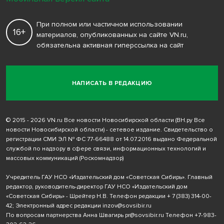
При полном или частичном использовании
16+
материалов, опубликованных на сайте VN.ru,
обязательна активная гиперссылка на сайт
НАПИСАТЬ В РЕДАКЦИЮ
© 2015 - 2026 VN.ru Все новости Новосибирской области (ВН.ру Все
новости Новосибирской области) - сетевое издание. Свидетельство о
регистрации СМИ ЭЛ № ФС 77-66488 от 14.07.2016 выдано Федеральной
службой по надзору в сфере связи, информационных технологий и
массовых коммуникаций (Роскомнадзор)
Учредитель ГАУ НСО «Издательский дом «Советская Сибирь». Главный
редактор, руководитель-директор ГАУ НСО «Издательский дом
«Советская Сибирь» - Шрейтер Н.В. Телефон редакции
+ 7 (383) 314-00-
42
; Электронный адрес редакции
inzov@sovsibir.ru
По вопросам партнерства Анна Швагирь
pr@sovsibir.ru
Телефон
+7-983-