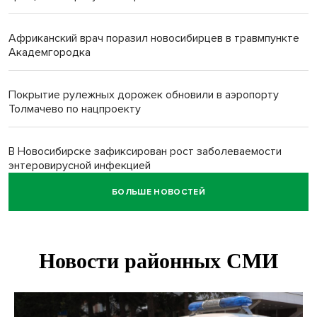
Африканский врач поразил новосибирцев в травмпункте
Академгородка
Покрытие рулежных дорожек обновили в аэропорту
Толмачево по нацпроекту
В Новосибирске зафиксирован рост заболеваемости
энтеровирусной инфекцией
БОЛЬШЕ НОВОСТЕЙ
В Новосибирске осудили внука за продажу дедова ружья
псевдо-мигранту
В Новосибирске по КРТ сдали первую очередь
миниполиса «Фора»