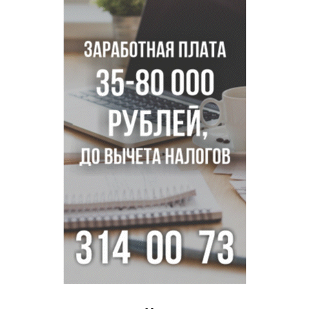
Дольщики долгостроя на Титова в Новосибирске
получили ключи от квартир
Доля рыночной ипотеки в России превысила 50% по
итогам июля 2026 года