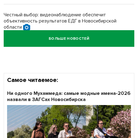
Обновлённое отделение ВТБ открылось в Искитиме
Честный выбор: видеонаблюдение обеспечит
объективность результатов ЕДГ в Новосибирской
области
БОЛЬШЕ НОВОСТЕЙ
Кибертанки пошли в бой: «Ростелеком» объявляет
участников «Битвы заводов» от Новосибирской
области
Самое читаемое:
Ни одного Мухаммеда: самые модные имена-2026
назвали в ЗАГСах Новосибирска