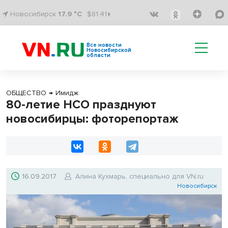
Новосибирск
17.9 °C
$81.41↑
Все новости
Новосибирской
области
ОБЩЕСТВО
→
Имидж
80-летие НСО празднуют
новосибирцы: фоторепортаж
16.09.2017
Алина Кухмарь, специально для VN.ru
Новосибирск