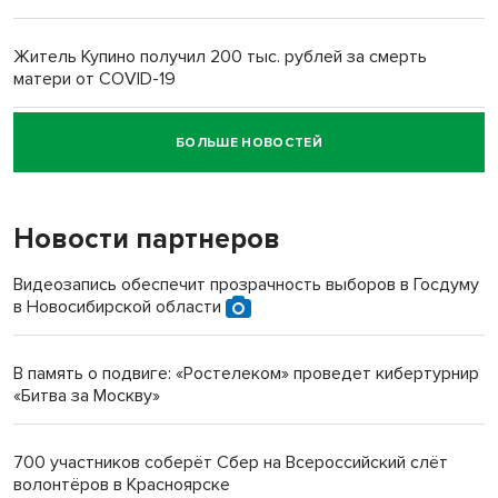
Житель Купино получил 200 тыс. рублей за смерть
матери от COVID-19
БОЛЬШЕ НОВОСТЕЙ
Новосибирский суд наказал водителя за смерть
пенсионерки на вокзале
Новости партнеров
«Мы живём на пастбище!»: в новосибирском селе лошади
терроризируют жителей
Видеозапись обеспечит прозрачность выборов в Госдуму
в Новосибирской области
Инвалид получил условный срок за избиение врачей
протезом под Новосибирском
В память о подвиге: «Ростелеком» проведет кибертурнир
«Битва за Москву»
Новосибирский преподаватель с женой вошли в топ-16
многодетных в России
700 участников соберёт Сбер на Всероссийский слёт
волонтёров в Красноярске