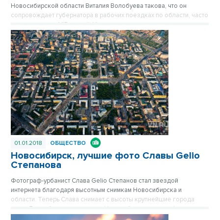
Новосибирской области Виталия Волобуева такова, что он
сопровождает губернатора в рабочих поездках по области, часто
снимает визиты VIP-гостей. Уникальные портреты чиновников
федерального масштаба и другие лучшие фото Виталия
Волобуева мы публикуем в цикле мини-фотовыставок,
посвященных 80-летию Новосибирской области. Публикуется
повторно в цикле «Лучшие материалы VN.RU за 2017 год».
01.01.2018
ОБЩЕСТВО
Новосибирск, лучшие фото Славы Gelio
Степанова
Фотограф-урбанист Слава Gelio Степанов стал звездой
интернета благодаря высотным снимкам Новосибирска и
области. Теперь Слава снимает с высоты крупнейшие города
мира. Для публикации в цикле «Новосибирск, лучшие фото»
Слава предоставил сайту VN.ru свои работы разных лет, а также