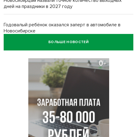
Новосибирцам назвали точное количество выходных
дней на праздники в 2027 году
Годовалый ребёнок оказался заперт в автомобиле в
Новосибирске
БОЛЬШЕ НОВОСТЕЙ
Всем миром: жители новосибирской деревни помогли
найти пропавшего мальчика
Новосибирцам объяснили новые правила сверхурочной
работы
Новосибирский пенсионер насмерть забил тростью
пьющего сына подруги
Площадь у Монумента Славы в Новосибирске пошла
трещинами сразу после ремонта