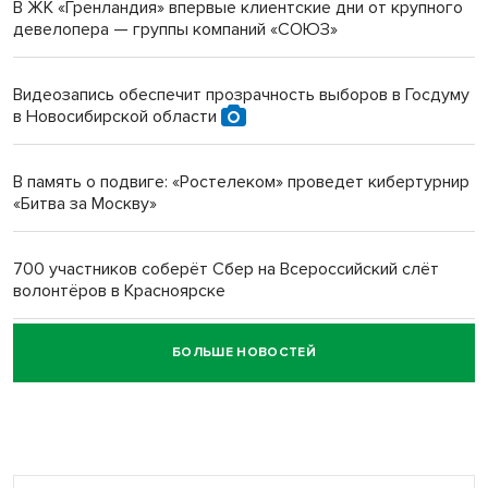
В ЖК «Гренландия» впервые клиентские дни от крупного
девелопера — группы компаний «СОЮЗ»
Инвалид получил условный срок за избиение врачей
протезом под Новосибирском
Видеозапись обеспечит прозрачность выборов в Госдуму
в Новосибирской области
Новосибирский преподаватель с женой вошли в топ-16
многодетных в России
В память о подвиге: «Ростелеком» проведет кибертурнир
«Битва за Москву»
Обновлённое отделение ВТБ открылось в Искитиме
700 участников соберёт Сбер на Всероссийский слёт
волонтёров в Красноярске
БОЛЬШЕ НОВОСТЕЙ
Честный выбор: видеонаблюдение обеспечит
объективность результатов ЕДГ в Новосибирской
области