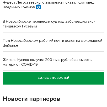
Чудеса Легостаевского заказника показал охотовед
Владимир Коченов
В Новосибирске перенесли суд над заболевшим экс-
гаишником Гусевым
Под Новосибирском рабочий почти ослеп на шоколадной
фабрике
Житель Купино получил 200 тыс. рублей за смерть
матери от COVID-19
БОЛЬШЕ НОВОСТЕЙ
Новосибирский суд наказал водителя за смерть
пенсионерки на вокзале
Новости партнеров
«Мы живём на пастбище!»: в новосибирском селе лошади
терроризируют жителей