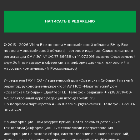
НАПИСАТЬ В РЕДАКЦИЮ
© 2015 - 2026 VN.ru Все новости Новосибирской области (ВН.ру Все
новости Новосибирской области) - сетевое издание. Свидетельство о
регистрации СМИ ЭЛ № ФС 77-66488 от 14.07.2016 выдано Федеральной
службой по надзору в сфере связи, информационных технологий и
массовых коммуникаций (Роскомнадзор)
Учредитель ГАУ НСО «Издательский дом «Советская Сибирь». Главный
редактор, руководитель-директор ГАУ НСО «Издательский дом
«Советская Сибирь» - Шрейтер Н.В. Телефон редакции
+ 7 (383) 314-00-
42
; Электронный адрес редакции
inzov@sovsibir.ru
По вопросам партнерства Анна Швагирь
pr@sovsibir.ru
Телефон
+7-983-
302-62-26
На информационном ресурсе применяются рекомендательные
технологии
(информационные технологии предоставления
информации на основе сбора, систематизации и анализа сведений,
относящихся к предпочтениям пользователей сети «Интернет»,