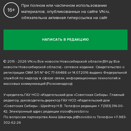
При полном или частичном использовании
16+
материалов, опубликованных на сайте VN.ru,
обязательна активная гиперссылка на сайт
НАПИСАТЬ В РЕДАКЦИЮ
© 2015 - 2026 VN.ru Все новости Новосибирской области (ВН.ру Все
новости Новосибирской области) - сетевое издание. Свидетельство о
регистрации СМИ ЭЛ № ФС 77-66488 от 14.07.2016 выдано Федеральной
службой по надзору в сфере связи, информационных технологий и
массовых коммуникаций (Роскомнадзор)
Учредитель ГАУ НСО «Издательский дом «Советская Сибирь». Главный
редактор, руководитель-директор ГАУ НСО «Издательский дом
«Советская Сибирь» - Шрейтер Н.В. Телефон редакции
+ 7 (383) 314-00-
42
; Электронный адрес редакции
inzov@sovsibir.ru
По вопросам партнерства Анна Швагирь
pr@sovsibir.ru
Телефон
+7-983-
302-62-26