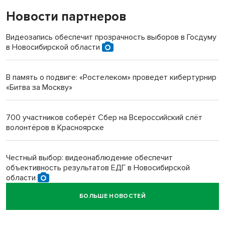
Новости партнеров
«Мы живём на пастбище!»: в новосибирском селе лошади
терроризируют жителей
Видеозапись обеспечит прозрачность выборов в Госдуму
в Новосибирской области
Инвалид получил условный срок за избиение врачей
протезом под Новосибирском
В память о подвиге: «Ростелеком» проведет кибертурнир
«Битва за Москву»
Новосибирский преподаватель с женой вошли в топ-16
многодетных в России
700 участников соберёт Сбер на Всероссийский слёт
волонтёров в Красноярске
Обновлённое отделение ВТБ открылось в Искитиме
Честный выбор: видеонаблюдение обеспечит
объективность результатов ЕДГ в Новосибирской
области
БОЛЬШЕ НОВОСТЕЙ
Кибертанки пошли в бой: «Ростелеком» объявляет
участников «Битвы заводов» от Новосибирской