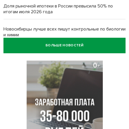
Доля рыночной ипотеки в России превысила 50% по
итогам июля 2026 года
Новосибирцы лучше всех пишут контрольные по биологии
и химии
БОЛЬШЕ НОВОСТЕЙ
Нейросеть для диагностики депрессии в крови создали в
Новосибирске
Двум бойцам СВО после минно-взрывной травмы
«оживили» нервы в Новосибирске
Персидский ковер «108 шахов» впервые вывезли из музея
Востока в Новосибирск
Актриса из Новосибирска Евгения Туркова сыграла мать
в сериале «Малой»