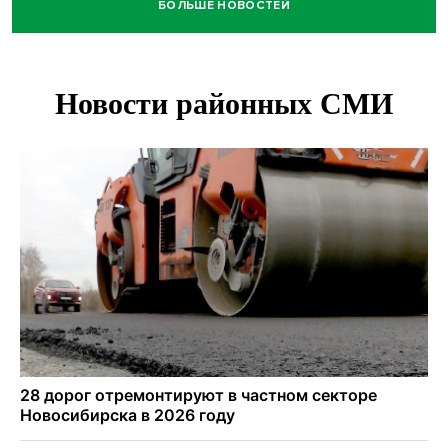
БОЛЬШЕ НОВОСТЕЙ
В Новосибирске минздрав объявил бесплатную
диспансеризацию для 65-летних
В Новосибирске врачи прооперировали 25 тысяч
пациентов с катарактой
Знаменитый орангутан Бату отметил юбилей в
новосибирском зоопарке
Новосибирские хирурги спасли сердце восьмиклассницы
с донорским клапаном