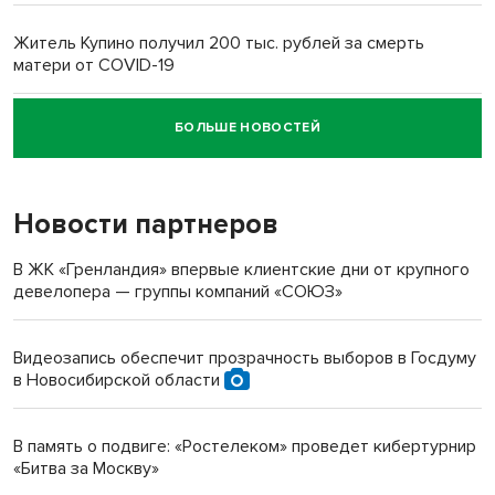
Житель Купино получил 200 тыс. рублей за смерть
матери от COVID-19
БОЛЬШЕ НОВОСТЕЙ
Новосибирский суд наказал водителя за смерть
пенсионерки на вокзале
Новости партнеров
«Мы живём на пастбище!»: в новосибирском селе лошади
терроризируют жителей
В ЖК «Гренландия» впервые клиентские дни от крупного
девелопера — группы компаний «СОЮЗ»
Инвалид получил условный срок за избиение врачей
протезом под Новосибирском
Видеозапись обеспечит прозрачность выборов в Госдуму
в Новосибирской области
Новосибирский преподаватель с женой вошли в топ-16
многодетных в России
В память о подвиге: «Ростелеком» проведет кибертурнир
«Битва за Москву»
Обновлённое отделение ВТБ открылось в Искитиме