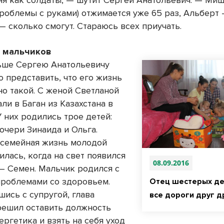
я как солдаты, — шутит Сергей Анатольевич. — Миша
роблемы с руками) отжимается уже 65 раз, Альберт 
— сколько смогут. Стараюсь всех приучать.
 мальчиков
ьше Сергею Анатольевичу
о представить, что его жизнь
но такой. С женой Светланой
ли в Баган из Казахстана в
У них родились трое детей:
очери Зинаида и Ольга.
семейная жизнь молодой
лась, когда на свет появился
08.09.2016
— Семен. Мальчик родился с
роблемами со здоровьем.
Отец шестерых де
ись с супругой, глава
все дороги друг д
решил оставить должность
ергетика и взять на себя уход