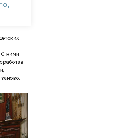
ло,
детских
 С ними
роработав
и,
 заново.