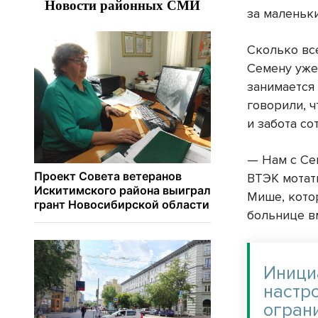
за малень
Сколько вс
Семену уже
занимается 
говорили, ч
и забота с
— Нам с Се
ВТЭК мотат
Мише, котор
больнице в
Иници
настро
огран