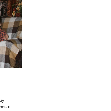
му
ась в