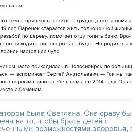
ким сыном.
его семье пришлось пройти — трудно даже вспомина
 18 лет. Паренек старается жить полноценной жизнь
резьбой по дереву, помогает отцу топить баню. Врач
то он ни ходить, ни говорить не будет. Но родитель
отворили настоящее чудо.
меном часто приходилось в Новосибирск по больниц
ься, — вспоминает Сергей Анатольевич. — Так мы та
ого первым взяли к себе в семью в 2014 году. Он л
месте с Семеном.
атором была Светлана. Она сразу б
ена на то, чтобы брать детей с
иченными возможностями здоровья, 