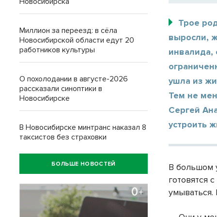
Новосибирска
Трое ро
Миллион за переезд: в сёла
выросли, ж
Новосибирской области едут 20
работников культуры
инвалида, 
ограничен
О похолодании в августе-2026
ушла из жи
рассказали синоптики в
Тем не ме
Новосибирске
Сергей Ана
устроить ж
В Новосибирске минтранс наказал 8
таксистов без страховки
БОЛЬШЕ НОВОСТЕЙ
В большом 
готовятся 
умываться.