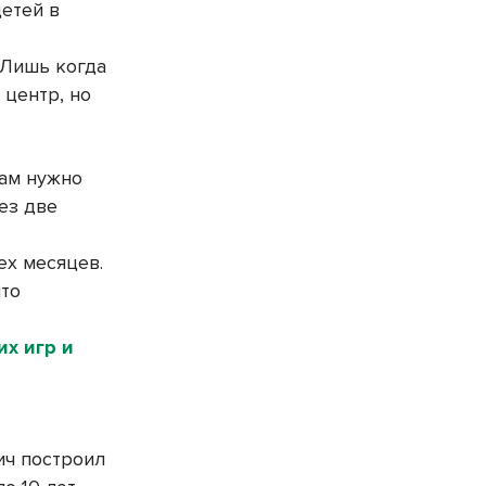
етей в
 Лишь когда
 центр, но
вам нужно
ез две
ех месяцев.
что
их игр и
ич построил