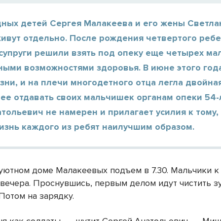
дных детей Сергея Малакеева и его жены Светл
ивут отдельно. После рождения четвертого ребе
супруги решили взять под опеку еще четырех ма
ными возможностями здоровья. В июне этого год
зни, и на плечи многодетного отца легла двойная
нее отдавать своих мальчишек органам опеки 54
тольевич не намерен и прилагает усилия к тому,
изнь каждого из ребят наилучшим образом.
уютном доме Малакеевых подъем в 7.30. Мальчики к
с вечера. Проснувшись, первым делом идут чистить з
 Потом на зарядку.