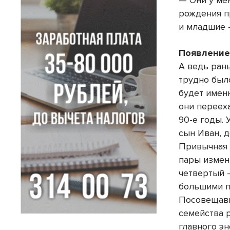
— Они у мен
рождения п
и младшие 
Появление
А ведь ран
трудно был
будет имен
они перееха
90-е годы. 
сын Иван, д
Привычная 
пары измени
четвертый 
большими п
Посовещавш
семейства 
главного эн