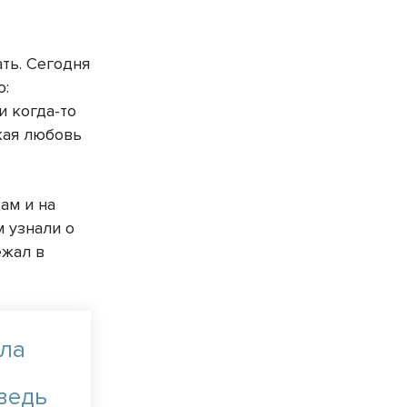
ть. Сегодня
ю:
и когда-то
ская любовь
ам и на
м узнали о
ежал в
ыла
ведь