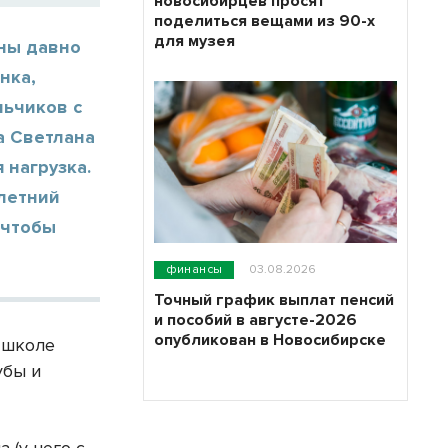
новосибирцев просят
поделиться вещами из 90-х
для музея
аны давно
нка,
льчиков с
а Светлана
 нагрузка.
-летний
 чтобы
финансы
03.08.2026
Точный график выплат пенсий
и пособий в августе-2026
опубликован в Новосибирске
 школе
убы и