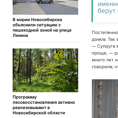
именн
берут
Постепенно
домов. Так 
— Супруга м
проще, — р
много лет н
говорила, ч