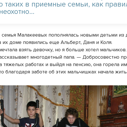
о таких в приемные семьи, как прави
 неохотно…
 семья Малакеевых пополнялась новыми детьми из 
в их доме появились еще Альберт, Даня и Коля.
ечтала взять девочку, но я больше хотел мальчиков.
ассказывает многодетный папа. — Добросовестно п
а тяжелых работах и выйдя на пенсию, она горела им
то благодаря заботе об этих мальчишках начала жить