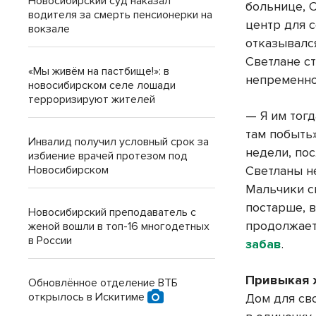
Новосибирский суд наказал
больнице, 
водителя за смерть пенсионерки на
центр для 
вокзале
отказывалс
Светлане ст
«Мы живём на пастбище!»: в
непременно
новосибирском селе лошади
терроризируют жителей
— Я им тогд
там побыть»
Инвалид получил условный срок за
недели, пос
избиение врачей протезом под
Новосибирском
Светланы н
Мальчики св
постарше, 
Новосибирский преподаватель с
продолжает
женой вошли в топ-16 многодетных
в России
забав
.
Привыкая 
Обновлённое отделение ВТБ
открылось в Искитиме
Дом для св