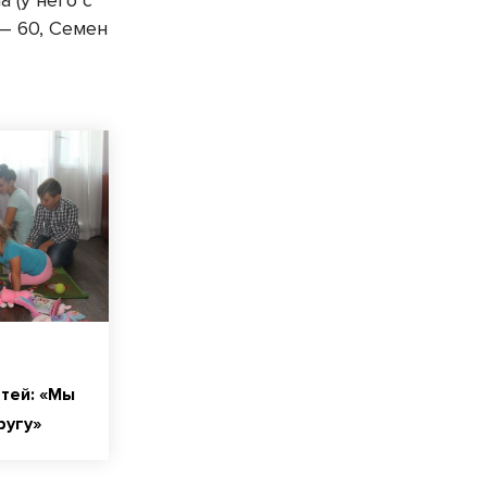
 (у него с
— 60, Семен
тей: «Мы
ругу»