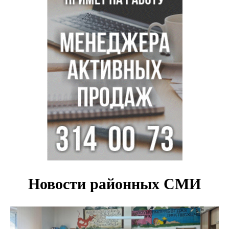
отдыха в Новосибирске
Глава сельсовета Игорь Конах утонул у острова в
Новосибирском водохранилище