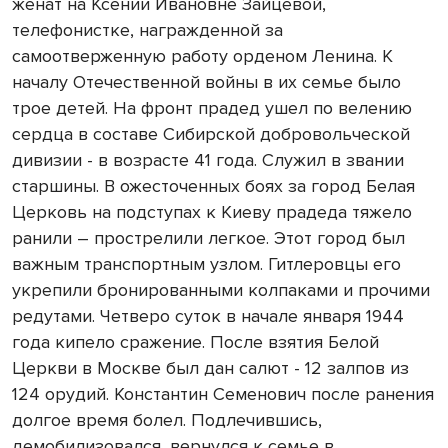
женат на Ксении Ивановне Зайцевой,
телефонистке, награжденной за
самоотверженную работу орденом Ленина. К
началу Отечественной войны в их семье было
трое детей. На фронт прадед ушел по велению
сердца в составе Сибирской добровольческой
дивизии - в возрасте 41 года. Служил в звании
старшины. В ожесточенных боях за город Белая
Церковь на подступах к Киеву прадеда тяжело
ранили – прострелили легкое. Этот город был
важным транспортным узлом. Гитлеровцы его
укрепили бронированными колпаками и прочими
редутами. Четверо суток в начале января 1944
года кипело сражение. После взятия Белой
Церкви в Москве был дан салют - 12 залпов из
124 орудий. Константин Семенович после ранения
долгое время болел. Подлечившись,
демобилизовался, вернулся к семье в