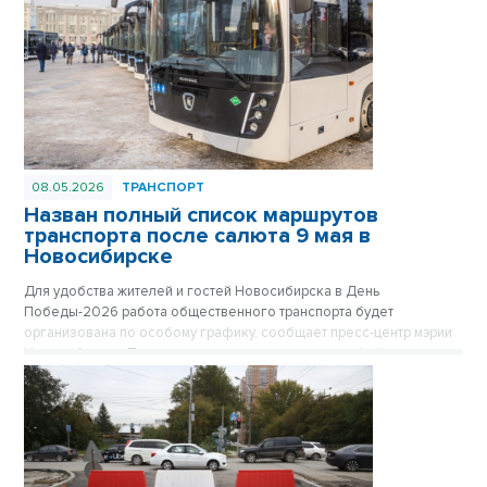
08.05.2026
ТРАНСПОРТ
Назван полный список маршрутов
транспорта после салюта 9 мая в
Новосибирске
Для удобства жителей и гостей Новосибирска в День
Победы-2026 работа общественного транспорта будет
организована по особому графику, сообщает пресс-центр мэрии
Новосибирска. После завершения праздничного фейерверка в
22.00 в ключевых точках города будут сформированы колонны
автобусов, троллейбусов и трамваев, которые развезут
пассажиров в отдаленные микрорайоны. Отправление транспорта
будет осуществляться по мере наполняемости салонов.