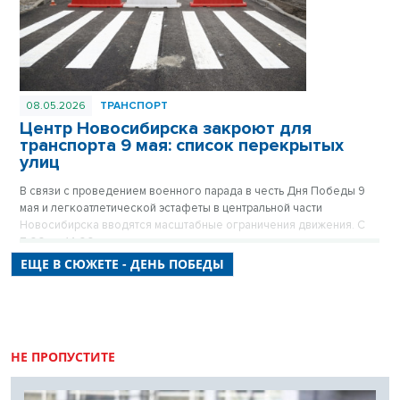
08.05.2026
ТРАНСПОРТ
Центр Новосибирска закроют для
транспорта 9 мая: список перекрытых
улиц
В связи с проведением военного парада в честь Дня Победы 9
мая и легкоатлетической эстафеты в центральной части
Новосибирска вводятся масштабные ограничения движения. С
7:00 до 14:00 десятки улиц станут пешеходными, а стоянка
транспорта на них будет полностью запрещена. Городские власти
ЕЩЕ В СЮЖЕТЕ - ДЕНЬ ПОБЕДЫ
просят автомобилистов заранее планировать маршруты и
учитывать, что ограничения коснутся не только Красного
проспекта, но и почти всех прилегающих к нему кварталов.
НЕ ПРОПУСТИТЕ