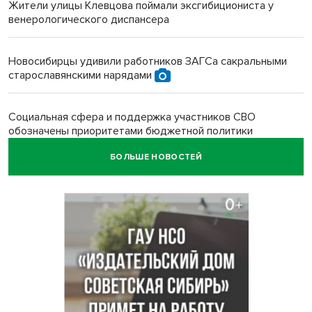
Жители улицы Клевцова поймали эксгибициониста у
венерологического диспансера
Новосибирцы удивили работников ЗАГСа сакральными
старославянскими нарядами
Социальная сфера и поддержка участников СВО
обозначены приоритетами бюджетной политики
Новосибирской области
БОЛЬШЕ НОВОСТЕЙ
Главные дороги Новосибирска закрыли для самокатов к 11
августа
Парашютную вышку за 16 миллионов закупил детский
лагерь под Новосибирском
Заборы на площади Маркса сносят для новой зоны