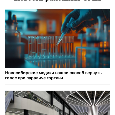
«оживили» нервы в Новосибирске
Персидский ковер «108 шахов» впервые вывезли из музея
Востока в Новосибирск
Актриса из Новосибирска Евгения Туркова сыграла мать
в сериале «Малой»