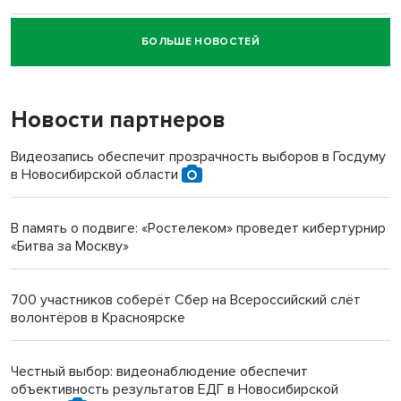
БОЛЬШЕ НОВОСТЕЙ
Новосибирский суд наказал водителя за смерть
пенсионерки на вокзале
Новости партнеров
«Мы живём на пастбище!»: в новосибирском селе лошади
терроризируют жителей
Видеозапись обеспечит прозрачность выборов в Госдуму
в Новосибирской области
Инвалид получил условный срок за избиение врачей
протезом под Новосибирском
В память о подвиге: «Ростелеком» проведет кибертурнир
«Битва за Москву»
Новосибирский преподаватель с женой вошли в топ-16
многодетных в России
700 участников соберёт Сбер на Всероссийский слёт
волонтёров в Красноярске
Обновлённое отделение ВТБ открылось в Искитиме
Честный выбор: видеонаблюдение обеспечит
объективность результатов ЕДГ в Новосибирской