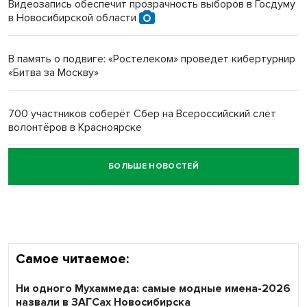
Видеозапись обеспечит прозрачность выборов в Госдуму
в Новосибирской области
Новосибирский преподаватель с женой вошли в топ-16
многодетных в России
В память о подвиге: «Ростелеком» проведет кибертурнир
«Битва за Москву»
Обновлённое отделение ВТБ открылось в Искитиме
700 участников соберёт Сбер на Всероссийский слёт
волонтёров в Красноярске
БОЛЬШЕ НОВОСТЕЙ
Честный выбор: видеонаблюдение обеспечит
объективность результатов ЕДГ в Новосибирской
области
Самое читаемое:
Ни одного Мухаммеда: самые модные имена-2026
назвали в ЗАГСах Новосибирска