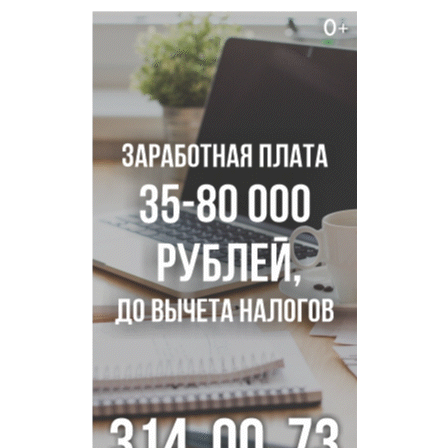
Академгородка
Покрытие рулежных дорожек обновили в аэропорту
Толмачево по нацпроекту
В Новосибирске зафиксирован рост заболеваемости
энтеровирусной инфекцией
В Новосибирске осудили внука за продажу дедова ружья
псевдо-мигранту