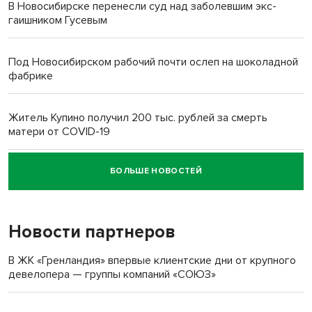
В Новосибирске перенесли суд над заболевшим экс-
гаишником Гусевым
Под Новосибирском рабочий почти ослеп на шоколадной
фабрике
Житель Купино получил 200 тыс. рублей за смерть
матери от COVID-19
БОЛЬШЕ НОВОСТЕЙ
Новосибирский суд наказал водителя за смерть
пенсионерки на вокзале
Новости партнеров
«Мы живём на пастбище!»: в новосибирском селе лошади
терроризируют жителей
В ЖК «Гренландия» впервые клиентские дни от крупного
девелопера — группы компаний «СОЮЗ»
Инвалид получил условный срок за избиение врачей
протезом под Новосибирском