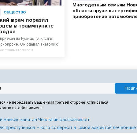
Многодетным семьям Нов
области вручены сертифи
ОБЩЕСТВО
приобретение автомобил
кий врач поразил
рцев в травмпункте
родка
приехал из Руанды, учился в
сибирске. Он сдавал анатомию
тал травматологом.
тся не передавать Ваш e-mail третьей стороне. Отписаться
 можно в любой момент
й маньяк: капитан Чеплыгин рассказывает
ля преступников – кого содержат в самой закрытой лечебнице