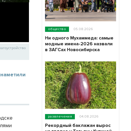
общество
05.08.2026
Ни одного Мухаммеда: самые
модные имена-2026 назвали
лагоустройство
в ЗАГСах Новосибирска
 наметили
развлечения
04.08.2026
рдске
елями
Рекордный баклажан вырос