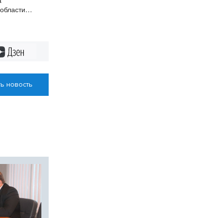
а
 области
жиму ЧС
Дзен
ь новость