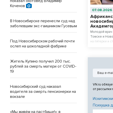
показал охотовед Владимир
Коченов
07.08.2026
Африканс
новосиби
В Новосибирске перенесли суд над
Академго
заболевшим экс-гаишником Гусевым
Молодой врач 
Томске и Ново
Под Новосибирском рабочий почти
на пятерки и с
ослеп на шоколадной фабрике
Житель Купино получил 200 тыс.
рублей за смерть матери от COVID-
19
VN.ru обязуе
Новосибирский суд наказал
от рассылки
водителя за смерть пенсионерки на
вокзале
Искитимски
Психушка д
«Мы живём на пастбище!»: в