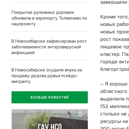
завершили 
Покрытие рулежных дорожек
Кроме того
обновили в аэропорту Толмачево по
нацпроекту
новых рабо
новых прои
рост показ
В Новосибирске зафиксирован рост
пищевое пр
заболеваемости энтеровирусной
инфекцией
кластер. П
городе акт
благоустрой
В Новосибирске осудили внука за
продажу дедова ружья псевдо-
мигранту
– Я хорошо
областного
БОЛЬШЕ НОВОСТЕЙ
выделили по
152 миллио
столько не 
ресурсы на
300-летие 