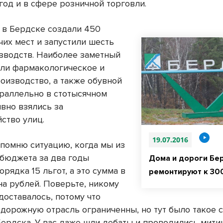
год и в сфере розничной торговли.
, в Бердске создали 450
чих мест и запустили шесть
зводств. Наиболее заметный
али фармакологическое и
оизводство, а также обувной
араллельно в стотысячном
ивно взялись за
ство улиц.
19.07.2016
 помню ситуацию, когда мы из
 бюджета за два годы
Дома и дороги Бе
рядка 15 льгот, а это сумма в
ремонтируют к 30
на рублей. Поверьте, никому
доставалось, потому что
 дорожную отрасль ограниченны, но тут было такое 
Бердска. У вас даже шли дебаты и проводились мити