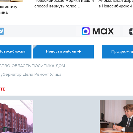
Новосибирские медики нашли
Аномальная жар
способ вернуть голос
в Новосибирской
логистику
при параличе гортани
не привела к ре
зина
Предложит
Новосибирска
Новости района
СТВО
ОБЛАСТЬ
ПОЛИТИКА
ДОМ
Губернатор
Дела
Ремонт
Улица
ТЕ