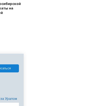
осибирской
каты на
ей
 за Уралом