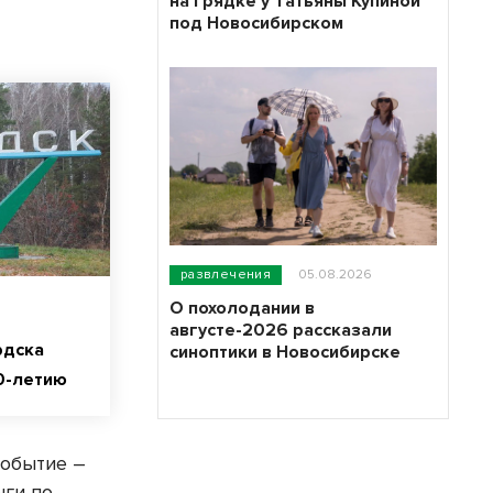
на грядке у Татьяны Купиной
под Новосибирском
развлечения
05.08.2026
О похолодании в
августе-2026 рассказали
рдска
синоптики в Новосибирске
0-летию
событие –
нги по