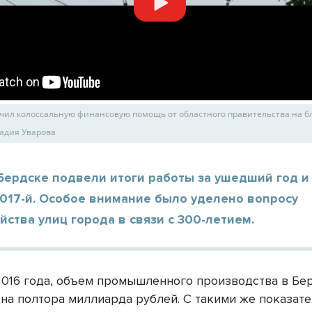
учил колоссальную финансовую помощь от областного правительства на б
кадия Уварова
Бердске подвели итоги работы за ушедший год и
2017-й. Особое внимание было уделено вопросу
йства улиц города в связи с 300-летием.
2016 года, объем промышленного производства в Бе
 на полтора миллиарда рублей. С такими же показат