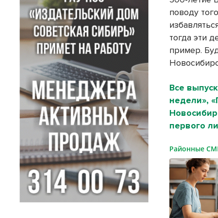
поводу того
избавляться
тогда эти д
пример. Бу
Новосибирс
Все выпуск
недели», 
Новосибирс
первого ли
Районные С