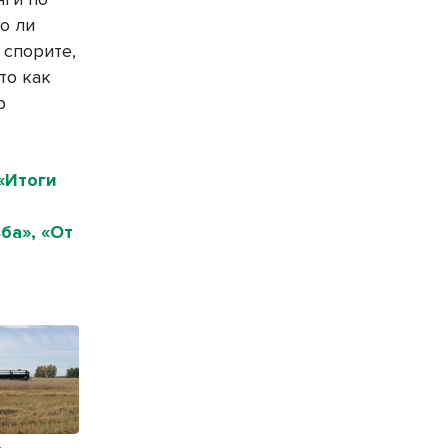
о ли
 спорите,
то как
р
«Итоги
ба», «От