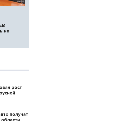
«В
ь не
ован рост
русной
авто получат
 области