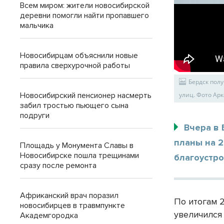
Всем миром: жители новосибирской
деревни помогли найти пропавшего
мальчика
Новосибирцам объяснили новые
правила сверхурочной работы
Бердск пол
Новосибирский пенсионер насмерть
улиц. Фото Ар
забил тростью пьющего сына
подруги
Вчера в 
планы на 
Площадь у Монумента Славы в
Новосибирске пошла трещинами
благоустро
сразу после ремонта
Африканский врач поразил
По итогам 
новосибирцев в травмпункте
увеличился
Академгородка