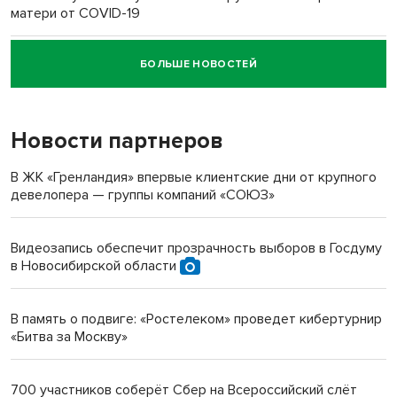
матери от COVID-19
БОЛЬШЕ НОВОСТЕЙ
Новосибирский суд наказал водителя за смерть
пенсионерки на вокзале
Новости партнеров
«Мы живём на пастбище!»: в новосибирском селе лошади
терроризируют жителей
В ЖК «Гренландия» впервые клиентские дни от крупного
девелопера — группы компаний «СОЮЗ»
Инвалид получил условный срок за избиение врачей
протезом под Новосибирском
Видеозапись обеспечит прозрачность выборов в Госдуму
в Новосибирской области
Новосибирский преподаватель с женой вошли в топ-16
многодетных в России
В память о подвиге: «Ростелеком» проведет кибертурнир
«Битва за Москву»
Обновлённое отделение ВТБ открылось в Искитиме
700 участников соберёт Сбер на Всероссийский слёт