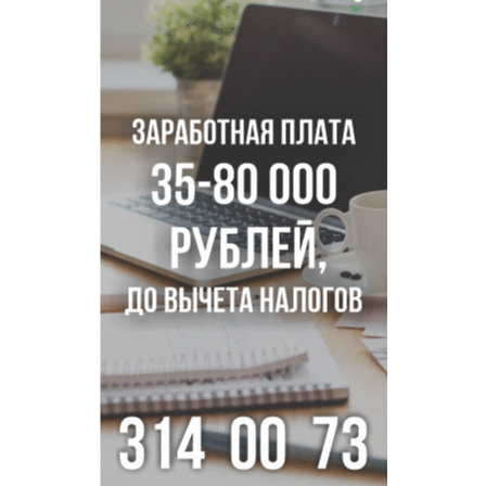
В Новосибирске осудили внука за продажу дедова ружья
псевдо-мигранту
В Новосибирске по КРТ сдали первую очередь
миниполиса «Фора»
О пустырях в центре Новосибирска из-за лимита
площади КРТ предупредили эксперты