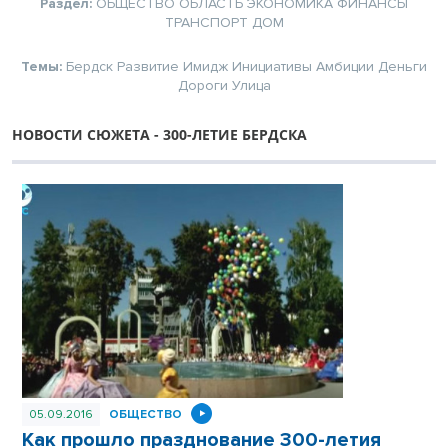
Раздел:
ОБЩЕСТВО
ОБЛАСТЬ
ЭКОНОМИКА
ФИНАНСЫ
ТРАНСПОРТ
ДОМ
Темы:
Бердск
Развитие
Имидж
Инициативы
Амбиции
Деньги
Дороги
Улица
НОВОСТИ СЮЖЕТА - 300-ЛЕТИЕ БЕРДСКА
05.09.2016
ОБЩЕСТВО
Как прошло празднование 300-летия