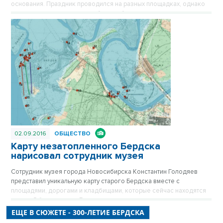
основания. Праздник проводился на разных площадках, однако
ключевым и самым ярким событием было карнавальное шествие
по одной из главных улиц города.
02.09.2016
ОБЩЕСТВО
Карту незатопленного Бердска
нарисовал сотрудник музея
Сотрудник музея города Новосибирска Константин Голодяев
представил уникальную карту старого Бердска вместе с
площадями, дорогами и кладбищами, которые сейчас находятся
на дне Обского моря. Глядя на нее, можно на мгновенье
перенестись в прошлое и ужаснуться масштабу произошедших
ЕЩЕ В СЮЖЕТЕ - 300-ЛЕТИЕ БЕРДСКА
событий.