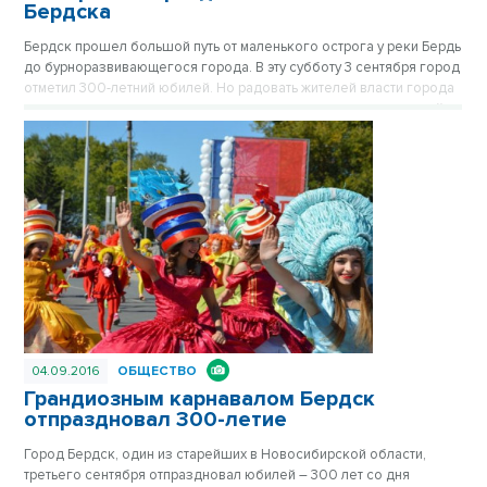
Бердска
Бердск прошел большой путь от маленького острога у реки Бердь
до бурноразвивающегося города. В эту субботу 3 сентября город
отметил 300-летний юбилей. Но радовать жителей власти города
начали еще в пятницу: в центре города-спутника открыли новый
фонтан.
04.09.2016
ОБЩЕСТВО
Грандиозным карнавалом Бердск
отпраздновал 300-летие
Город Бердск, один из старейших в Новосибирской области,
третьего сентября отпраздновал юбилей – 300 лет со дня