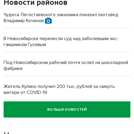
Новости районов
Чудеса Легостаевского заказника показал охотовед
Владимир Коченов
В Новосибирске перенесли суд над заболевшим экс-
гаишником Гусевым
Под Новосибирском рабочий почти ослеп на шоколадной
фабрике
Житель Купино получил 200 тыс. рублей за смерть
матери от COVID-19
БОЛЬШЕ НОВОСТЕЙ
Новосибирский суд наказал водителя за смерть
пенсионерки на вокзале