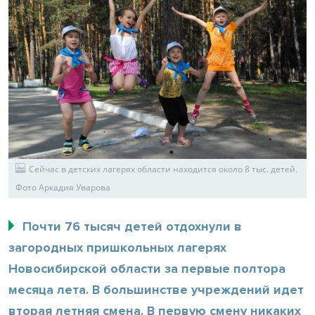
Сейчас в детских лагерях области находится около 8 тыс. детей.
Фото Аркадия Уварова
Почти 76 тысяч детей отдохнули в
загородных пришкольных лагерях
Новосибирской области за первые полтора
месяца лета. В большинстве учреждений идет
вторая летняя смена. В первую смену никаких