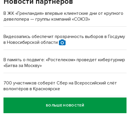
Новости партнеров
«Мы живём на пастбище!»: в новосибирском селе лошади
терроризируют жителей
В ЖК «Гренландия» впервые клиентские дни от крупного
девелопера — группы компаний «СОЮЗ»
Инвалид получил условный срок за избиение врачей
протезом под Новосибирском
Видеозапись обеспечит прозрачность выборов в Госдуму
в Новосибирской области
Новосибирский преподаватель с женой вошли в топ-16
многодетных в России
В память о подвиге: «Ростелеком» проведет кибертурнир
«Битва за Москву»
Обновлённое отделение ВТБ открылось в Искитиме
700 участников соберёт Сбер на Всероссийский слёт
волонтёров в Красноярске
БОЛЬШЕ НОВОСТЕЙ
Честный выбор: видеонаблюдение обеспечит
объективность результатов ЕДГ в Новосибирской
области