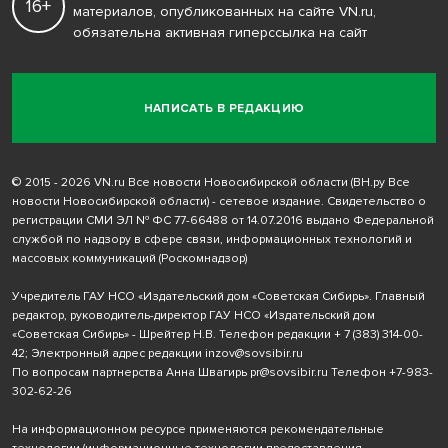
16+
материалов, опубликованных на сайте VN.ru,
обязательна активная гиперссылка на сайт
НАПИСАТЬ В РЕДАКЦИЮ
© 2015 - 2026 VN.ru Все новости Новосибирской области (ВН.ру Все
новости Новосибирской области) - сетевое издание. Свидетельство о
регистрации СМИ ЭЛ № ФС 77-66488 от 14.07.2016 выдано Федеральной
службой по надзору в сфере связи, информационных технологий и
массовых коммуникаций (Роскомнадзор)
Учредитель ГАУ НСО «Издательский дом «Советская Сибирь». Главный
редактор, руководитель-директор ГАУ НСО «Издательский дом
«Советская Сибирь» - Шрейтер Н.В. Телефон редакции
+ 7 (383) 314-00-
42
; Электронный адрес редакции
inzov@sovsibir.ru
По вопросам партнерства Анна Швагирь
pr@sovsibir.ru
Телефон
+7-983-
302-62-26
На информационном ресурсе применяются рекомендательные