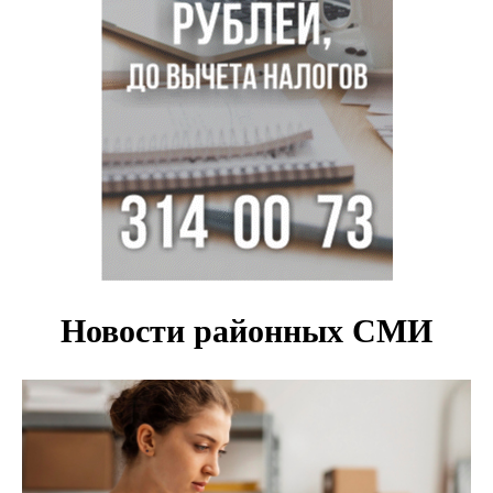
псевдо-мигранту