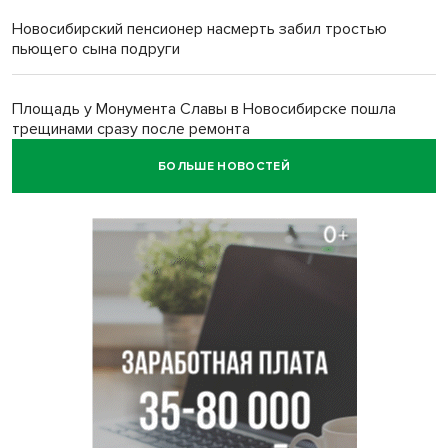
Новосибирский пенсионер насмерть забил тростью
пьющего сына подруги
Площадь у Монумента Славы в Новосибирске пошла
трещинами сразу после ремонта
БОЛЬШЕ НОВОСТЕЙ
Африканский врач поразил новосибирцев в травмпункте
Академгородка
Покрытие рулежных дорожек обновили в аэропорту
Толмачево по нацпроекту
В Новосибирске зафиксирован рост заболеваемости
энтеровирусной инфекцией
В Новосибирске осудили внука за продажу дедова ружья