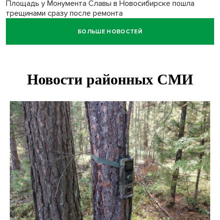
Площадь у Монумента Славы в Новосибирске пошла
трещинами сразу после ремонта
БОЛЬШЕ НОВОСТЕЙ
Африканский врач поразил новосибирцев в травмпункте
Академгородка
Покрытие рулежных дорожек обновили в аэропорту
Толмачево по нацпроекту
В Новосибирске зафиксирован рост заболеваемости
энтеровирусной инфекцией
В Новосибирске осудили внука за продажу дедова ружья
псевдо-мигранту