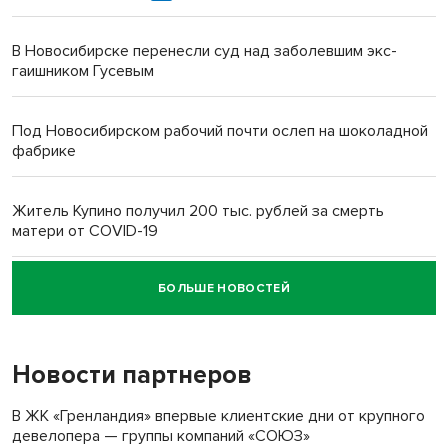
В Новосибирске перенесли суд над заболевшим экс-
гаишником Гусевым
Под Новосибирском рабочий почти ослеп на шоколадной
фабрике
Житель Купино получил 200 тыс. рублей за смерть
матери от COVID-19
БОЛЬШЕ НОВОСТЕЙ
Новосибирский суд наказал водителя за смерть
пенсионерки на вокзале
Новости партнеров
«Мы живём на пастбище!»: в новосибирском селе лошади
терроризируют жителей
В ЖК «Гренландия» впервые клиентские дни от крупного
девелопера — группы компаний «СОЮЗ»