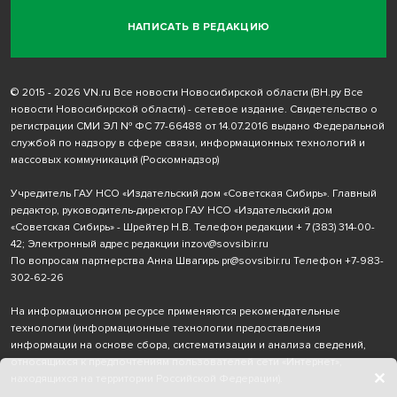
НАПИСАТЬ В РЕДАКЦИЮ
© 2015 - 2026 VN.ru Все новости Новосибирской области (ВН.ру Все
новости Новосибирской области) - сетевое издание. Свидетельство о
регистрации СМИ ЭЛ № ФС 77-66488 от 14.07.2016 выдано Федеральной
службой по надзору в сфере связи, информационных технологий и
массовых коммуникаций (Роскомнадзор)
Учредитель ГАУ НСО «Издательский дом «Советская Сибирь». Главный
редактор, руководитель-директор ГАУ НСО «Издательский дом
«Советская Сибирь» - Шрейтер Н.В. Телефон редакции
+ 7 (383) 314-00-
42
; Электронный адрес редакции
inzov@sovsibir.ru
По вопросам партнерства Анна Швагирь
pr@sovsibir.ru
Телефон
+7-983-
302-62-26
На информационном ресурсе применяются рекомендательные
технологии
(информационные технологии предоставления
информации на основе сбора, систематизации и анализа сведений,
относящихся к предпочтениям пользователей сети «Интернет»,
находящихся на территории Российской Федерации).