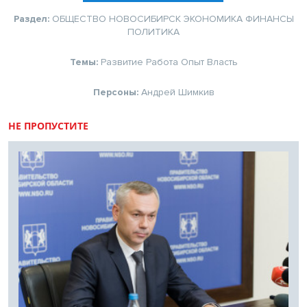
Раздел:
ОБЩЕСТВО
НОВОСИБИРСК
ЭКОНОМИКА
ФИНАНСЫ
ПОЛИТИКА
Темы:
Развитие
Работа
Опыт
Власть
Персоны:
Андрей Шимкив
НЕ ПРОПУСТИТЕ