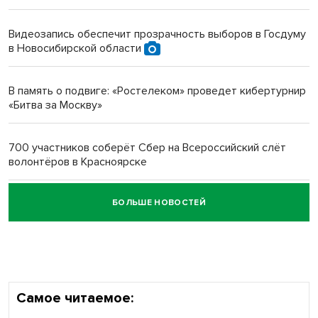
Инвалид получил условный срок за избиение врачей
протезом под Новосибирском
Видеозапись обеспечит прозрачность выборов в Госдуму
в Новосибирской области
Новосибирский преподаватель с женой вошли в топ-16
многодетных в России
В память о подвиге: «Ростелеком» проведет кибертурнир
«Битва за Москву»
Обновлённое отделение ВТБ открылось в Искитиме
700 участников соберёт Сбер на Всероссийский слёт
волонтёров в Красноярске
БОЛЬШЕ НОВОСТЕЙ
Честный выбор: видеонаблюдение обеспечит
объективность результатов ЕДГ в Новосибирской
области
Самое читаемое: