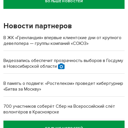
БОЛЬШЕ НОВОСТЕЙ
Новосибирский суд наказал водителя за смерть
пенсионерки на вокзале
Новости партнеров
«Мы живём на пастбище!»: в новосибирском селе лошади
терроризируют жителей
В ЖК «Гренландия» впервые клиентские дни от крупного
девелопера — группы компаний «СОЮЗ»
Инвалид получил условный срок за избиение врачей
протезом под Новосибирском
Видеозапись обеспечит прозрачность выборов в Госдуму
в Новосибирской области
Новосибирский преподаватель с женой вошли в топ-16
многодетных в России
В память о подвиге: «Ростелеком» проведет кибертурнир
«Битва за Москву»
Обновлённое отделение ВТБ открылось в Искитиме
700 участников соберёт Сбер на Всероссийский слёт
волонтёров в Красноярске