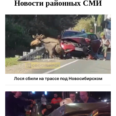
В Новосибирске врачи прооперировали 25 тысяч
пациентов с катарактой
Знаменитый орангутан Бату отметил юбилей в
новосибирском зоопарке
Новосибирские хирурги спасли сердце восьмиклассницы
с донорским клапаном