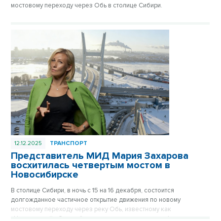
мостовому переходу через Обь в столице Сибири.
12.12.2025
ТРАНСПОРТ
Представитель МИД Мария Захарова
восхитилась четвертым мостом в
Новосибирске
В столице Сибири, в ночь с 15 на 16 декабря, состоится
долгожданное частичное открытие движения по новому
мостовому переходу через реку Обь, известному как
«Центральный». Это событие привлекло внимание официального