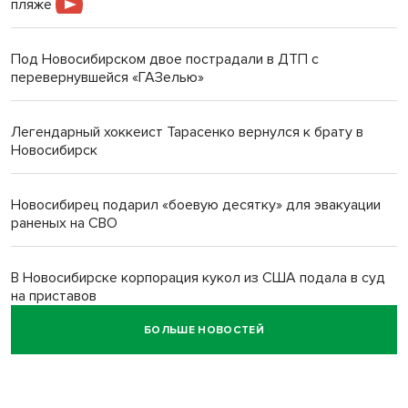
пляже
Под Новосибирском двое пострадали в ДТП с
перевернувшейся «ГАЗелью»
Легендарный хоккеист Тарасенко вернулся к брату в
Новосибирск
Новосибирец подарил «боевую десятку» для эвакуации
раненых на СВО
В Новосибирске корпорация кукол из США подала в суд
на приставов
БОЛЬШЕ НОВОСТЕЙ
В Новосибирске минздрав объявил бесплатную
диспансеризацию для 65-летних