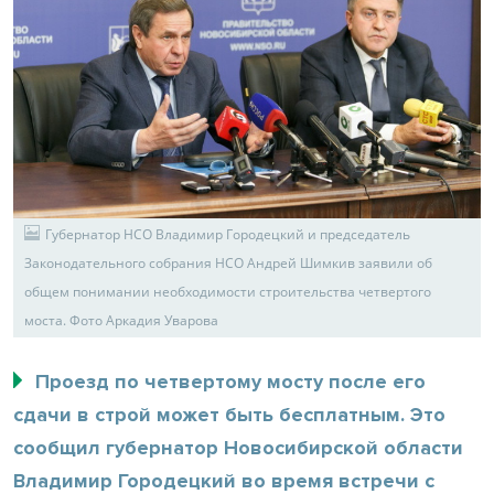
Губернатор НСО Владимир Городецкий и председатель
Законодательного собрания НСО Андрей Шимкив заявили об
общем понимании необходимости строительства четвертого
моста. Фото Аркадия Уварова
Проезд по четвертому мосту после его
сдачи в строй может быть бесплатным. Это
сообщил губернатор Новосибирской области
Владимир Городецкий во время встречи с