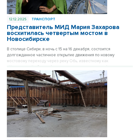
12.12.2025
ТРАНСПОРТ
Представитель МИД Мария Захарова
восхитилась четвертым мостом в
Новосибирске
В столице Сибири, в ночь с 15 на 16 декабря, состоится
долгожданное частичное открытие движения по новому
мостовому переходу через реку Обь, известному как
«Центральный». Это событие привлекло внимание официального
представителя Министерства иностранных дел России.