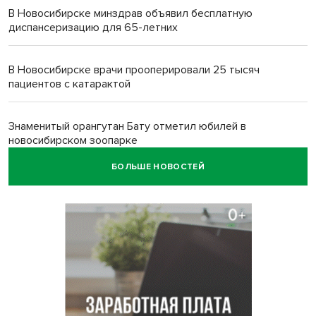
В Новосибирске минздрав объявил бесплатную
диспансеризацию для 65-летних
В Новосибирске врачи прооперировали 25 тысяч
пациентов с катарактой
Знаменитый орангутан Бату отметил юбилей в
новосибирском зоопарке
БОЛЬШЕ НОВОСТЕЙ
Новосибирские хирурги спасли сердце восьмиклассницы
с донорским клапаном
Более тысячи новосибирцев открыли День
физкультурника на набережной
Губернатор Андрей Травников подравил новосибирцев с
Днем физкультурника