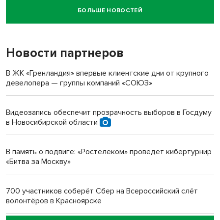
БОЛЬШЕ НОВОСТЕЙ
Новосибирский суд наказал водителя за смерть
пенсионерки на вокзале
Новости партнеров
«Мы живём на пастбище!»: в новосибирском селе лошади
терроризируют жителей
В ЖК «Гренландия» впервые клиентские дни от крупного
девелопера — группы компаний «СОЮЗ»
Инвалид получил условный срок за избиение врачей
протезом под Новосибирском
Видеозапись обеспечит прозрачность выборов в Госдуму
в Новосибирской области
Новосибирский преподаватель с женой вошли в топ-16
многодетных в России
В память о подвиге: «Ростелеком» проведет кибертурнир
«Битва за Москву»
Обновлённое отделение ВТБ открылось в Искитиме
700 участников соберёт Сбер на Всероссийский слёт
волонтёров в Красноярске