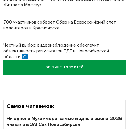
«Битва за Москву»
Новосибирский преподаватель с женой вошли в топ-16
многодетных в России
700 участников соберёт Сбер на Всероссийский слёт
волонтёров в Красноярске
Обновлённое отделение ВТБ открылось в Искитиме
Честный выбор: видеонаблюдение обеспечит
объективность результатов ЕДГ в Новосибирской
области
БОЛЬШЕ НОВОСТЕЙ
Кибертанки пошли в бой: «Ростелеком» объявляет
участников «Битвы заводов» от Новосибирской
области
Самое читаемое:
Ни одного Мухаммеда: самые модные имена-2026
назвали в ЗАГСах Новосибирска