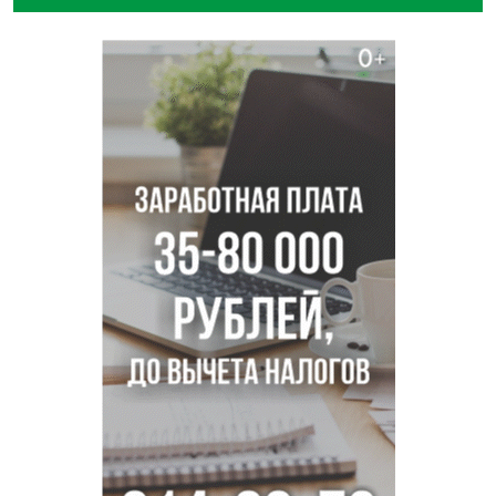
Прогноз погоды на 8-9 августа в Новосибирске сделали
синоптики
Площадки для контроля перегруза начали строить на
въездах в Новосибирск
Дольщики долгостроя на Титова в Новосибирске
получили ключи от квартир
Доля рыночной ипотеки в России превысила 50% по
итогам июля 2026 года