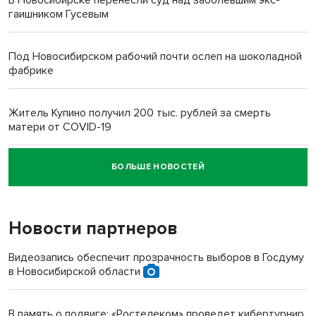
гаишником Гусевым
Под Новосибирском рабочий почти ослеп на шоколадной
фабрике
Житель Купино получил 200 тыс. рублей за смерть
матери от COVID-19
БОЛЬШЕ НОВОСТЕЙ
Новосибирский суд наказал водителя за смерть
пенсионерки на вокзале
Новости партнеров
«Мы живём на пастбище!»: в новосибирском селе лошади
терроризируют жителей
Видеозапись обеспечит прозрачность выборов в Госдуму
в Новосибирской области
Инвалид получил условный срок за избиение врачей
протезом под Новосибирском
В память о подвиге: «Ростелеком» проведет кибертурнир