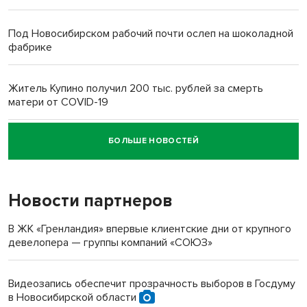
Под Новосибирском рабочий почти ослеп на шоколадной
фабрике
Житель Купино получил 200 тыс. рублей за смерть
матери от COVID-19
БОЛЬШЕ НОВОСТЕЙ
Новосибирский суд наказал водителя за смерть
пенсионерки на вокзале
Новости партнеров
«Мы живём на пастбище!»: в новосибирском селе лошади
терроризируют жителей
В ЖК «Гренландия» впервые клиентские дни от крупного
девелопера — группы компаний «СОЮЗ»
Инвалид получил условный срок за избиение врачей
протезом под Новосибирском
Видеозапись обеспечит прозрачность выборов в Госдуму
в Новосибирской области