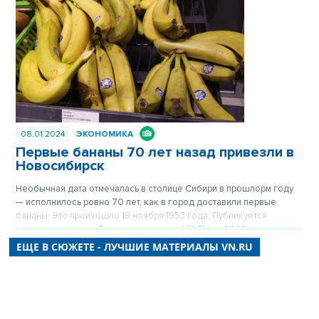
легендарный герой Новосибирска, но инвесторы все еще
обходят стороной близкую к Оби территорию. Публикуется
повторно в цикле «Лучшие материалы VN.RU за 2023 год».
08.01.2024
ЭКОНОМИКА
Первые бананы 70 лет назад привезли в
Новосибирск
Необычная дата отмечалась в столице Сибири в прошлорм году
— исполнилось ровно 70 лет, как в город доставили первые
бананы. Это произошло 19 ноября 1953 года. Публикуется
повторно в цикле «Лучшие материалы VN.RU за 2023 год».
ЕЩЕ В СЮЖЕТЕ - ЛУЧШИЕ МАТЕРИАЛЫ VN.RU