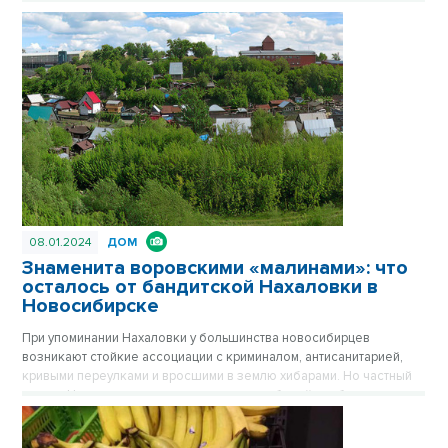
конце 30-х годов. Сейчас стильное здание на площади Маркса
спрятано за хрущевками, его хорошо видно только с высоких
точек обзора. Впрочем, с окружением Башне никогда не везло.
Сначала вокруг была картошка, которую сажали жители
окрестных деревень, затем возникли пятиэтажки, а после
зашумела пестрая барахолка на площади Маркса. Публикуется
повторно в цикле «Лучшие материалы VN.RU за 2023 год».
08.01.2024
ДОМ
Знаменита воровскими «малинами»: что
осталось от бандитской Нахаловки в
Новосибирске
При упоминании Нахаловки у большинства новосибирцев
возникают стойкие ассоциации с криминалом, антисанитарией,
кривыми переулками и вросшими в землю хибарами. Но частный
сектор Нахаловки, где сильны правила рабочей слободки, уже не
тот, что прежде. Дома здесь примерили одежду из сайдинга, есть
водопровод, проводится газ. Здесь даже родился самый