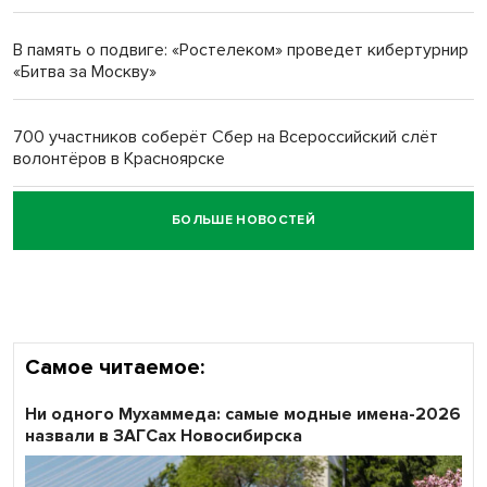
Новосибирский преподаватель с женой вошли в топ-16
многодетных в России
В память о подвиге: «Ростелеком» проведет кибертурнир
«Битва за Москву»
Обновлённое отделение ВТБ открылось в Искитиме
700 участников соберёт Сбер на Всероссийский слёт
волонтёров в Красноярске
БОЛЬШЕ НОВОСТЕЙ
Честный выбор: видеонаблюдение обеспечит
объективность результатов ЕДГ в Новосибирской
области
Самое читаемое:
Ни одного Мухаммеда: самые модные имена-2026
назвали в ЗАГСах Новосибирска