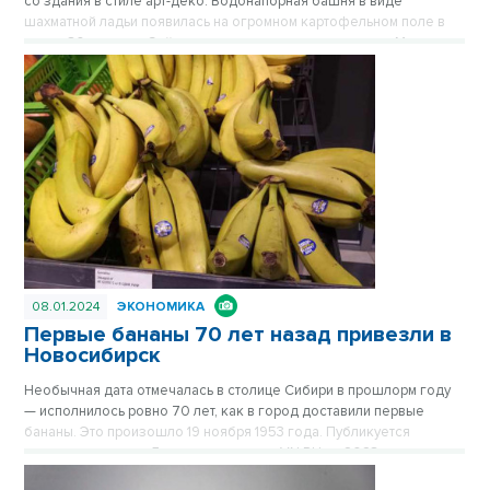
со здания в стиле арт-деко. Водонапорная башня в виде
шахматной ладьи появилась на огромном картофельном поле в
конце 30-х годов. Сейчас стильное здание на площади Маркса
спрятано за хрущевками, его хорошо видно только с высоких
точек обзора. Впрочем, с окружением Башне никогда не везло.
Сначала вокруг была картошка, которую сажали жители
окрестных деревень, затем возникли пятиэтажки, а после
зашумела пестрая барахолка на площади Маркса. Публикуется
повторно в цикле «Лучшие материалы VN.RU за 2023 год».
08.01.2024
ЭКОНОМИКА
Первые бананы 70 лет назад привезли в
Новосибирск
Необычная дата отмечалась в столице Сибири в прошлорм году
— исполнилось ровно 70 лет, как в город доставили первые
бананы. Это произошло 19 ноября 1953 года. Публикуется
повторно в цикле «Лучшие материалы VN.RU за 2023 год».