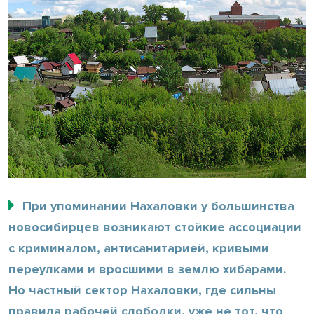
При упоминании Нахаловки у большинства
новосибирцев возникают стойкие ассоциации
с криминалом, антисанитарией, кривыми
переулками и вросшими в землю хибарами.
Но частный сектор Нахаловки, где сильны
правила рабочей слободки, уже не тот, что