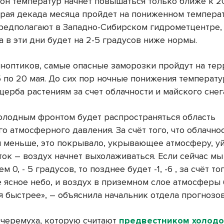
он температур начнет повышаться только ближе к 2
торая декада месяца пройдет на пониженном темпера
предполагают в Западно-Сибирском гидрометцентре,
 в эти дни будет на 2-5 градусов ниже нормы.
иноптиков, самые опасные заморозки пройдут на те
5 по 20 мая. До сих пор ночные понижения температ
ерба растениям за счет облачности и майского снег
холодным фронтом будет распространяться область
 атмосферного давления. За счёт того, что облачно
я меньше, это покрывало, укрывающее атмосферу, у
ток – воздух начнет выхолаживаться. Если сейчас мы
 0, - 5 градусов, то позднее будет -1, -6 , за счёт тог
е ясное небо, и воздух в приземном слое атмосферы
я быстрее», – объяснила начальник отдела прогнозов
черемуха, которую считают
предвестником холод