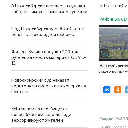
в Новосиби
В Новосибирске перенесли суд над
заболевшим экс-гаишником Гусевым
Районные С
Под Новосибирском рабочий почти
ослеп на шоколадной фабрике
Житель Купино получил 200 тыс.
рублей за смерть матери от COVID-
19
Новосибирская
лидер по при
беспилотников
Новосибирский суд наказал
природы
водителя за смерть пенсионерки на
вокзале
«Мы живём на пастбище!»: в
новосибирском селе лошади
Раздел:
РАЗВ
терроризируют жителей
Темы:
Погода