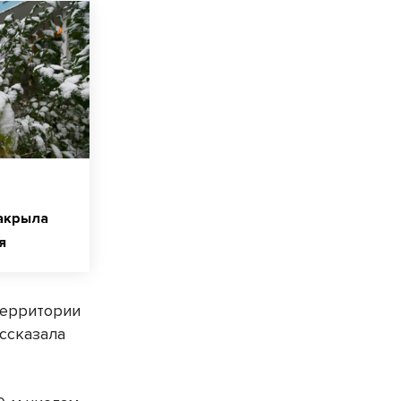
акрыла
я
 территории
ассказала