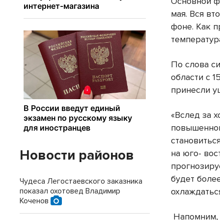
Основной ф
мая. Вся в
фоне. Как 
температура
По слова с
области с 1
принесли ущ
«Вслед за 
повышенного
становитьс
Новости районов
на юго- вос
прогнозируем
будет боле
Чудеса Легостаевского заказника
показал охотовед Владимир
охлаждатьс
Коченов
Напомним, 