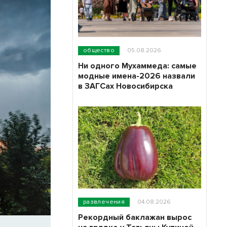
общество
05.08.2026
Ни одного Мухаммеда: самые
модные имена-2026 назвали
в ЗАГСах Новосибирска
развлечения
04.08.2026
Рекордный баклажан вырос