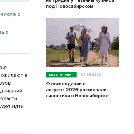
на грядке у Татьяны Купиной
под Новосибирском
числа с
вых
жья
 ожидают в
развлечения
05.08.2026
нозов
О похолодании в
августе-2026 рассказали
одняшний
синоптики в Новосибирске
бласти.
удет идти