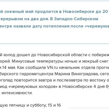
й снежный май продлится в Новосибирске до 20 
перерывом на два дня. В Западно-Сибирском
ентре назвали дату потепления после «черемухо
й холод дошел до Новосибирской области с побере
орей. Минусовые температуры ночью и мокрый снег
и 14 мая. Как сообщила VN.ru начальник отдела прог
бирского гидрометцентра Марина Виноградова, сег
гопад повторится завтра и послезавтра по востоку о
риод «черемуховых холодов» в Новосибирске 4 дня б
 интенсивности.
ую пятницу и субботу, 15 и 16