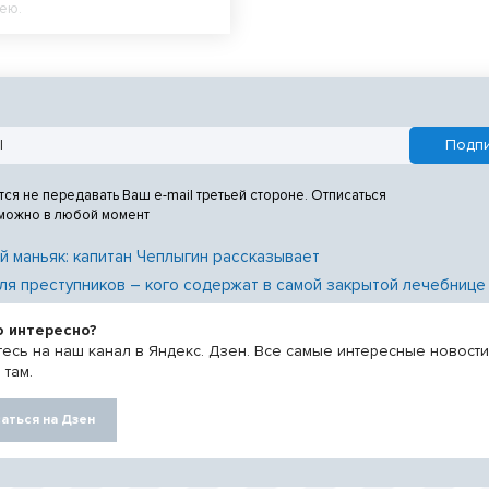
ею.
тся не передавать Ваш e-mail третьей стороне. Отписаться
 можно в любой момент
й маньяк: капитан Чеплыгин рассказывает
ля преступников – кого содержат в самой закрытой лечебнице
о интересно?
есь на наш канал в Яндекс. Дзен. Все самые интересные новост
 там.
аться на Дзен