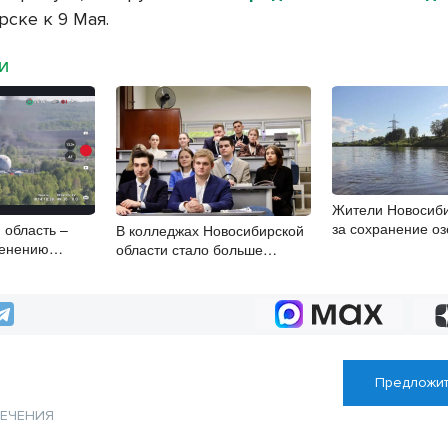
рске к 9 Мая.
МИ
Жители Новосиби
за сохранение оз
 область –
В колледжах Новосибирской
менению
области стало больше
 в охране
бюджетных мест
Предложит
ЛЕЧЕНИЯ