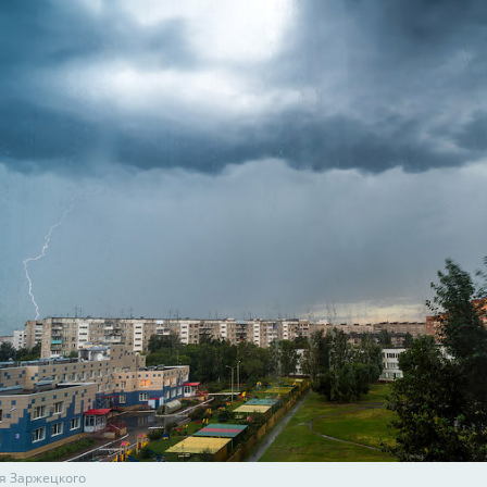
я Заржецкого