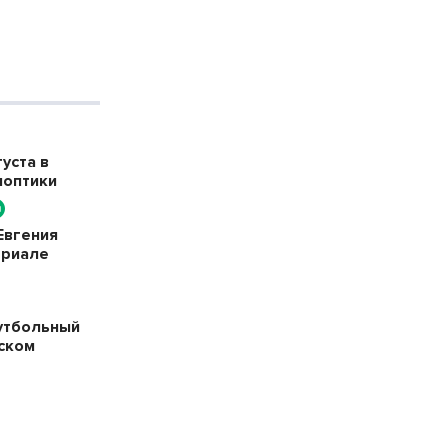
уста в
ноптики
Евгения
ериале
утбольный
ском