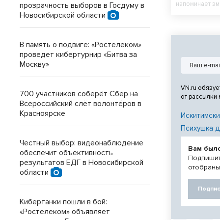
напоминает зм
прозрачность выборов в Госдуму в
Новосибирской области
В память о подвиге: «Ростелеком»
проведет кибертурнир «Битва за
Москву»
VN.ru обязуе
700 участников соберёт Сбер на
от рассылки
Всероссийский слёт волонтёров в
Красноярске
Искитимски
Психушка д
Честный выбор: видеонаблюдение
Вам был
обеспечит объективность
Подпишит
результатов ЕДГ в Новосибирской
отобраны
области
Подпис
Кибертанки пошли в бой:
«Ростелеком» объявляет