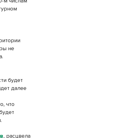
0-м числам
турном
рритории
уры не
а.
сти будет
йдет далее
о, что
 будет
.
ов
, расцвела