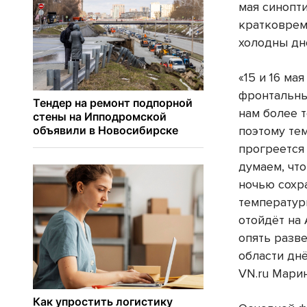
мая синопт
кратковрем
холодны дн
«15 и 16 ма
фронтальны
нам более т
поэтому те
прогреется 
думаем, что
ночью сохр
температуры
отойдёт на 
опять разве
области днё
VN.ru Мари