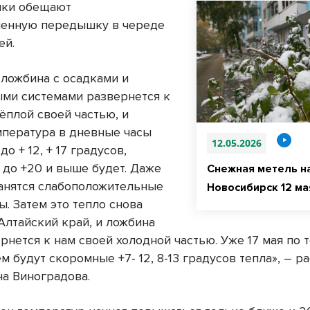
ики обещают
енную передышку в череде
ей.
я ложбина с осадками и
ми системами развернется к
ёплой своей частью, и
мпература в дневные часы
12.05.2026
до + 12, + 17 градусов,
 до +20 и выше будет. Даже
Снежная метель н
анятся слабоположительные
Новосибирск 12 ма
. Затем это тепло снова
Алтайский край, и ложбина
рнется к нам своей холодной частью. Уже 17 мая по
м будут скоромные +7- 12, 8-13 градусов тепла», – р
на Виноградова.