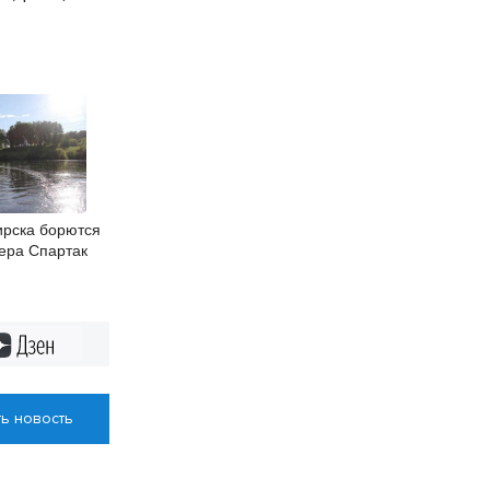
рска борются
ера Спартак
Дзен
ь новость