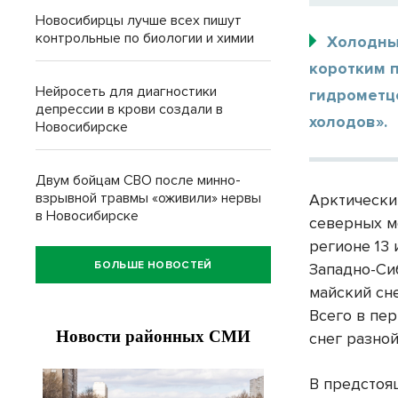
Новосибирцы лучше всех пишут
контрольные по биологии и химии
Холодны
коротким 
Нейросеть для диагностики
гидрометц
депрессии в крови создали в
холодов».
Новосибирске
Двум бойцам СВО после минно-
взрывной травмы «оживили» нервы
Арктически
в Новосибирске
северных м
регионе 13 
БОЛЬШЕ НОВОСТЕЙ
Западно-Си
майский сне
Всего в пе
снег разной
В предстоящ