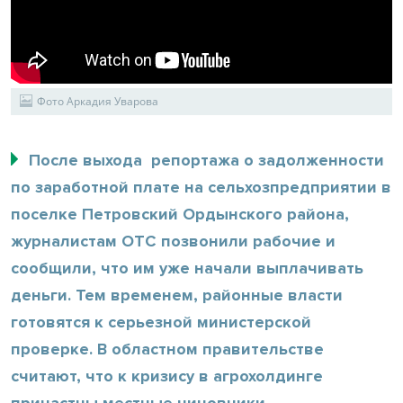
Фото Аркадия Уварова
После выхода репортажа о задолженности
по заработной плате на сельхозпредприятии в
поселке Петровский Ордынского района,
журналистам ОТС позвонили рабочие и
сообщили, что им уже начали выплачивать
деньги. Тем временем, районные власти
готовятся к серьезной министерской
проверке. В областном правительстве
считают, что к кризису в агрохолдинге