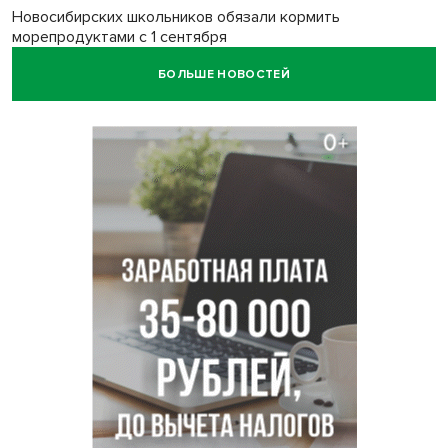
Новосибирских школьников обязали кормить
морепродуктами с 1 сентября
БОЛЬШЕ НОВОСТЕЙ
Июль-2026 вошел в топ-6 самых жарких за все время
метеонаблюдений в Новосибирске
Секрет при выборе макарон раскрыла новосибирцам
эксперт Ольга Широкова
Перец-змея вырос в огороде жительницы
Каргата
Полная программа празднования Дня физкультурника
опубликована в Новосибирске