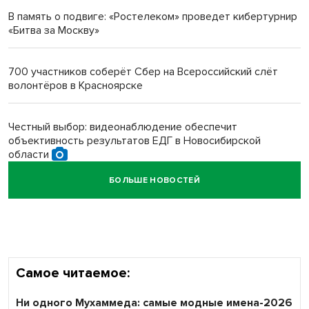
В память о подвиге: «Ростелеком» проведет кибертурнир
«Битва за Москву»
Новосибирский преподаватель с женой вошли в топ-16
многодетных в России
700 участников соберёт Сбер на Всероссийский слёт
волонтёров в Красноярске
Обновлённое отделение ВТБ открылось в Искитиме
Честный выбор: видеонаблюдение обеспечит
объективность результатов ЕДГ в Новосибирской
области
БОЛЬШЕ НОВОСТЕЙ
Кибертанки пошли в бой: «Ростелеком» объявляет
участников «Битвы заводов» от Новосибирской
области
Самое читаемое:
Ни одного Мухаммеда: самые модные имена-2026