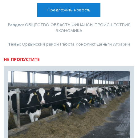
Предложить новость
Раздел:
ОБЩЕСТВО
ОБЛАСТЬ
ФИНАНСЫ
ПРОИСШЕСТВИЯ
ЭКОНОМИКА
Темы:
Ордынский район
Работа
Конфликт
Деньги
Аграрии
НЕ ПРОПУСТИТЕ