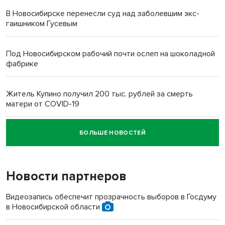
В Новосибирске перенесли суд над заболевшим экс-
гаишником Гусевым
Под Новосибирском рабочий почти ослеп на шоколадной
фабрике
Житель Купино получил 200 тыс. рублей за смерть
матери от COVID-19
БОЛЬШЕ НОВОСТЕЙ
Новосибирский суд наказал водителя за смерть
пенсионерки на вокзале
Новости партнеров
«Мы живём на пастбище!»: в новосибирском селе лошади
терроризируют жителей
Видеозапись обеспечит прозрачность выборов в Госдуму
в Новосибирской области
Инвалид получил условный срок за избиение врачей
протезом под Новосибирском