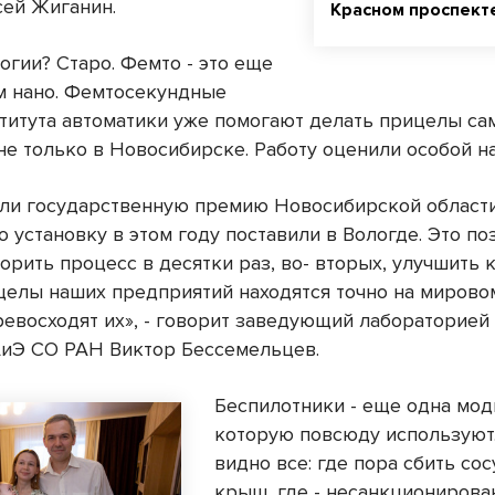
ей Жиганин.
Красном проспект
огии? Старо. Фемто - это еще
м нано. Фемтосекундные
титута автоматики уже помогают делать прицелы с
не только в Новосибирске. Работу оценили особой н
ли государственную премию Новосибирской области
 установку в этом году поставили в Вологде. Это по
орить процесс в десятки раз, во- вторых, улучшить к
целы наших предприятий находятся точно на мирово
ревосходят их», - говорит заведующий лабораторией
иЭ СО РАН Виктор Бессемельцев.
Беспилотники - еще одна мод
которую повсюду используют
видно все: где пора сбить сос
крыш, где - несанкционирова