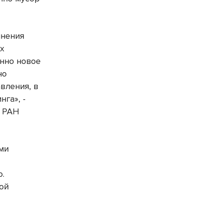
инения
х
енно новое
но
вления, в
га», -
О РАН
ми
о.
ой