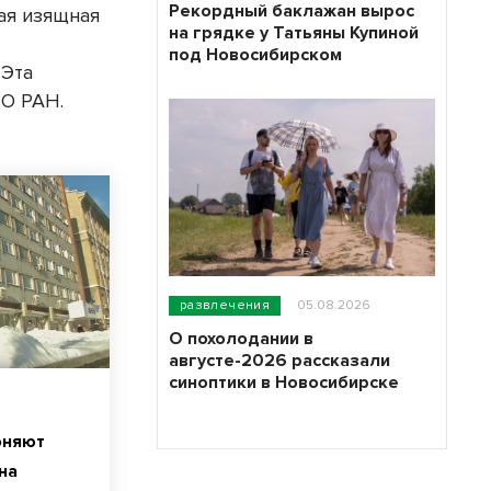
Рекордный баклажан вырос
ная изящная
на грядке у Татьяны Купиной
под Новосибирском
 Эта
СО РАН.
развлечения
05.08.2026
О похолодании в
августе-2026 рассказали
синоптики в Новосибирске
оняют
на