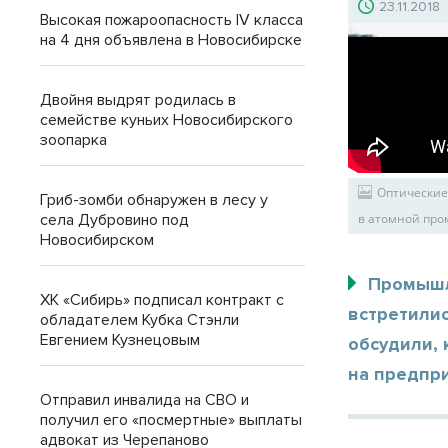
23.11.2018
Высокая пожароопасность IV класса
на 4 дня объявлена в Новосибирске
Двойня выдрят родилась в
семействе куньих Новосибирского
зоопарка
Оптические 
Гриб-зомби обнаружен в лесу у
села Дубровино под
в атомной про
Новосибирском
Промышл
ХК «Сибирь» подписал контракт с
встретилис
обладателем Кубка Стэнли
Евгением Кузнецовым
обсудили,
на предпри
Отправил инвалида на СВО и
получил его «посмертные» выплаты
адвокат из Черепаново