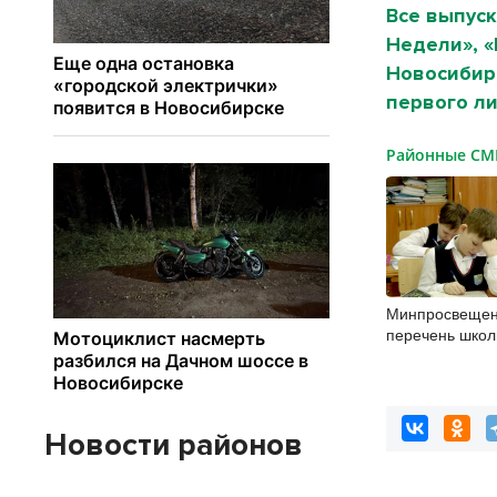
Все выпуск
Недели», 
Новосибирс
первого ли
Районные С
Минпросвещен
перечень школ
в России
Новости районов