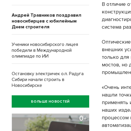
В отличие о
конструкци
Андрей Травников поздравил
диагностир
новосибирцев с юбилейным
система ра
Днем строителя
Оптические 
Ученики новосибирского лицея
внешних ус
победили в Международной
олимпиаде по ИИ
только для
мостов, но 
промышлен
Остановку электричек о.п. Радуга
Сибири начали строить в
Новосибирске
«Очень инт
нашли точк
применять 
БОЛЬШЕ НОВОСТЕЙ
наших изде
процессом 
автоматизац