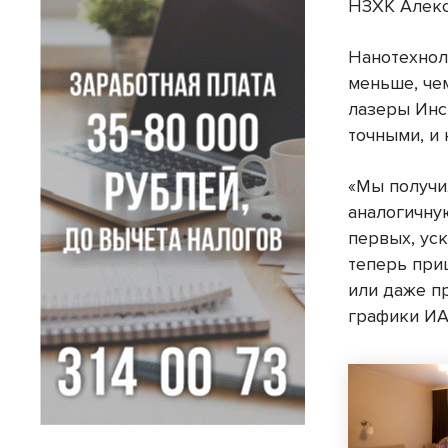
НЗХК Алекс
Нанотехнол
меньше, че
лазеры Инс
точными, и 
«Мы получи
аналогичную
первых, уск
теперь при
или даже п
графики ИА