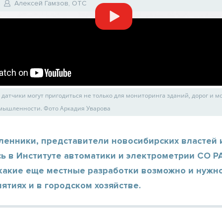
Алексей Гамзов, ОТС
датчики могут пригодиться не только для мониторинга зданий, дорог и мо
мышленности. Фото Аркадия Уварова
енники, представители новосибирских властей 
ь в Институте автоматики и электрометрии СО Р
 какие еще местные разработки возможно и нужн
ятиях и в городском хозяйстве.