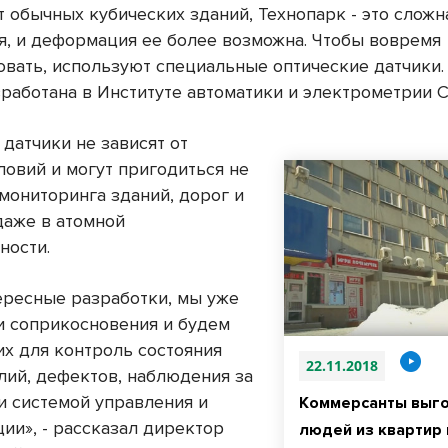
т обычных кубических зданий, Технопарк - это слож
я, и деформация ее более возможна. Чтобы вовремя
овать, используют специальные оптические датчики.
зработана в Институте автоматики и электрометрии 
датчики не зависят от
ловий и могут пригодиться не
 мониторинга зданий, дорог и
даже в атомной
ности.
ересные разработки, мы уже
и соприкосновения и будем
их для контроль состояния
22.11.2018
лий, дефектов, наблюдения за
и системой управления и
Коммерсанты выг
ии», - рассказал директор
людей из квартир 