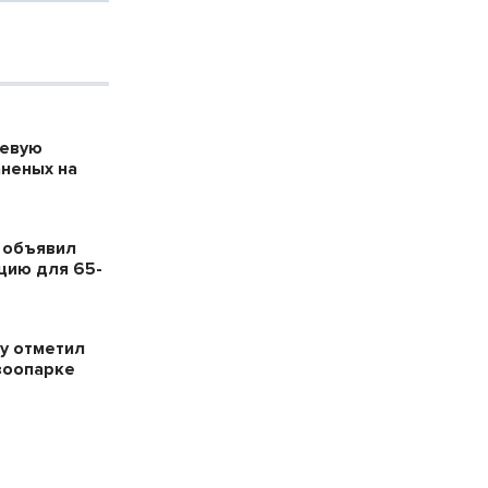
оевую
аненых на
 объявил
цию для 65-
у отметил
зоопарке