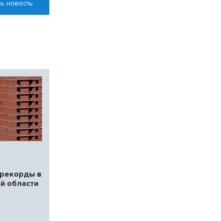
ь новость
 рекорды в
й области