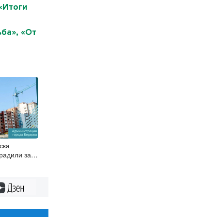
«Итоги
ба», «От
ска
радили за
м
Дзен