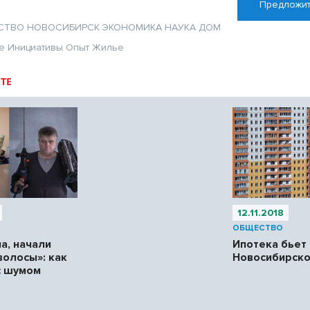
Предложит
СТВО
НОВОСИБИРСК
ЭКОНОМИКА
НАУКА
ДОМ
е
Инициативы
Опыт
Жилье
ТЕ
12.11.2018
ОБЩЕСТВО
а, начали
Ипотека бьет
волосы»: как
Новосибирско
с шумом