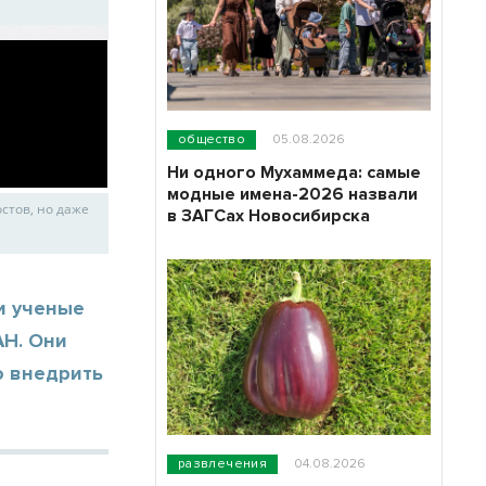
общество
05.08.2026
Ни одного Мухаммеда: самые
модные имена-2026 назвали
стов, но даже
в ЗАГСах Новосибирска
и ученые
АН. Они
о внедрить
развлечения
04.08.2026