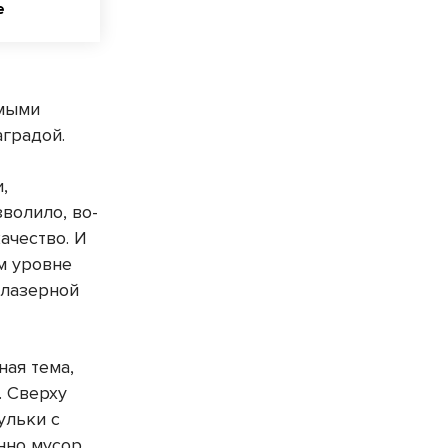
е
амыми
аградой.
,
зволило, во-
ачество. И
м уровне
 лазерной
ная тема,
. Сверху
ульки с
нно мусор