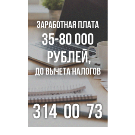
псевдо-мигранту
В Новосибирске по КРТ сдали первую очередь
миниполиса «Фора»
О пустырях в центре Новосибирска из-за лимита
площади КРТ предупредили эксперты