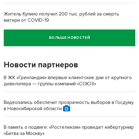
Житель Купино получил 200 тыс. рублей за смерть
матери от COVID-19
БОЛЬШЕ НОВОСТЕЙ
Новосибирский суд наказал водителя за смерть
пенсионерки на вокзале
Новости партнеров
«Мы живём на пастбище!»: в новосибирском селе лошади
терроризируют жителей
В ЖК «Гренландия» впервые клиентские дни от крупного
девелопера — группы компаний «СОЮЗ»
Инвалид получил условный срок за избиение врачей
протезом под Новосибирском
Видеозапись обеспечит прозрачность выборов в Госдуму
в Новосибирской области
Новосибирский преподаватель с женой вошли в топ-16
многодетных в России
В память о подвиге: «Ростелеком» проведет кибертурнир
«Битва за Москву»
Обновлённое отделение ВТБ открылось в Искитиме