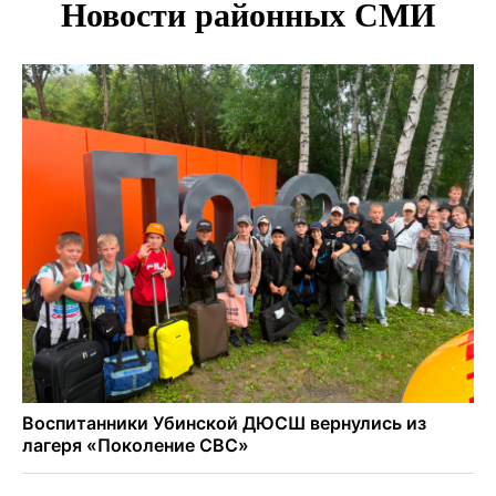
500 литров ухи сварили новосибирцам на
Бугринском пляже
Под Новосибирском двое пострадали в ДТП с
перевернувшейся «ГАЗелью»
Легендарный хоккеист Тарасенко вернулся к брату в
Новосибирск