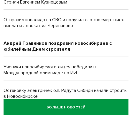
Стэнли Евгением Кузнецовым
Отправил инвалида на СВО и получил его «посмертные»
выплаты адвокат из Черепаново
Андрей Травников поздравил новосибирцев с
юбилейным Днем строителя
Ученики новосибирского лицея победили в
Международной олимпиаде по ИИ
Остановку электричек о.п. Радуга Сибири начали строить
в Новосибирске
БОЛЬШЕ НОВОСТЕЙ
Транспортная прокуратура проверит S7 после инцидента
в аэропорту Норильска