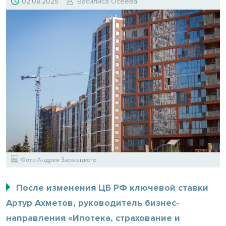
02.08.2025
Василиса Осеева
Фото Андрея Заржецкого
После изменения ЦБ РФ ключевой ставки
Артур Ахметов, руководитель бизнес-
направления «Ипотека, страхование и