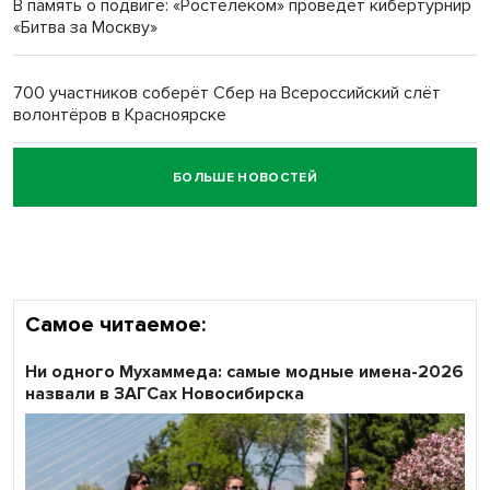
В память о подвиге: «Ростелеком» проведет кибертурнир
«Битва за Москву»
Обновлённое отделение ВТБ открылось в Искитиме
700 участников соберёт Сбер на Всероссийский слёт
волонтёров в Красноярске
БОЛЬШЕ НОВОСТЕЙ
Честный выбор: видеонаблюдение обеспечит
объективность результатов ЕДГ в Новосибирской
области
Самое читаемое:
Ни одного Мухаммеда: самые модные имена-2026
назвали в ЗАГСах Новосибирска