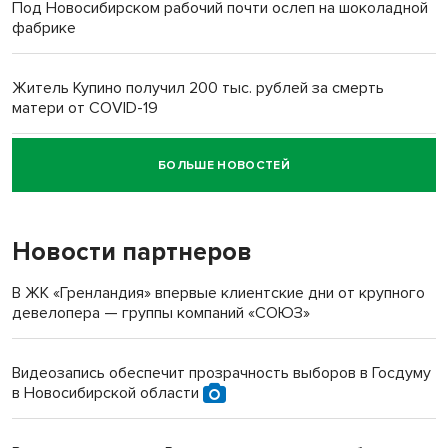
Под Новосибирском рабочий почти ослеп на шоколадной
фабрике
Житель Купино получил 200 тыс. рублей за смерть
матери от COVID-19
БОЛЬШЕ НОВОСТЕЙ
Новосибирский суд наказал водителя за смерть
пенсионерки на вокзале
Новости партнеров
«Мы живём на пастбище!»: в новосибирском селе лошади
терроризируют жителей
В ЖК «Гренландия» впервые клиентские дни от крупного
девелопера — группы компаний «СОЮЗ»
Инвалид получил условный срок за избиение врачей
протезом под Новосибирском
Видеозапись обеспечит прозрачность выборов в Госдуму
в Новосибирской области
Новосибирский преподаватель с женой вошли в топ-16
многодетных в России