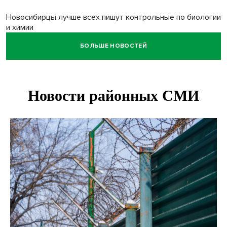
Новосибирцы лучше всех пишут контрольные по биологии
и химии
БОЛЬШЕ НОВОСТЕЙ
Нейросеть для диагностики депрессии в крови создали в
Новосибирске
Двум бойцам СВО после минно-взрывной травмы
«оживили» нервы в Новосибирске
Персидский ковер «108 шахов» впервые вывезли из музея
Востока в Новосибирск
Актриса из Новосибирска Евгения Туркова сыграла мать
в сериале «Малой»