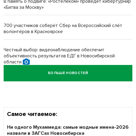
В память о подвиге: «Ростелеком» проведет кибертурнир
«Битва за Москву»
Новосибирский преподаватель с женой вошли в топ-16
многодетных в России
700 участников соберёт Сбер на Всероссийский слёт
волонтёров в Красноярске
Обновлённое отделение ВТБ открылось в Искитиме
Честный выбор: видеонаблюдение обеспечит
объективность результатов ЕДГ в Новосибирской
области
БОЛЬШЕ НОВОСТЕЙ
Кибертанки пошли в бой: «Ростелеком» объявляет
участников «Битвы заводов» от Новосибирской
области
Самое читаемое:
Ни одного Мухаммеда: самые модные имена-2026
назвали в ЗАГСах Новосибирска