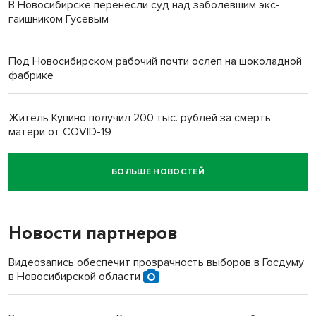
В Новосибирске перенесли суд над заболевшим экс-
гаишником Гусевым
Под Новосибирском рабочий почти ослеп на шоколадной
фабрике
Житель Купино получил 200 тыс. рублей за смерть
матери от COVID-19
БОЛЬШЕ НОВОСТЕЙ
Новосибирский суд наказал водителя за смерть
пенсионерки на вокзале
Новости партнеров
«Мы живём на пастбище!»: в новосибирском селе лошади
терроризируют жителей
Видеозапись обеспечит прозрачность выборов в Госдуму
в Новосибирской области
Инвалид получил условный срок за избиение врачей
протезом под Новосибирском