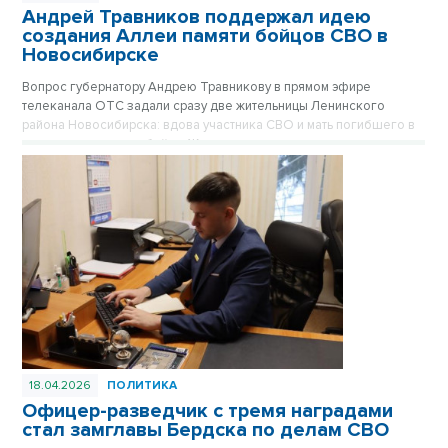
Андрей Травников поддержал идею
создания Аллеи памяти бойцов СВО в
Новосибирске
Вопрос губернатору Андрею Травникову в прямом эфире
телеканала ОТС задали сразу две жительницы Ленинского
района Новосибирска: вдова участника СВО и мать погибшего в
ходе спецоперации бойца. Женщины выступили с предложением
создать на территории района Аллею героев со стелой и
мемориалом погибших на СВО новосибирцев.
18.04.2026
ПОЛИТИКА
Офицер-разведчик с тремя наградами
стал замглавы Бердска по делам СВО