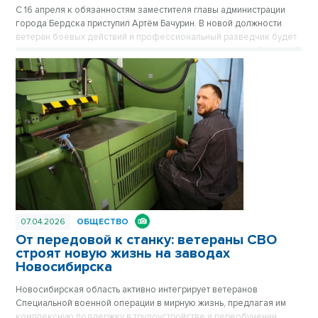
С 16 апреля к обязанностям заместителя главы администрации
города Бердска приступил Артём Бачурин. В новой должности
ветеран боевых действий и профессиональный разведчик будет
курировать вопросы поддержки участников специальной военной
операции и их семей, координируя работу социальных служб,
военкомата и медицинских учреждений.
07.04.2026
ОБЩЕСТВО
От передовой к станку: ветераны СВО
строят новую жизнь на заводах
Новосибирска
Новосибирская область активно интегрирует ветеранов
Специальной военной операции в мирную жизнь, предлагая им
комплексную поддержку в трудоустройстве и переобучении.