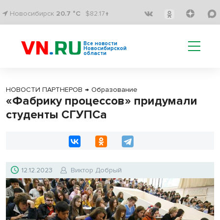
Новосибирск
20.7 °C
$82.17↑
Все новости
Новосибирской
области
НОВОСТИ ПАРТНЕРОВ
→
Образование
«Фабрику процессов» придумали
студенты СГУПСа
12.12.2023
Виктор Добрый