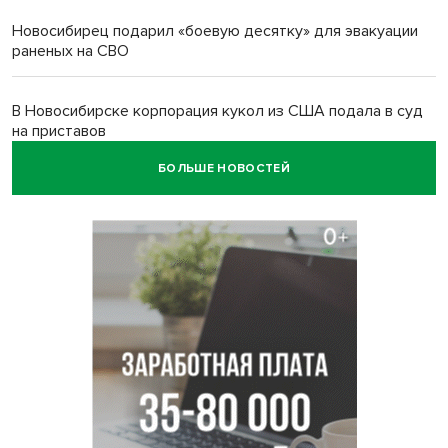
Новосибирец подарил «боевую десятку» для эвакуации
раненых на СВО
В Новосибирске корпорация кукол из США подала в суд
на приставов
БОЛЬШЕ НОВОСТЕЙ
В Новосибирске минздрав объявил бесплатную
диспансеризацию для 65-летних
В Новосибирске врачи прооперировали 25 тысяч
пациентов с катарактой
Знаменитый орангутан Бату отметил юбилей в
новосибирском зоопарке
Новосибирские хирурги спасли сердце восьмиклассницы