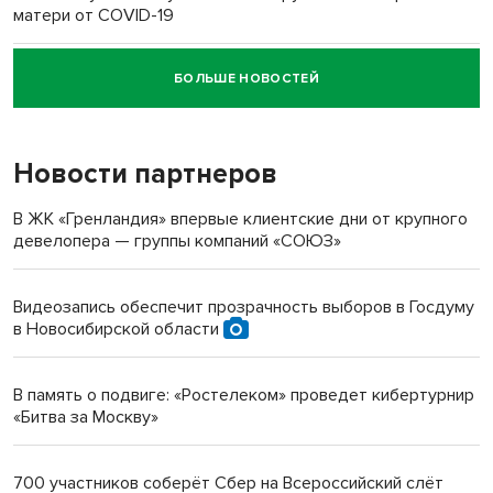
матери от COVID-19
БОЛЬШЕ НОВОСТЕЙ
Новосибирский суд наказал водителя за смерть
пенсионерки на вокзале
Новости партнеров
«Мы живём на пастбище!»: в новосибирском селе лошади
терроризируют жителей
В ЖК «Гренландия» впервые клиентские дни от крупного
девелопера — группы компаний «СОЮЗ»
Инвалид получил условный срок за избиение врачей
протезом под Новосибирском
Видеозапись обеспечит прозрачность выборов в Госдуму
в Новосибирской области
Новосибирский преподаватель с женой вошли в топ-16
многодетных в России
В память о подвиге: «Ростелеком» проведет кибертурнир
«Битва за Москву»
Обновлённое отделение ВТБ открылось в Искитиме
700 участников соберёт Сбер на Всероссийский слёт