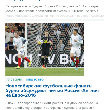
Сегодня ночью в Тулузе сборная России давала бой команде
Уэльса, и проиграла с разгромным счётом 3:0. В течение матча
новосибирские болельщики горячо обсуждали все пропущенные
голы, и рассуждали, чем следует заниматься нашей команде
после ЕВРО, ведь в футбол они играть не умеют.
13.06.2016
ОБЩЕСТВО
Новосибирские футбольные фанаты
бурно обсуждают ничью Россия-Англия
на Евро-2016
В ночь на воскресенье 12 июня россияне в упорной борьбе на
последней минуте встречи во Франции сумели отыграться и