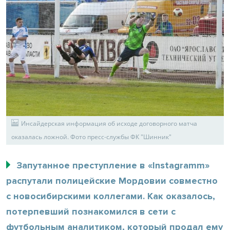
Инсайдерская информация об исходе договорного матча
оказалась ложной. Фото пресс-службы ФК "Шинник"
Запутанное преступление в «Instagramm»
распутали полицейские Мордовии совместно
с новосибирскими коллегами. Как оказалось,
потерпевший познакомился в сети с
футбольным аналитиком, который продал ему