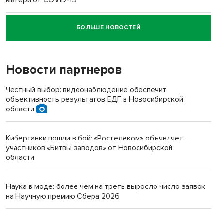
БОЛЬШЕ НОВОСТЕЙ
Новосибирский суд наказал водителя за смерть
пенсионерки на вокзале
Новости партнеров
«Мы живём на пастбище!»: в новосибирском селе лошади
терроризируют жителей
Честный выбор: видеонаблюдение обеспечит
объективность результатов ЕДГ в Новосибирской
Инвалид получил условный срок за избиение врачей
области
протезом под Новосибирском
Кибертанки пошли в бой: «Ростелеком» объявляет
Новосибирский преподаватель с женой вошли в топ-16
участников «Битвы заводов» от Новосибирской
многодетных в России
области
Обновлённое отделение ВТБ открылось в Искитиме
Наука в моде: более чем на треть выросло число заявок
на Научную премию Сбера 2026