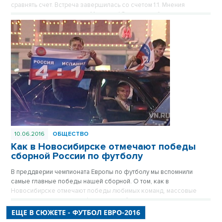
сравнять счет. Встреча завершилась со счетом 1:1. Мнения
полярно разделились: от «Молодцы! Здорово рубились» до
«Хоккей смотреть интереснее».
10.06.2016
ОБЩЕСТВО
Как в Новосибирске отмечают победы
сборной России по футболу
В преддверии чемпионата Европы по футболу мы вспомнили
самые главные победы нашей сборной. О том, как в
Новосибирске отмечают победы любимых команд, массовые
гуляния разукрашенных фанатов, пробки на улицах в три часа
ночи и показательные сожжения спортивной атрибутики команд-
ЕЩЕ В СЮЖЕТЕ - ФУТБОЛ ЕВРО-2016
противников в материале корреспондента VN.ru.