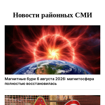
Новосибирске
В Новосибирске минтранс наказал 8 таксистов без
страховки
Андрей Травников поблагодарил новосибирских
строителей за вклад в развитие региона
Новосибирский метрополитен начал ремонт входа на
«Красном проспекте»