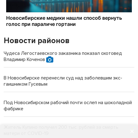
Новости районов
Чудеса Легостаевского заказника показал охотовед
Владимир Коченов
В Новосибирске перенесли суд над заболевшим экс-
гаишником Гусевым
Под Новосибирском рабочий почти ослеп на шоколадной
фабрике
Житель Купино получил 200 тыс. рублей за смерть
матери от COVID-19