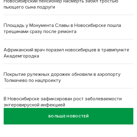
Новосибирский пенсионер насмерть забил тростью
пьющего сына подруги
Площадь у Монумента Славы в Новосибирске пошла
трещинами сразу после ремонта
Африканский врач поразил новосибирцев в травмпункте
Академгородка
Покрытие рулежных дорожек обновили в аэропорту
Толмачево по нацпроекту
В Новосибирске зафиксирован рост заболеваемости
энтеровирусной инфекцией
БОЛЬШЕ НОВОСТЕЙ
В Новосибирске осудили внука за продажу дедова ружья
псевдо-мигранту