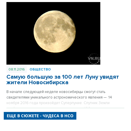
08.11.2016
ОБЩЕСТВО
Самую большую за 100 лет Луну увидят
жители Новосибирска
В начале следующей неделе новосибирцы смогут стать
свидетелями уникального астрономического явления — 14
ноября 2016 года произойдет Суперлуние. Спутник Земли
приблизится на минимальное за последние 100 лет расстояние.
ЕЩЕ В СЮЖЕТЕ - ЧУДЕСА В НСО