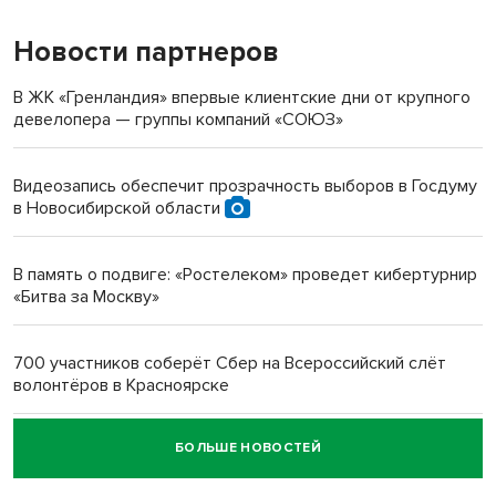
Новости партнеров
«Мы живём на пастбище!»: в новосибирском селе лошади
терроризируют жителей
В ЖК «Гренландия» впервые клиентские дни от крупного
девелопера — группы компаний «СОЮЗ»
Инвалид получил условный срок за избиение врачей
протезом под Новосибирском
Видеозапись обеспечит прозрачность выборов в Госдуму
в Новосибирской области
Новосибирский преподаватель с женой вошли в топ-16
многодетных в России
В память о подвиге: «Ростелеком» проведет кибертурнир
«Битва за Москву»
Обновлённое отделение ВТБ открылось в Искитиме
700 участников соберёт Сбер на Всероссийский слёт
волонтёров в Красноярске
БОЛЬШЕ НОВОСТЕЙ
Честный выбор: видеонаблюдение обеспечит
объективность результатов ЕДГ в Новосибирской
области