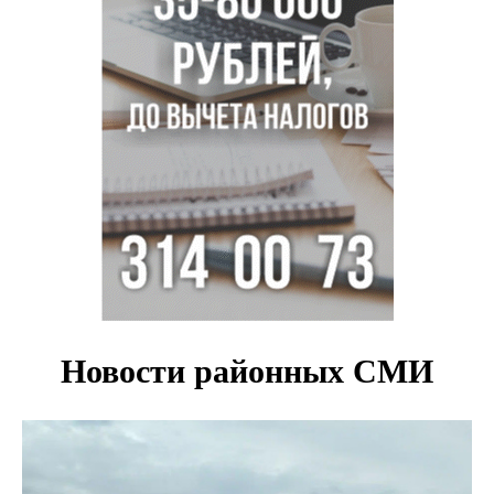
В Новосибирске осудили внука за продажу дедова ружья
псевдо-мигранту