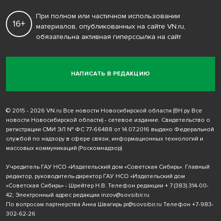
При полном или частичном использовании
16+
материалов, опубликованных на сайте VN.ru,
обязательна активная гиперссылка на сайт
НАПИСАТЬ В РЕДАКЦИЮ
© 2015 - 2026 VN.ru Все новости Новосибирской области (ВН.ру Все
новости Новосибирской области) - сетевое издание. Свидетельство о
регистрации СМИ ЭЛ № ФС 77-66488 от 14.07.2016 выдано Федеральной
службой по надзору в сфере связи, информационных технологий и
массовых коммуникаций (Роскомнадзор)
Учредитель ГАУ НСО «Издательский дом «Советская Сибирь». Главный
редактор, руководитель-директор ГАУ НСО «Издательский дом
«Советская Сибирь» - Шрейтер Н.В. Телефон редакции
+ 7 (383) 314-00-
42
; Электронный адрес редакции
inzov@sovsibir.ru
По вопросам партнерства Анна Швагирь
pr@sovsibir.ru
Телефон
+7-983-
302-62-26