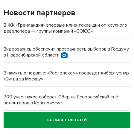
Новости партнеров
«Мы живём на пастбище!»: в новосибирском селе лошади
терроризируют жителей
В ЖК «Гренландия» впервые клиентские дни от крупного
девелопера — группы компаний «СОЮЗ»
Инвалид получил условный срок за избиение врачей
протезом под Новосибирском
Видеозапись обеспечит прозрачность выборов в Госдуму
в Новосибирской области
Новосибирский преподаватель с женой вошли в топ-16
многодетных в России
В память о подвиге: «Ростелеком» проведет кибертурнир
«Битва за Москву»
Обновлённое отделение ВТБ открылось в Искитиме
700 участников соберёт Сбер на Всероссийский слёт
волонтёров в Красноярске
БОЛЬШЕ НОВОСТЕЙ
Честный выбор: видеонаблюдение обеспечит
объективность результатов ЕДГ в Новосибирской
области