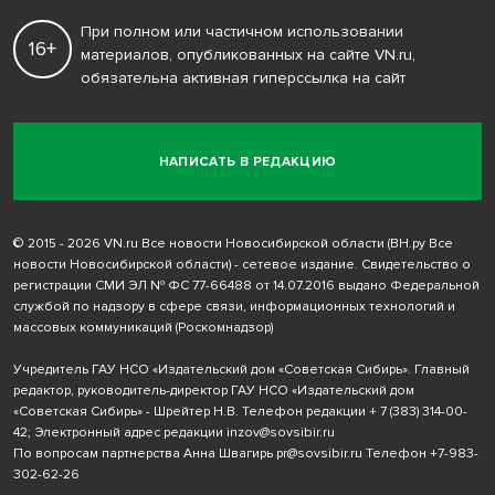
При полном или частичном использовании
16+
материалов, опубликованных на сайте VN.ru,
обязательна активная гиперссылка на сайт
НАПИСАТЬ В РЕДАКЦИЮ
© 2015 - 2026 VN.ru Все новости Новосибирской области (ВН.ру Все
новости Новосибирской области) - сетевое издание. Свидетельство о
регистрации СМИ ЭЛ № ФС 77-66488 от 14.07.2016 выдано Федеральной
службой по надзору в сфере связи, информационных технологий и
массовых коммуникаций (Роскомнадзор)
Учредитель ГАУ НСО «Издательский дом «Советская Сибирь». Главный
редактор, руководитель-директор ГАУ НСО «Издательский дом
«Советская Сибирь» - Шрейтер Н.В. Телефон редакции
+ 7 (383) 314-00-
42
; Электронный адрес редакции
inzov@sovsibir.ru
По вопросам партнерства Анна Швагирь
pr@sovsibir.ru
Телефон
+7-983-
302-62-26