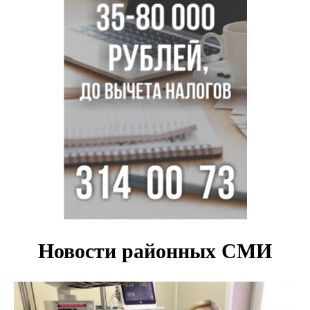
Новосибирские хирурги спасли сердце восьмиклассницы
с донорским клапаном