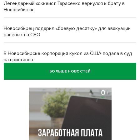
Легендарный хоккеист Тарасенко вернулся к брату в
Новосибирск
Новосибирец подарил «боевую десятку» для эвакуации
раненых на СВО
В Новосибирске корпорация кукол из США подала в суд
на приставов
БОЛЬШЕ НОВОСТЕЙ
В Новосибирске минздрав объявил бесплатную
диспансеризацию для 65-летних
В Новосибирске врачи прооперировали 25 тысяч
пациентов с катарактой
Знаменитый орангутан Бату отметил юбилей в
новосибирском зоопарке