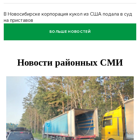
В Новосибирске корпорация кукол из США подала в суд
на приставов
БОЛЬШЕ НОВОСТЕЙ
В Новосибирске минздрав объявил бесплатную
диспансеризацию для 65-летних
В Новосибирске врачи прооперировали 25 тысяч
пациентов с катарактой
Знаменитый орангутан Бату отметил юбилей в
новосибирском зоопарке
Новосибирские хирурги спасли сердце восьмиклассницы
с донорским клапаном