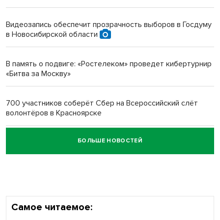
Инвалид получил условный срок за избиение врачей
протезом под Новосибирском
Видеозапись обеспечит прозрачность выборов в Госдуму
в Новосибирской области
Новосибирский преподаватель с женой вошли в топ-16
многодетных в России
В память о подвиге: «Ростелеком» проведет кибертурнир
«Битва за Москву»
Обновлённое отделение ВТБ открылось в Искитиме
700 участников соберёт Сбер на Всероссийский слёт
волонтёров в Красноярске
БОЛЬШЕ НОВОСТЕЙ
Честный выбор: видеонаблюдение обеспечит
объективность результатов ЕДГ в Новосибирской
области
Самое читаемое: