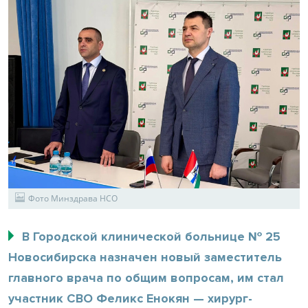
Фото Минздрава НСО
В Городской клинической больнице № 25
Новосибирска назначен новый заместитель
главного врача по общим вопросам, им стал
участник СВО Феликс Енокян — хирург-