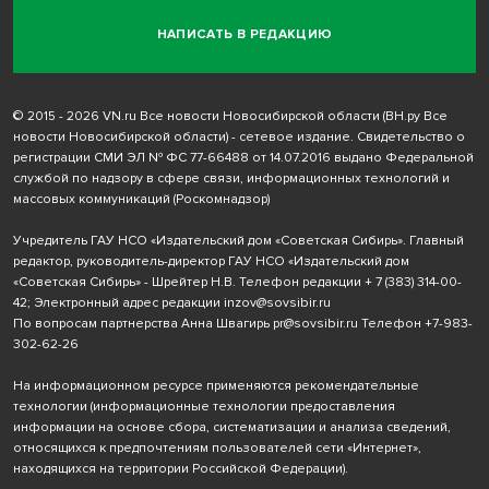
НАПИСАТЬ В РЕДАКЦИЮ
© 2015 - 2026 VN.ru Все новости Новосибирской области (ВН.ру Все
новости Новосибирской области) - сетевое издание. Свидетельство о
регистрации СМИ ЭЛ № ФС 77-66488 от 14.07.2016 выдано Федеральной
службой по надзору в сфере связи, информационных технологий и
массовых коммуникаций (Роскомнадзор)
Учредитель ГАУ НСО «Издательский дом «Советская Сибирь». Главный
редактор, руководитель-директор ГАУ НСО «Издательский дом
«Советская Сибирь» - Шрейтер Н.В. Телефон редакции
+ 7 (383) 314-00-
42
; Электронный адрес редакции
inzov@sovsibir.ru
По вопросам партнерства Анна Швагирь
pr@sovsibir.ru
Телефон
+7-983-
302-62-26
На информационном ресурсе применяются рекомендательные
технологии
(информационные технологии предоставления
информации на основе сбора, систематизации и анализа сведений,
относящихся к предпочтениям пользователей сети «Интернет»,
находящихся на территории Российской Федерации).