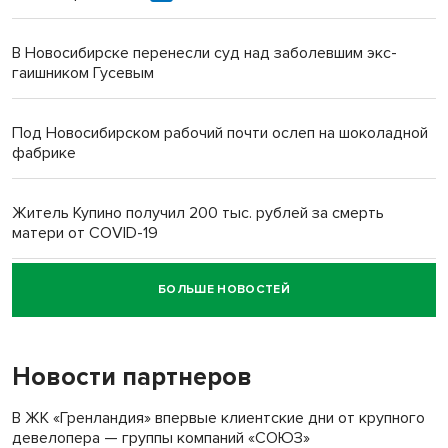
В Новосибирске перенесли суд над заболевшим экс-
гаишником Гусевым
Под Новосибирском рабочий почти ослеп на шоколадной
фабрике
Житель Купино получил 200 тыс. рублей за смерть
матери от COVID-19
БОЛЬШЕ НОВОСТЕЙ
Новосибирский суд наказал водителя за смерть
пенсионерки на вокзале
Новости партнеров
«Мы живём на пастбище!»: в новосибирском селе лошади
терроризируют жителей
В ЖК «Гренландия» впервые клиентские дни от крупного
девелопера — группы компаний «СОЮЗ»