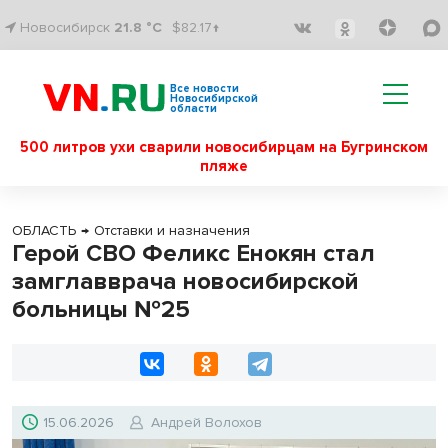
Новосибирск
21.8 °C
$82.17↑
Все новости
Новосибирской
области
500 литров ухи сварили новосибирцам на Бугринском
пляже
ОБЛАСТЬ
→
Отставки и назначения
Герой СВО Феликс Енокян стал
замглавврача новосибирской
больницы №25
15.06.2026
Андрей Волохов