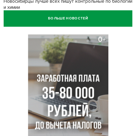
Новосибирцы лучше всех пишут контрольные по биологии
и химии
БОЛЬШЕ НОВОСТЕЙ
Нейросеть для диагностики депрессии в крови создали в
Новосибирске
Двум бойцам СВО после минно-взрывной травмы
«оживили» нервы в Новосибирске
Персидский ковер «108 шахов» впервые вывезли из музея
Востока в Новосибирск
Актриса из Новосибирска Евгения Туркова сыграла мать
в сериале «Малой»