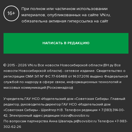
При полном или частичном использовании
16+
материалов, опубликованных на сайте VN.ru,
обязательна активная гиперссылка на сайт
НАПИСАТЬ В РЕДАКЦИЮ
© 2015 - 2026 VN.ru Все новости Новосибирской области (ВН.ру Все
новости Новосибирской области) - сетевое издание. Свидетельство о
регистрации СМИ ЭЛ № ФС 77-66488 от 14.07.2016 выдано Федеральной
службой по надзору в сфере связи, информационных технологий и
массовых коммуникаций (Роскомнадзор)
Учредитель ГАУ НСО «Издательский дом «Советская Сибирь». Главный
редактор, руководитель-директор ГАУ НСО «Издательский дом
«Советская Сибирь» - Шрейтер Н.В. Телефон редакции
+ 7 (383) 314-00-
42
; Электронный адрес редакции
inzov@sovsibir.ru
По вопросам партнерства Анна Швагирь
pr@sovsibir.ru
Телефон
+7-983-
302-62-26