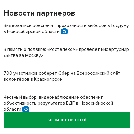
Новости партнеров
«Мы живём на пастбище!»: в новосибирском селе лошади
терроризируют жителей
Видеозапись обеспечит прозрачность выборов в Госдуму
в Новосибирской области
Инвалид получил условный срок за избиение врачей
протезом под Новосибирском
В память о подвиге: «Ростелеком» проведет кибертурнир
«Битва за Москву»
Новосибирский преподаватель с женой вошли в топ-16
многодетных в России
700 участников соберёт Сбер на Всероссийский слёт
волонтёров в Красноярске
Обновлённое отделение ВТБ открылось в Искитиме
Честный выбор: видеонаблюдение обеспечит
объективность результатов ЕДГ в Новосибирской
области
БОЛЬШЕ НОВОСТЕЙ
Кибертанки пошли в бой: «Ростелеком» объявляет
участников «Битвы заводов» от Новосибирской