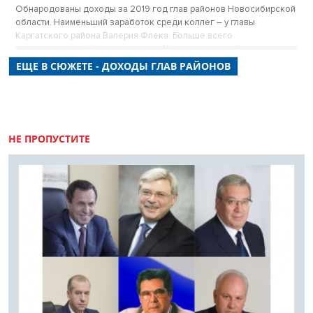
Обнародованы доходы за 2019 год глав районов Новосибирской
области. Наименьший заработок среди коллег – у главы
Каргатского района Валерия Флека. Больше всего
декларированный доход – у главы Карасукского района
Александра Гофмана. Рейтинг доходов глав районов за 2019 год
ЕЩЕ В СЮЖЕТЕ - ДОХОДЫ ГЛАВ РАЙОНОВ
– в материале VN.ru.
НЕ ПРОПУСТИТЕ