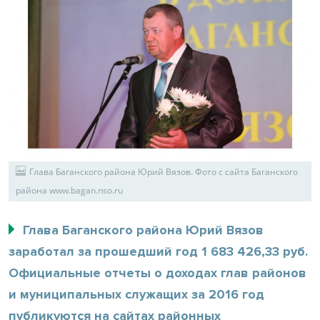
Глава Баганского района Юрий Вязов. Фото с сайта Баганского
района www.bagan.nso.ru
Глава Баганского района Юрий Вязов
заработал за прошедший год 1 683 426,33 руб.
Официальные отчеты о доходах глав районов
и муниципальных служащих за 2016 год
публикуются на сайтах районных