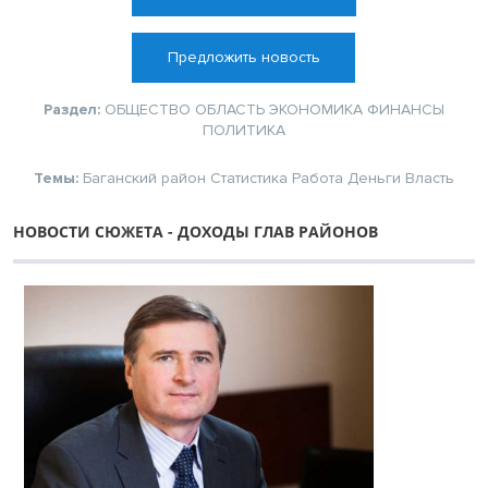
Предложить новость
Раздел:
ОБЩЕСТВО
ОБЛАСТЬ
ЭКОНОМИКА
ФИНАНСЫ
ПОЛИТИКА
Темы:
Баганский район
Статистика
Работа
Деньги
Власть
НОВОСТИ СЮЖЕТА - ДОХОДЫ ГЛАВ РАЙОНОВ