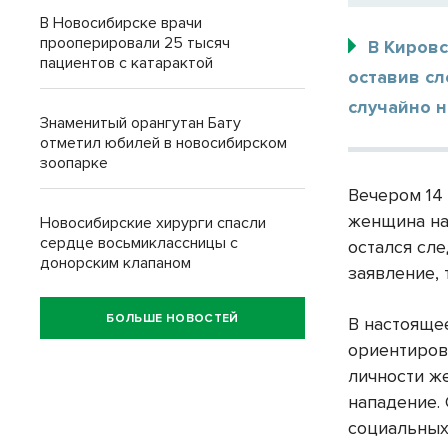
В Новосибирске врачи
прооперировали 25 тысяч
В Киров
пациентов с катарактой
оставив сл
случайно н
Знаменитый орангутан Бату
отметил юбилей в новосибирском
зоопарке
Вечером 14
женщина на
Новосибирские хирурги спасли
сердце восьмиклассницы с
остался сле
донорским клапаном
заявление,
БОЛЬШЕ НОВОСТЕЙ
В настояще
ориентиров
личности 
нападение.
социальных