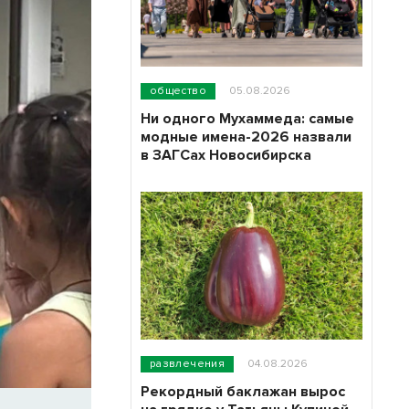
общество
05.08.2026
Ни одного Мухаммеда: самые
модные имена-2026 назвали
в ЗАГСах Новосибирска
развлечения
04.08.2026
Рекордный баклажан вырос