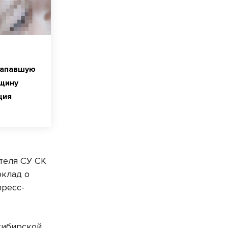
напавшую
щину
ция
ителя СУ СК
оклад о
пресс-
сибирской