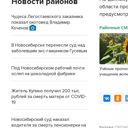
Новости районов
области пр
предусмотре
Чудеса Легостаевского заказника
показал охотовед Владимир
Районные С
Коченов
В Новосибирске перенесли суд над
заболевшим экс-гаишником Гусевым
Под Новосибирском рабочий почти
Учёные прогно
ослеп на шоколадной фабрике
учащение волн
Новосибирске
Житель Купино получил 200 тыс.
рублей за смерть матери от COVID-
19
Новосибирский суд наказал
водителя за смерть пенсионерки на
Раздел:
ПРОИ