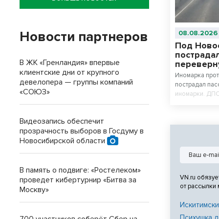
Новости партнеров
08.08.2026
Под Ново
пострадал
В ЖК «Гренландия» впервые
переверн
клиентские дни от крупного
Иномарка прот
девелопера — группы компаний
пострадал пас
«СОЮЗ»
иномарки. ДПС
Видеозапись обеспечит
прозрачность выборов в Госдуму в
Новосибирской области
В память о подвиге: «Ростелеком»
VN.ru обязуе
проведет кибертурнир «Битва за
от рассылки
Москву»
Искитимски
Психушка д