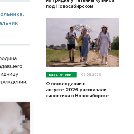
на грядке у Татьяны Купиной
под Новосибирском
ольника,
мальчик
родина
радавшего
бидчицу
развлечения
05.08.2026
чреждении.
О похолодании в
августе-2026 рассказали
синоптики в Новосибирске