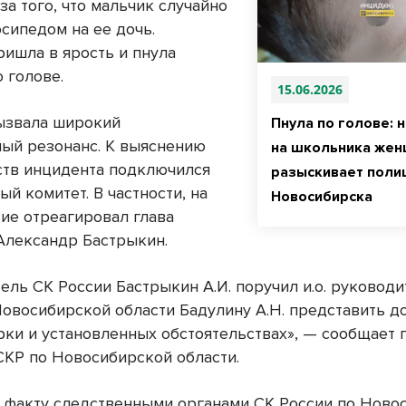
за того, что мальчик случайно
сипедом на ее дочь.
ишла в ярость и пнула
 голове.
15.06.2026
ызвала широкий
Пнула по голове: 
ый резонанс. К выяснению
на школьника жен
ств инцидента подключился
разыскивает поли
й комитет. В частности, на
Новосибирска
ие отреагировал глава
Александр Бастрыкин.
ель СК России Бастрыкин А.И. поручил и.о. руковод
Новосибирской области Бадулину А.Н. представить д
рки и установленных обстоятельствах», — сообщает 
СКР по Новосибирской области.
 факту следственными органами СК России по Ново