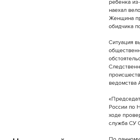
ребенка из-
наехал вело
Женщина пр
обидчика по
Ситуация в
общественн
обстоятель
Следственны
происшеств
ведомства 
«Председат
России по 
ходе прове
служба СУ 
По данному