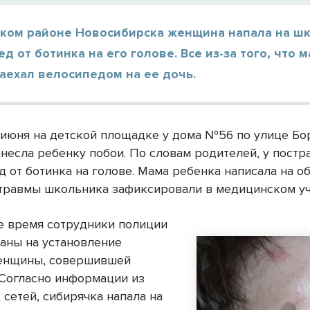
ском районе Новосибирска женщина напала на шк
ед от ботинка на его голове. Все из-за того, что 
аехал велосипедом на ее дочь.
 июня на детской площадке у дома №56 по улице Бо
несла ребенку побои. По словам родителей, у пост
д от ботинка на голове. Мама ребенка написала на о
 травмы школьника зафиксировали в медицинском у
е время сотрудники полиции
аны на установление
женщины, совершившей
 Согласно информации из
 сетей, сибирячка напала на