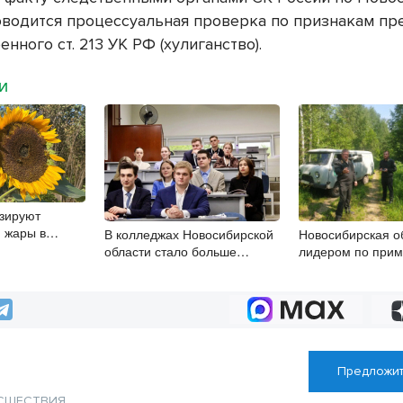
оводится процессуальная проверка по признакам пр
нного ст. 213 УК РФ (хулиганство).
МИ
зируют
 жары в
В колледжах Новосибирской
Новосибирская о
области стало больше
лидером по при
бюджетных мест
в природоохранн
Предложит
СШЕСТВИЯ