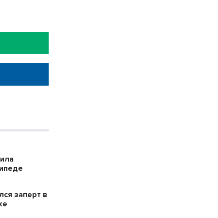
била
сипеде
лся заперт в
ке