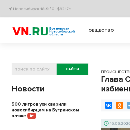
Новосибирск
18.9 °C
$82.17↑
Все новости
ОБЩЕСТВО
Новосибирской
области
НАЙТИ
ПРОИСШЕСТВ
Глава 
Новости
избиен
500 литров ухи сварили
новосибирцам на Бугринском
пляже
16.06.202