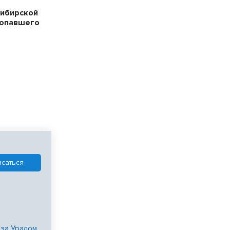
сибирской
ропавшего
 за Уралом