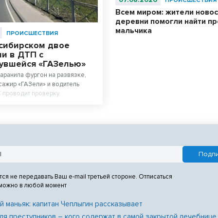
ПРОИСШЕСТВИЯ
Всем миром: жители ново
деревни помогли найти п
мальчика
ПРОИСШЕСТВИЯ
сибирском двое
и в ДТП с
увшейся «ГАЗелью»
аранила фургон на развязке,
сажир «ГАЗели» и водитель
 проводит проверку.
тся не передавать Ваш e-mail третьей стороне. Отписаться
 можно в любой момент
й маньяк: капитан Чеплыгин рассказывает
ля преступников – кого содержат в самой закрытой лечебнице