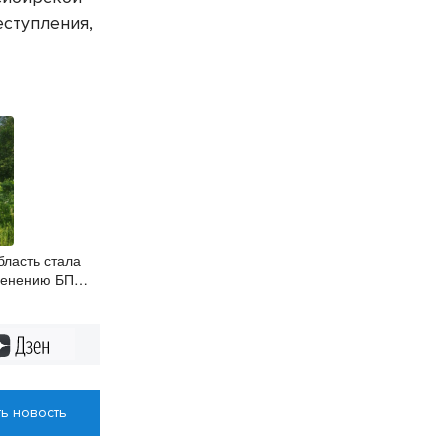
еступления,
бласть стала
менению БПЛА
ом контроле
Дзен
ь новость