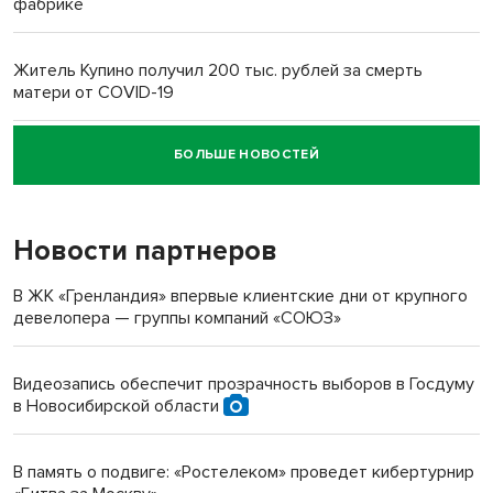
фабрике
Житель Купино получил 200 тыс. рублей за смерть
матери от COVID-19
БОЛЬШЕ НОВОСТЕЙ
Новосибирский суд наказал водителя за смерть
пенсионерки на вокзале
Новости партнеров
«Мы живём на пастбище!»: в новосибирском селе лошади
терроризируют жителей
В ЖК «Гренландия» впервые клиентские дни от крупного
девелопера — группы компаний «СОЮЗ»
Инвалид получил условный срок за избиение врачей
протезом под Новосибирском
Видеозапись обеспечит прозрачность выборов в Госдуму
в Новосибирской области
Новосибирский преподаватель с женой вошли в топ-16
многодетных в России
В память о подвиге: «Ростелеком» проведет кибертурнир