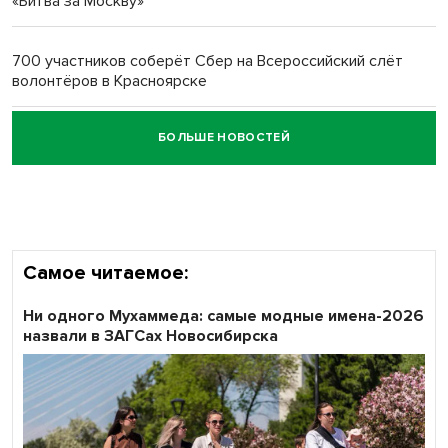
«Битва за Москву»
Обновлённое отделение ВТБ открылось в Искитиме
700 участников соберёт Сбер на Всероссийский слёт
волонтёров в Красноярске
БОЛЬШЕ НОВОСТЕЙ
Честный выбор: видеонаблюдение обеспечит
объективность результатов ЕДГ в Новосибирской
области
Самое читаемое:
Ни одного Мухаммеда: самые модные имена-2026
назвали в ЗАГСах Новосибирска