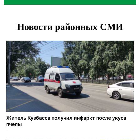
Новосибирцам назвали точное количество выходных
дней на праздники в 2027 году
Годовалый ребёнок оказался заперт в автомобиле в
Новосибирске
Всем миром: жители новосибирской деревни помогли
найти пропавшего мальчика
Новосибирцам объяснили новые правила сверхурочной
работы