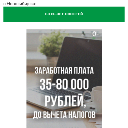
в Новосибирске
БОЛЬШЕ НОВОСТЕЙ
Транспортная прокуратура проверит S7 после инцидента
в аэропорту Норильска
500 литров ухи сварили новосибирцам на
Бугринском пляже
Под Новосибирском двое пострадали в ДТП с
перевернувшейся «ГАЗелью»
Легендарный хоккеист Тарасенко вернулся к брату в
Новосибирск