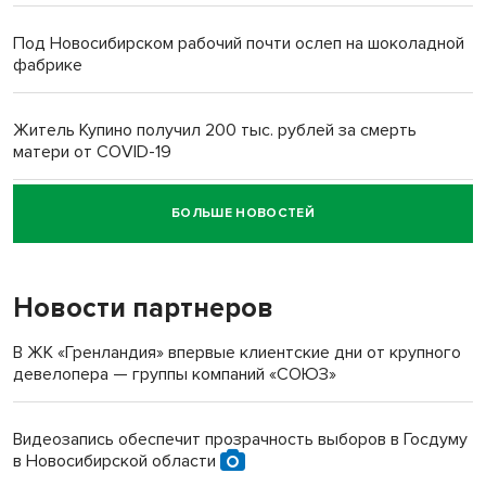
Под Новосибирском рабочий почти ослеп на шоколадной
фабрике
Житель Купино получил 200 тыс. рублей за смерть
матери от COVID-19
БОЛЬШЕ НОВОСТЕЙ
Новосибирский суд наказал водителя за смерть
пенсионерки на вокзале
Новости партнеров
«Мы живём на пастбище!»: в новосибирском селе лошади
терроризируют жителей
В ЖК «Гренландия» впервые клиентские дни от крупного
девелопера — группы компаний «СОЮЗ»
Инвалид получил условный срок за избиение врачей
протезом под Новосибирском
Видеозапись обеспечит прозрачность выборов в Госдуму
в Новосибирской области
Новосибирский преподаватель с женой вошли в топ-16