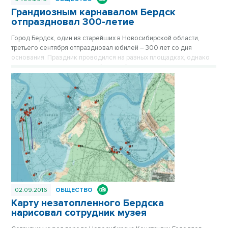
Грандиозным карнавалом Бердск
отпраздновал 300-летие
Город Бердск, один из старейших в Новосибирской области,
третьего сентября отпраздновал юбилей – 300 лет со дня
основания. Праздник проводился на разных площадках, однако
ключевым и самым ярким событием было карнавальное шествие
по одной из главных улиц города.
02.09.2016
ОБЩЕСТВО
Карту незатопленного Бердска
нарисовал сотрудник музея