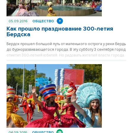
05.09.2016
ОБЩЕСТВО
Как прошло празднование 300-летия
Бердска
Бердск прошел большой путь от маленького острога у реки Бердь
до бурноразвивающегося города. В эту субботу 3 сентября город
отметил 300-летний юбилей. Но радовать жителей власти города
начали еще в пятницу: в центре города-спутника открыли новый
фонтан.
04.09.2016
ОБЩЕСТВО