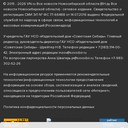
© 2015 - 2026 VN.ru Все новости Новосибирской области (ВН.ру Все
новости Новосибирской области) - сетевое издание. Свидетельство о
регистрации СМИ ЭЛ № ФС 77-66488 от 14.07.2016 выдано Федеральной
службой по надзору в сфере связи, информационных технологий и
массовых коммуникаций (Роскомнадзор)
Учредитель ГАУ НСО «Издательский дом «Советская Сибирь». Главный
редактор, руководитель-директор ГАУ НСО «Издательский дом
«Советская Сибирь» - Шрейтер Н.В. Телефон редакции
+ 7 (383) 314-00-
42
; Электронный адрес редакции
inzov@sovsibir.ru
По вопросам партнерства Анна Швагирь
pr@sovsibir.ru
Телефон
+7-983-
302-62-26
На информационном ресурсе применяются рекомендательные
технологии
(информационные технологии предоставления
информации на основе сбора, систематизации и анализа сведений,
относящихся к предпочтениям пользователей сети «Интернет»,
находящихся на территории Российской Федерации).
Политика конфиденциальности персональных данных