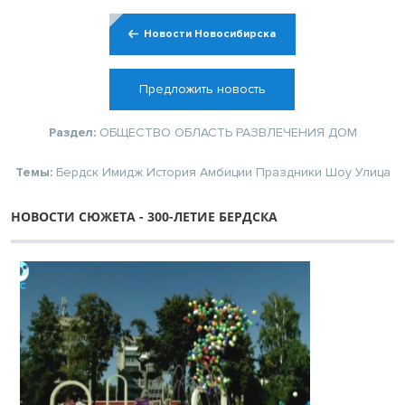
Новости Новосибирска
Предложить новость
Раздел:
ОБЩЕСТВО
ОБЛАСТЬ
РАЗВЛЕЧЕНИЯ
ДОМ
Темы:
Бердск
Имидж
История
Амбиции
Праздники
Шоу
Улица
НОВОСТИ СЮЖЕТА - 300-ЛЕТИЕ БЕРДСКА