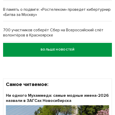
многодетных в России
В память о подвиге: «Ростелеком» проведет кибертурнир
«Битва за Москву»
Обновлённое отделение ВТБ открылось в Искитиме
700 участников соберёт Сбер на Всероссийский слёт
волонтёров в Красноярске
БОЛЬШЕ НОВОСТЕЙ
Честный выбор: видеонаблюдение обеспечит
объективность результатов ЕДГ в Новосибирской
области
Самое читаемое:
Ни одного Мухаммеда: самые модные имена-2026
назвали в ЗАГСах Новосибирска