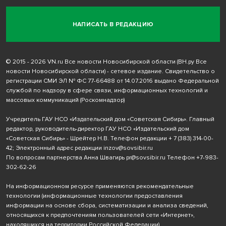
НАПИСАТЬ В РЕДАКЦИЮ
© 2015 - 2026 VN.ru Все новости Новосибирской области (ВН.ру Все
новости Новосибирской области) - сетевое издание. Свидетельство о
регистрации СМИ ЭЛ № ФС 77-66488 от 14.07.2016 выдано Федеральной
службой по надзору в сфере связи, информационных технологий и
массовых коммуникаций (Роскомнадзор)
Учредитель ГАУ НСО «Издательский дом «Советская Сибирь». Главный
редактор, руководитель-директор ГАУ НСО «Издательский дом
«Советская Сибирь» - Шрейтер Н.В. Телефон редакции
+ 7 (383) 314-00-
42
; Электронный адрес редакции
inzov@sovsibir.ru
По вопросам партнерства Анна Швагирь
pr@sovsibir.ru
Телефон
+7-983-
302-62-26
На информационном ресурсе применяются рекомендательные
технологии
(информационные технологии предоставления
информации на основе сбора, систематизации и анализа сведений,
относящихся к предпочтениям пользователей сети «Интернет»,
находящихся на территории Российской Федерации).