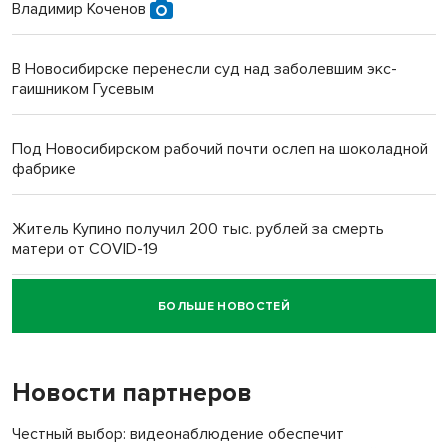
Владимир Коченов
В Новосибирске перенесли суд над заболевшим экс-
гаишником Гусевым
Под Новосибирском рабочий почти ослеп на шоколадной
фабрике
Житель Купино получил 200 тыс. рублей за смерть
матери от COVID-19
БОЛЬШЕ НОВОСТЕЙ
Новосибирский суд наказал водителя за смерть
пенсионерки на вокзале
Новости партнеров
«Мы живём на пастбище!»: в новосибирском селе лошади
терроризируют жителей
Честный выбор: видеонаблюдение обеспечит