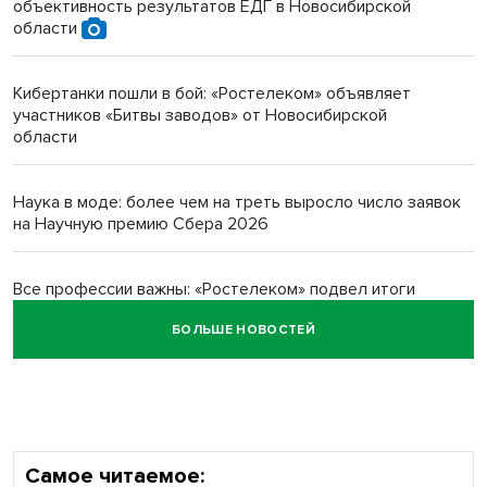
объективность результатов ЕДГ в Новосибирской
Инвалид получил условный срок за избиение врачей
области
протезом под Новосибирском
Кибертанки пошли в бой: «Ростелеком» объявляет
Новосибирский преподаватель с женой вошли в топ-16
участников «Битвы заводов» от Новосибирской
многодетных в России
области
Обновлённое отделение ВТБ открылось в Искитиме
Наука в моде: более чем на треть выросло число заявок
на Научную премию Сбера 2026
Все профессии важны: «Ростелеком» подвел итоги
всероссийского флешмоба #явлияю
БОЛЬШЕ НОВОСТЕЙ
Сибирские пенсионеры говорят «спасибо» интернету
Самое читаемое: