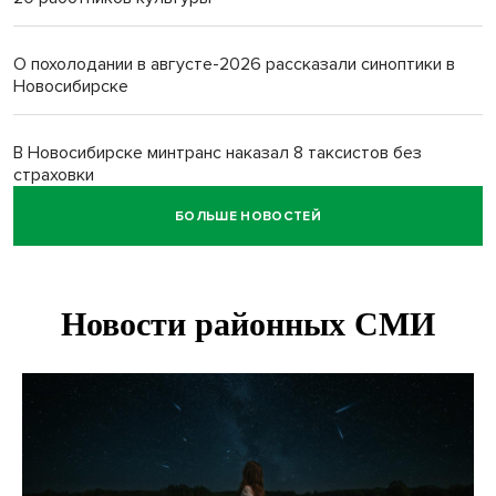
О похолодании в августе-2026 рассказали синоптики в
Новосибирске
В Новосибирске минтранс наказал 8 таксистов без
страховки
БОЛЬШЕ НОВОСТЕЙ
Андрей Травников поблагодарил новосибирских
строителей за вклад в развитие региона
Новосибирский метрополитен начал ремонт входа на
«Красном проспекте»
Полтонны киви для пациентов закупит больница в
Новосибирске