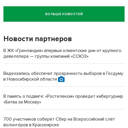
БОЛЬШЕ НОВОСТЕЙ
Новосибирский суд наказал водителя за смерть
пенсионерки на вокзале
Новости партнеров
«Мы живём на пастбище!»: в новосибирском селе лошади
терроризируют жителей
В ЖК «Гренландия» впервые клиентские дни от крупного
девелопера — группы компаний «СОЮЗ»
Инвалид получил условный срок за избиение врачей
протезом под Новосибирском
Видеозапись обеспечит прозрачность выборов в Госдуму
в Новосибирской области
Новосибирский преподаватель с женой вошли в топ-16
многодетных в России
В память о подвиге: «Ростелеком» проведет кибертурнир
«Битва за Москву»
Обновлённое отделение ВТБ открылось в Искитиме
700 участников соберёт Сбер на Всероссийский слёт
волонтёров в Красноярске