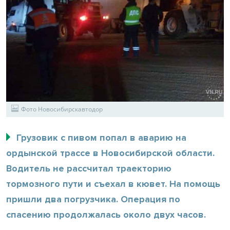
Фото Новосибирскавтодор
Грузовик с пивом попал в аварию на
ордынской трассе в Новосибирской области.
Водитель не рассчитал траекторию
тормозного пути и съехал в кювет. На помощь
пришли два погрузчика. Операция по
спасению продолжалась около двух часов.