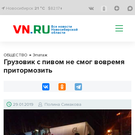
Новосибирск
21 °C
$82.17↑
Все новости
Новосибирской
области
ОБЩЕСТВО
→
Эпатаж
Грузовик с пивом не смог вовремя
притормозить
29.01.2019
Полина Симакова