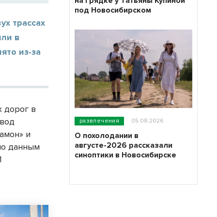
на грядке у Татьяны Купиной
под Новосибирском
ух трассах
или в
ято из-за
х дорог в
 вод
развлечения
05.08.2026
амон» и
О похолодании в
августе-2026 рассказали
 по данным
синоптики в Новосибирске
1