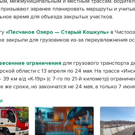
ым, межмуниципальным и местным трассам. Водите
 призывают заранее планировать маршруты и учиты
ьное время для объезда закрытых участков.
гу
«Песчаное Озеро — Старый Кошкуль»
в Чистоо
же закрыли для грузовиков из-за переувлажнения о
весенние ограничения
для грузового транспорта д
ской области с 13 апреля по 24 мая. На трассе «Инс
39 км а/д «К-19р» (с 7-го по 21-й километр) ограниче
те же сроки, но закончатся не 24 мая, а только 7 июн
МИ