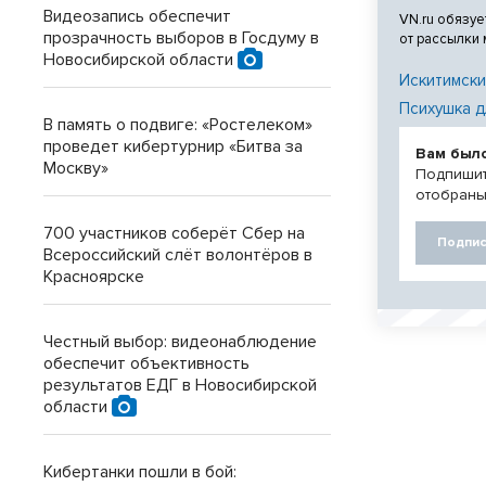
Видеозапись обеспечит
VN.ru обязуе
прозрачность выборов в Госдуму в
от рассылки
Новосибирской области
Искитимски
Психушка д
В память о подвиге: «Ростелеком»
проведет кибертурнир «Битва за
Вам был
Москву»
Подпишит
отобраны
700 участников соберёт Сбер на
Подпис
Всероссийский слёт волонтёров в
Красноярске
Честный выбор: видеонаблюдение
обеспечит объективность
результатов ЕДГ в Новосибирской
области
Кибертанки пошли в бой: