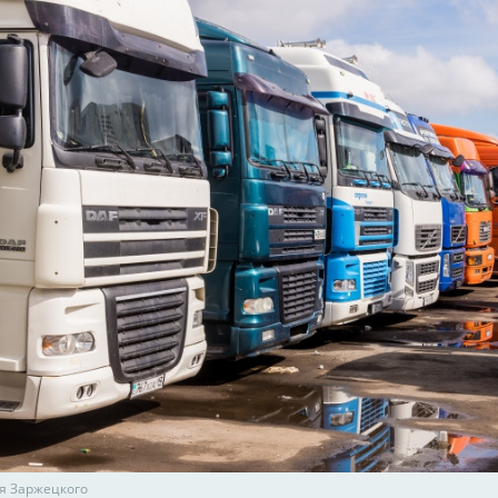
я Заржецкого