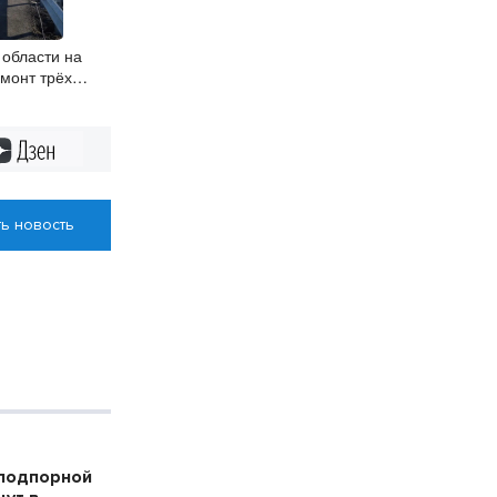
 области на
монт трёх
Дзен
ь новость
 подпорной