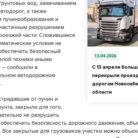
грунтовых вод, замачиванием
втодорог, а также
 пучинообразования и
 частичным разрушением
роезжей части. Сложившиеся
иматические условия не
обеспечить безопасный
13.04.2026
елой техники иными
, – сообщили в
С 13 апреля боль
альном автодорожном
перекрыли проезд
.
дорогам Новосиби
области
страдавшие от пучин и
унта, закрыли для того,
чательно не разрушить
 обеспечить безопасность дорожного движения, объ
. Все закрытые для грузовиков участки можно объех