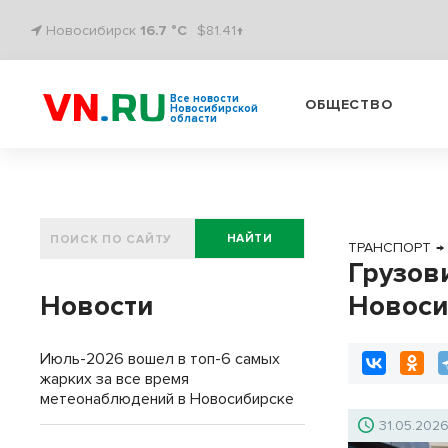
Новосибирск
16.7 °C
$81.41↑
Все новости
ОБЩЕСТВО
Новосибирской
области
НАЙТИ
ТРАНСПОРТ
→
Грузов
Новости
Новоси
Июль-2026 вошел в топ-6 самых
жарких за все время
метеонаблюдений в Новосибирске
31.05.202