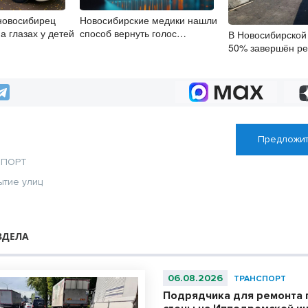
новосибирец
Новосибирские медики нашли
а глазах у детей
способ вернуть голос
В Новосибирской
при параличе гортани
50% завершён ре
мостов
Предложит
СПОРТ
ытие улиц
ЗДЕЛА
06.08.2026
ТРАНСПОРТ
Подрядчика для ремонта