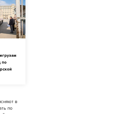
шегрузам
 по
рской
ясняют в
ать по