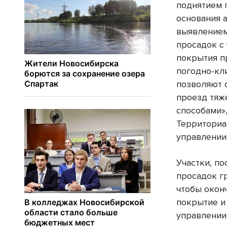
поднятием 
основания а
выявлением
просадок с
покрытия п
погодно-кл
позволяют 
проезд тяж
способами»
Территори
управлении
Участки, по
просадок гр
чтобы окон
покрытие и
управлении