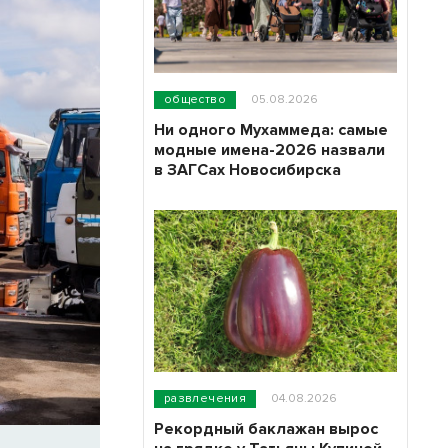
общество
05.08.2026
Ни одного Мухаммеда: самые
модные имена-2026 назвали
в ЗАГСах Новосибирска
развлечения
04.08.2026
Рекордный баклажан вырос