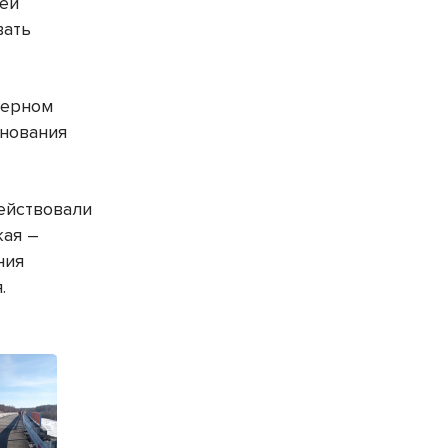
лей
вать
зерном
снования
ействовали
кая –
ния
я.