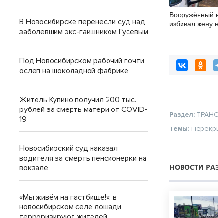
Вооружённый 
В Новосибирске перенесли суд над
избивал жену н
заболевшим экс-гаишником Гусевым
Под Новосибирском рабочий почти
ослеп на шоколадной фабрике
Житель Купино получил 200 тыс.
рублей за смерть матери от COVID-
Раздел:
ТРАН
19
Темы:
Перекр
Новосибирский суд наказал
водителя за смерть пенсионерки на
НОВОСТИ РА
вокзале
«Мы живём на пастбище!»: в
новосибирском селе лошади
терроризируют жителей