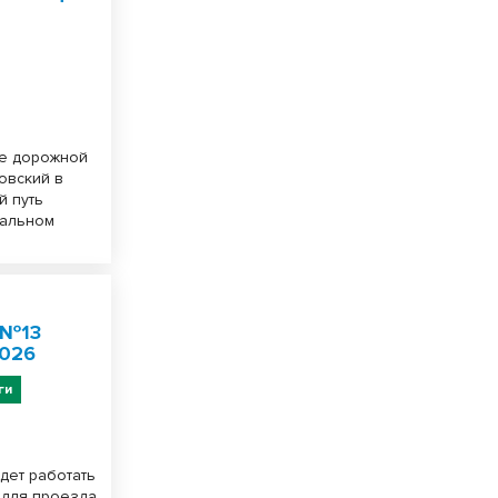
ие дорожной
овский в
й путь
иальном
 №13
2026
ги
удет работать
 для проезда