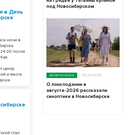
на грядке у Татьяны Купиной
под Новосибирском
я в День
ирске
аса ночи в
бирска.
 24.00 после
 Как
т центр
ой и места
развлечения
05.08.2026
рска.
О похолодании в
августе-2026 рассказали
синоптики в Новосибирске
осибирске
ской стал