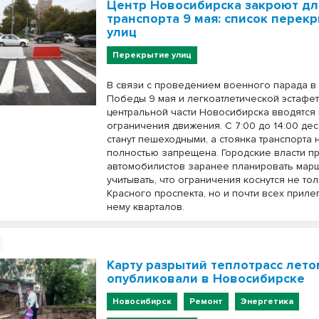
Центр Новосибирска закроют дл
транспорта 9 мая: список перек
улиц
Перекрытие улиц
В связи с проведением военного парада в
Победы 9 мая и легкоатлетической эстафе
центральной части Новосибирска вводятся
ограничения движения. С 7:00 до 14:00 дес
станут пешеходными, а стоянка транспорта 
полностью запрещена. Городские власти п
автомобилистов заранее планировать мар
учитывать, что ограничения коснутся не то
Красного проспекта, но и почти всех прил
нему кварталов.
Карту разрытий теплотрасс лет
опубликовали в Новосибирске
Новосибирск
Ремонт
Энергетика