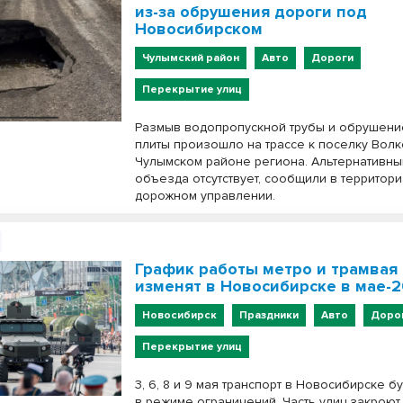
из-за обрушения дороги под
Новосибирском
Чулымский район
Авто
Дороги
Перекрытие улиц
Размыв водопропускной трубы и обрушен
плиты произошло на трассе к поселку Волк
Чулымском районе региона. Альтернативны
объезда отсутствует, сообщили в территор
дорожном управлении.
График работы метро и трамвая
изменят в Новосибирске в мае-
Новосибирск
Праздники
Авто
Доро
Перекрытие улиц
3, 6, 8 и 9 мая транспорт в Новосибирске б
в режиме ограничений. Часть улиц закроют