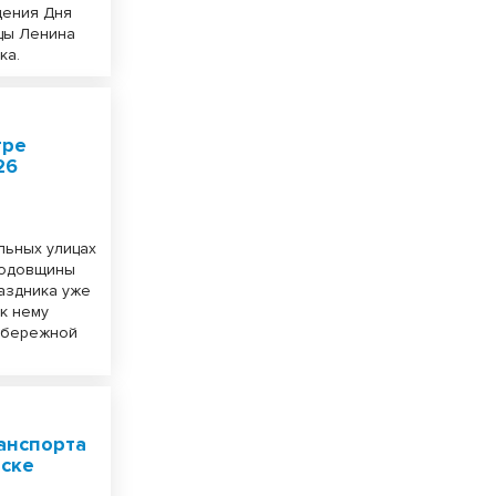
дения Дня
ицы Ленина
ка.
тре
26
льных улицах
годовщины
раздника уже
к нему
набережной
анспорта
рске