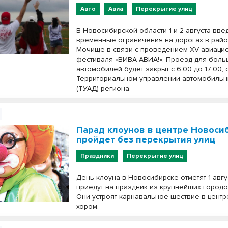
Авто
Авиа
Перекрытие улиц
В Новосибирской области 1 и 2 августа вве
временные ограничения на дорогах в райо
Мочище в связи с проведением XV авиаци
фестиваля «ВИВА АВИА!». Проезд для боль
автомобилей будет закрыт с 6:00 до 17:00,
Территориальном управлении автомобильн
(ТУАД) региона.
Парад клоунов в центре Новоси
пройдет без перекрытия улиц
Праздники
Перекрытие улиц
День клоуна в Новосибирске отметят 1 авгус
приедут на праздник из крупнейших городо
Они устроят карнавальное шествие в центр
хором.