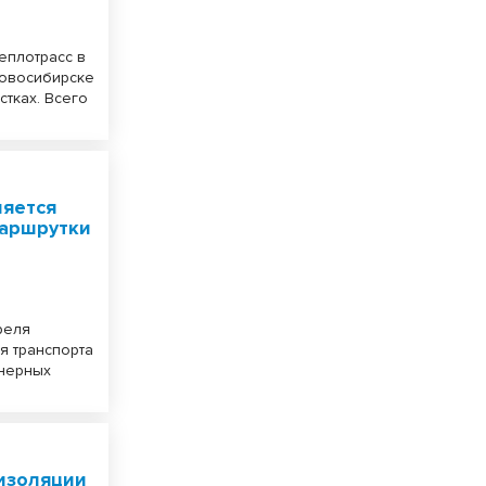
еплотрасс в
 Новосибирске
стках. Всего
няется
маршрутки
реля
я транспорта
енерных
 изоляции