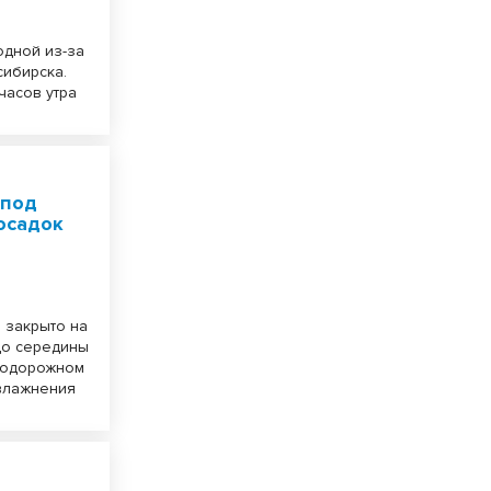
одной из-за
сибирска.
часов утра
 под
осадок
 закрыто на
до середины
втодорожном
увлажнения