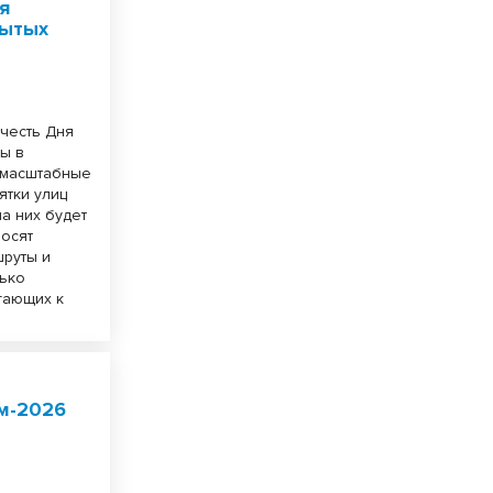
я
рытых
 честь Дня
ты в
 масштабные
ятки улиц
на них будет
росят
шруты и
лько
егающих к
ом-2026