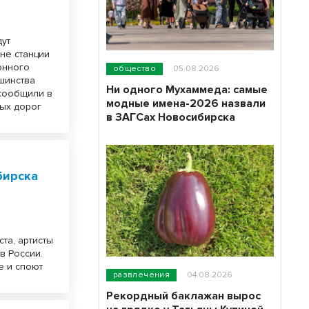
дут
не станции
онного
общество
05.08.2026
шинства
Ни одного Мухаммеда: самые
 сообщили в
модные имена-2026 назвали
ых дорог
в ЗАГСах Новосибирска
бирска
та, артисты
в России.
е и споют
развлечения
04.08.2026
Рекордный баклажан вырос