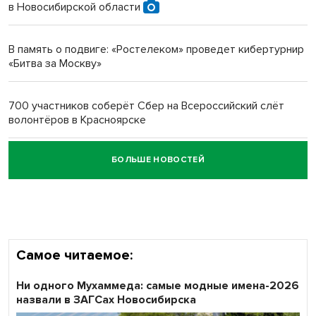
в Новосибирской области
Новосибирский преподаватель с женой вошли в топ-16
многодетных в России
В память о подвиге: «Ростелеком» проведет кибертурнир
«Битва за Москву»
Обновлённое отделение ВТБ открылось в Искитиме
700 участников соберёт Сбер на Всероссийский слёт
волонтёров в Красноярске
БОЛЬШЕ НОВОСТЕЙ
Честный выбор: видеонаблюдение обеспечит
объективность результатов ЕДГ в Новосибирской
области
Самое читаемое:
Ни одного Мухаммеда: самые модные имена-2026
назвали в ЗАГСах Новосибирска