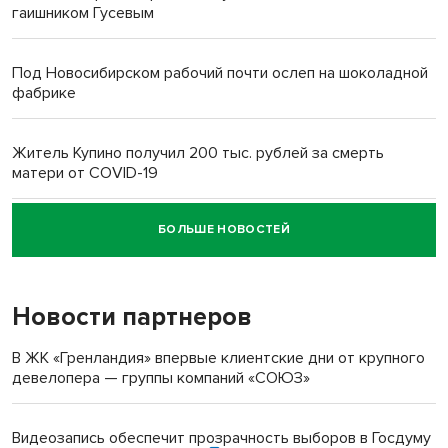
гаишником Гусевым
Под Новосибирском рабочий почти ослеп на шоколадной
фабрике
Житель Купино получил 200 тыс. рублей за смерть
матери от COVID-19
БОЛЬШЕ НОВОСТЕЙ
Новосибирский суд наказал водителя за смерть
пенсионерки на вокзале
Новости партнеров
«Мы живём на пастбище!»: в новосибирском селе лошади
терроризируют жителей
В ЖК «Гренландия» впервые клиентские дни от крупного
девелопера — группы компаний «СОЮЗ»
Инвалид получил условный срок за избиение врачей
протезом под Новосибирском
Видеозапись обеспечит прозрачность выборов в Госдуму