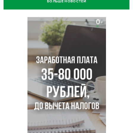
БОЛЬШЕ НОВОСТЕЙ
В Новосибирске минздрав объявил бесплатную
диспансеризацию для 65-летних
В Новосибирске врачи прооперировали 25 тысяч
пациентов с катарактой
Знаменитый орангутан Бату отметил юбилей в
новосибирском зоопарке
Новосибирские хирурги спасли сердце восьмиклассницы
с донорским клапаном