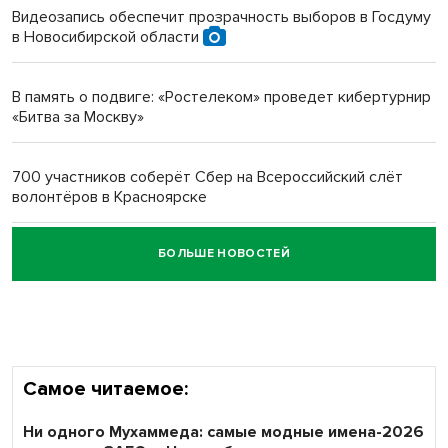
Видеозапись обеспечит прозрачность выборов в Госдуму
в Новосибирской области
Новосибирский преподаватель с женой вошли в топ-16
многодетных в России
В память о подвиге: «Ростелеком» проведет кибертурнир
«Битва за Москву»
Обновлённое отделение ВТБ открылось в Искитиме
700 участников соберёт Сбер на Всероссийский слёт
волонтёров в Красноярске
БОЛЬШЕ НОВОСТЕЙ
Честный выбор: видеонаблюдение обеспечит
объективность результатов ЕДГ в Новосибирской
области
Самое читаемое:
Ни одного Мухаммеда: самые модные имена-2026