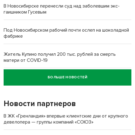
В Новосибирске перенесли суд над заболевшим экс-
гаишником Гусевым
Под Новосибирском рабочий почти ослеп на шоколадной
фабрике
Житель Купино получил 200 тыс. рублей за смерть
матери от COVID-19
БОЛЬШЕ НОВОСТЕЙ
Новосибирский суд наказал водителя за смерть
пенсионерки на вокзале
Новости партнеров
«Мы живём на пастбище!»: в новосибирском селе лошади
терроризируют жителей
В ЖК «Гренландия» впервые клиентские дни от крупного
девелопера — группы компаний «СОЮЗ»
Инвалид получил условный срок за избиение врачей
протезом под Новосибирском