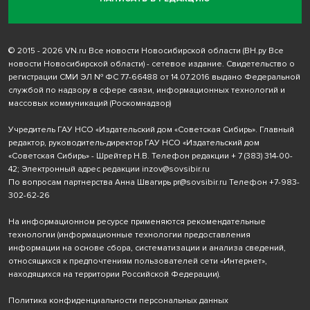
© 2015 - 2026 VN.ru Все новости Новосибирской области (ВН.ру Все
новости Новосибирской области) - сетевое издание. Свидетельство о
регистрации СМИ ЭЛ № ФС 77-66488 от 14.07.2016 выдано Федеральной
службой по надзору в сфере связи, информационных технологий и
массовых коммуникаций (Роскомнадзор)
Учредитель ГАУ НСО «Издательский дом «Советская Сибирь». Главный
редактор, руководитель-директор ГАУ НСО «Издательский дом
«Советская Сибирь» - Шрейтер Н.В. Телефон редакции
+ 7 (383) 314-00-
42
; Электронный адрес редакции
inzov@sovsibir.ru
По вопросам партнерства Анна Швагирь
pr@sovsibir.ru
Телефон
+7-983-
302-62-26
На информационном ресурсе применяются рекомендательные
технологии
(информационные технологии предоставления
информации на основе сбора, систематизации и анализа сведений,
относящихся к предпочтениям пользователей сети «Интернет»,
находящихся на территории Российской Федерации).
Политика конфиденциальности персональных данных