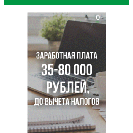
Остановку электричек о.п. Радуга Сибири начали строить
в Новосибирске
Транспортная прокуратура проверит S7 после инцидента
в аэропорту Норильска
500 литров ухи сварили новосибирцам на
Бугринском пляже
Под Новосибирском двое пострадали в ДТП с
перевернувшейся «ГАЗелью»