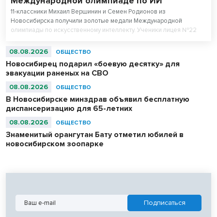
Международной олимпиаде по ИИ
11-классники Михаил Вершинин и Семен Родионов из
Новосибирска получили золотые медали Международной
олимпиады по искусственному интеллекту. Ученики лицея №22
«Надежда Сибири» в составе российской сборной стали
абсолютными чемпионами соревнований.
08.08.2026
ОБЩЕСТВО
Новосибирец подарил «боевую десятку» для
эвакуации раненых на СВО
08.08.2026
ОБЩЕСТВО
В Новосибирске минздрав объявил бесплатную
диспансеризацию для 65-летних
08.08.2026
ОБЩЕСТВО
Знаменитый орангутан Бату отметил юбилей в
новосибирском зоопарке