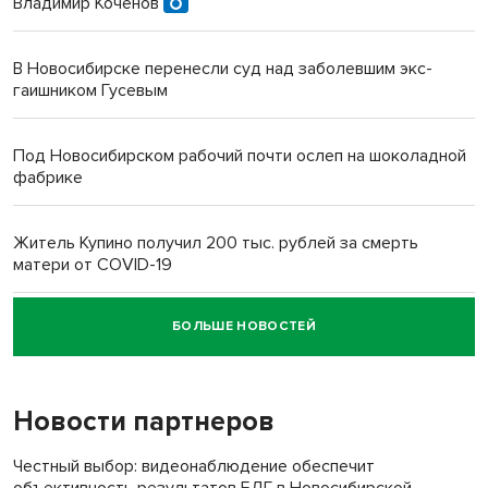
Владимир Коченов
В Новосибирске перенесли суд над заболевшим экс-
гаишником Гусевым
Под Новосибирском рабочий почти ослеп на шоколадной
фабрике
Житель Купино получил 200 тыс. рублей за смерть
матери от COVID-19
БОЛЬШЕ НОВОСТЕЙ
Новосибирский суд наказал водителя за смерть
пенсионерки на вокзале
Новости партнеров
«Мы живём на пастбище!»: в новосибирском селе лошади
терроризируют жителей
Честный выбор: видеонаблюдение обеспечит
объективность результатов ЕДГ в Новосибирской