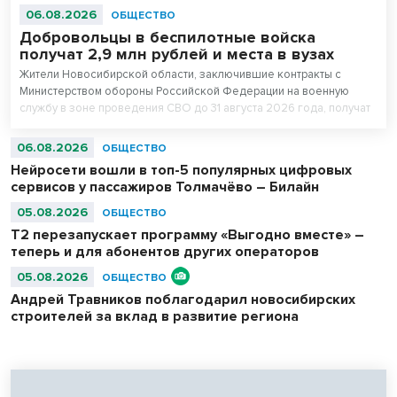
06.08.2026
ОБЩЕСТВО
Добровольцы в беспилотные войска
получат 2,9 млн рублей и места в вузах
Жители Новосибирской области, заключившие контракты с
Министерством обороны Российской Федерации на военную
службу в зоне проведения СВО до 31 августа 2026 года, получат
повышенные единовременные выплаты. Для всесторонней
поддержки бойцов и ветеранов в регионе создана действенная
06.08.2026
ОБЩЕСТВО
система мер. Так, добровольцы в беспилотные войска, желающие
Нейросети вошли в топ-5 популярных цифровых
поступить в колледжи и вузы, но набравшим ниже проходных
сервисов у пассажиров Толмачёво – Билайн
баллов, получают право на приоритетное зачисление в вузы и
колледжи на безвозмездной основе.
05.08.2026
ОБЩЕСТВО
Т2 перезапускает программу «Выгодно вместе» –
теперь и для абонентов других операторов
05.08.2026
ОБЩЕСТВО
Андрей Травников поблагодарил новосибирских
строителей за вклад в развитие региона