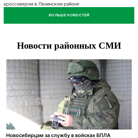
кроссовером в Ленинском районе
БОЛЬШЕ НОВОСТЕЙ
Белый гриб размером с футбольный мяч нашли под
Новосибирском
Спортсмены Новосибирска сдали почти 15 литров крови
перед Днем физкультурника
Фейковые письма о защите от БПЛА рассылают
предприятиям Новосибирска
Миллион за переезд: в сёла Новосибирской области едут
20 работников культуры