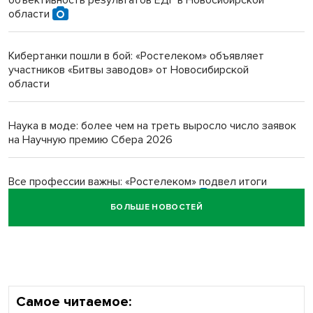
Инвалид получил условный срок за избиение врачей
области
протезом под Новосибирском
Кибертанки пошли в бой: «Ростелеком» объявляет
Новосибирский преподаватель с женой вошли в топ-16
участников «Битвы заводов» от Новосибирской
многодетных в России
области
Обновлённое отделение ВТБ открылось в Искитиме
Наука в моде: более чем на треть выросло число заявок
на Научную премию Сбера 2026
Все профессии важны: «Ростелеком» подвел итоги
всероссийского флешмоба #явлияю
БОЛЬШЕ НОВОСТЕЙ
Сибирские пенсионеры говорят «спасибо» интернету
Самое читаемое: