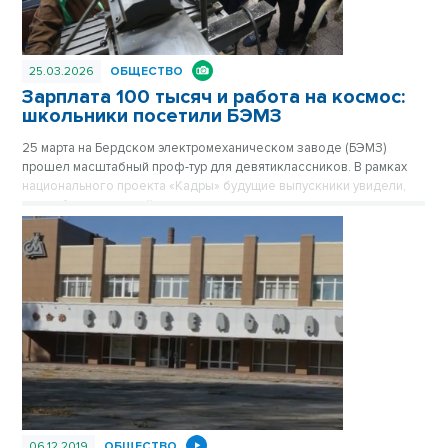
25.03.2026
ОБЩЕСТВО
Зарплата 100 тысяч и работа на космос:
школьники посетили БЭМЗ
25 марта на Бердском электромеханическом заводе (БЭМЗ)
прошел масштабный проф-тур для девятиклассников. В рамках
национального проекта «Кадры» будущие выпускники увидели,
как работает крупнейшее машиностроительное предприятие
региона, обеспечивающее в том числе российскую космонавтику
высокоточными приборами уже 67 лет.
06.12.2019
ОБЩЕСТВО