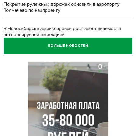
Покрытие рулежных дорожек обновили в аэропорту
Толмачево по нацпроекту
В Новосибирске зафиксирован рост заболеваемости
энтеровирусной инфекцией
БОЛЬШЕ НОВОСТЕЙ
В Новосибирске осудили внука за продажу дедова ружья
псевдо-мигранту
В Новосибирске по КРТ сдали первую очередь
миниполиса «Фора»
О пустырях в центре Новосибирска из-за лимита
площади КРТ предупредили эксперты
Начался настоящий сезон: новосибирцы ведрами
собирают белый гриб