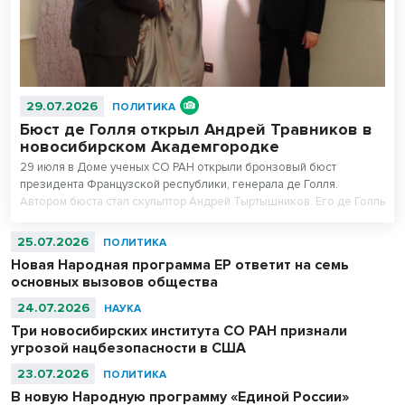
29.07.2026
ПОЛИТИКА
Бюст де Голля открыл Андрей Травников в
новосибирском Академгородке
29 июля в Доме ученых СО РАН открыли бронзовый бюст
президента Французской республики, генерала де Голля.
Автором бюста стал скульптор Андрей Тыртышников. Его де Голль
в военной фуражке уже есть в Музее армии в Париже, в
Центральном музее Великой Отечественной войны в Москве и
25.07.2026
ПОЛИТИКА
музее-панораме «Сталинградская битва» в Волгограде.
Новая Народная программа ЕР ответит на семь
основных вызовов общества
24.07.2026
НАУКА
Три новосибирских института СО РАН признали
угрозой нацбезопасности в США
23.07.2026
ПОЛИТИКА
В новую Народную программу «Единой России»