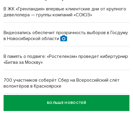
терроризируют жителей
В ЖК «Гренландия» впервые клиентские дни от крупного
девелопера — группы компаний «СОЮЗ»
Инвалид получил условный срок за избиение врачей
протезом под Новосибирском
Видеозапись обеспечит прозрачность выборов в Госдуму
в Новосибирской области
Новосибирский преподаватель с женой вошли в топ-16
многодетных в России
В память о подвиге: «Ростелеком» проведет кибертурнир
«Битва за Москву»
Обновлённое отделение ВТБ открылось в Искитиме
700 участников соберёт Сбер на Всероссийский слёт
волонтёров в Красноярске
БОЛЬШЕ НОВОСТЕЙ
Честный выбор: видеонаблюдение обеспечит
объективность результатов ЕДГ в Новосибирской
области