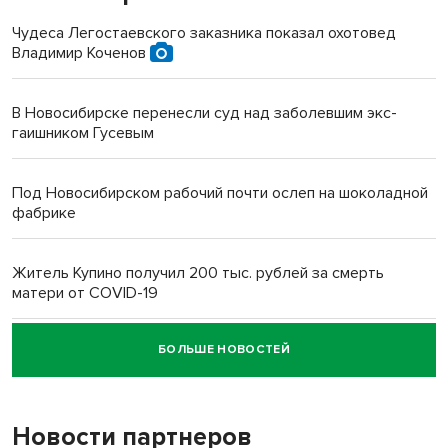
Чудеса Легостаевского заказника показал охотовед
Владимир Коченов
В Новосибирске перенесли суд над заболевшим экс-
гаишником Гусевым
Под Новосибирском рабочий почти ослеп на шоколадной
фабрике
Житель Купино получил 200 тыс. рублей за смерть
матери от COVID-19
БОЛЬШЕ НОВОСТЕЙ
Новосибирский суд наказал водителя за смерть
пенсионерки на вокзале
Новости партнеров
«Мы живём на пастбище!»: в новосибирском селе лошади