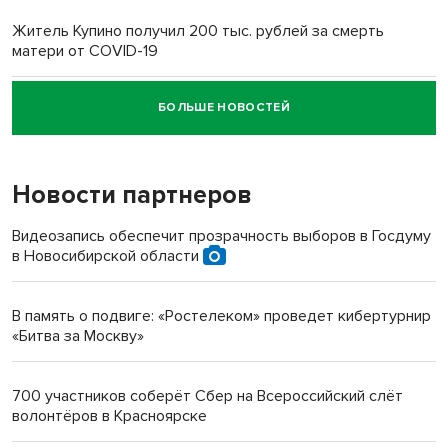
Житель Купино получил 200 тыс. рублей за смерть
матери от COVID-19
БОЛЬШЕ НОВОСТЕЙ
Новосибирский суд наказал водителя за смерть
пенсионерки на вокзале
Новости партнеров
«Мы живём на пастбище!»: в новосибирском селе лошади
терроризируют жителей
Видеозапись обеспечит прозрачность выборов в Госдуму
в Новосибирской области
Инвалид получил условный срок за избиение врачей
протезом под Новосибирском
В память о подвиге: «Ростелеком» проведет кибертурнир
«Битва за Москву»
Новосибирский преподаватель с женой вошли в топ-16
многодетных в России
700 участников соберёт Сбер на Всероссийский слёт
волонтёров в Красноярске
Обновлённое отделение ВТБ открылось в Искитиме