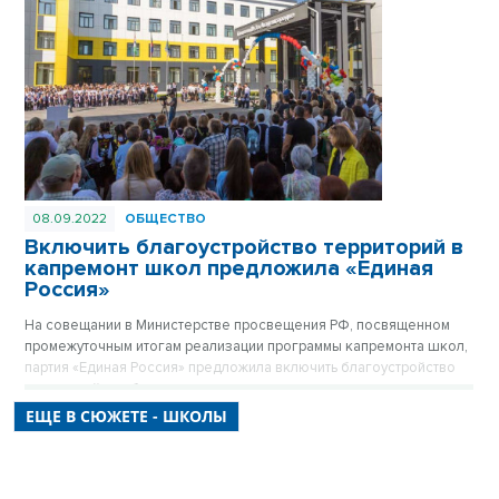
08.09.2022
ОБЩЕСТВО
Включить благоустройство территорий в
капремонт школ предложила «Единая
Россия»
На совещании в Министерстве просвещения РФ, посвященном
промежуточным итогам реализации программы капремонта школ,
партия «Единая Россия» предложила включить благоустройство
территорий в работы по капитальному ремонту школ, а также
создать реестр недобросовестных подрядчиков, которые
ЕЩЕ В СЮЖЕТЕ - ШКОЛЫ
срывают сроки проведения работ.