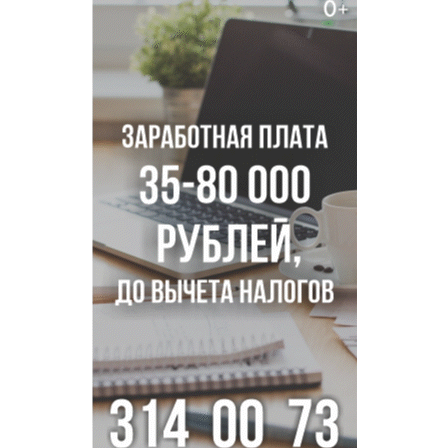
В Новосибирске курьер на велосипеде сломал ребенку
ключицу
Условный срок получил бердский подросток за
мошенничество на 3,5 миллиона
Под Новосибирском рыбак случайно поймал осетра за
полмиллиона рублей