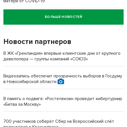
матери от COVID-19
БОЛЬШЕ НОВОСТЕЙ
Новосибирский суд наказал водителя за смерть
пенсионерки на вокзале
Новости партнеров
«Мы живём на пастбище!»: в новосибирском селе лошади
терроризируют жителей
В ЖК «Гренландия» впервые клиентские дни от крупного
девелопера — группы компаний «СОЮЗ»
Инвалид получил условный срок за избиение врачей
протезом под Новосибирском
Видеозапись обеспечит прозрачность выборов в Госдуму
в Новосибирской области
Новосибирский преподаватель с женой вошли в топ-16
многодетных в России
В память о подвиге: «Ростелеком» проведет кибертурнир
«Битва за Москву»
Обновлённое отделение ВТБ открылось в Искитиме
700 участников соберёт Сбер на Всероссийский слёт
волонтёров в Красноярске