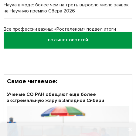
Обновлённое отделение ВТБ открылось в Искитиме
Наука в моде: более чем на треть выросло число заявок
на Научную премию Сбера 2026
Все профессии важны: «Ростелеком» подвел итоги
всероссийского флешмоба #явлияю
БОЛЬШЕ НОВОСТЕЙ
Сибирские пенсионеры говорят «спасибо» интернету
Самое читаемое:
Ученые СО РАН обещают еще более
экстремальную жару в Западной Сибири