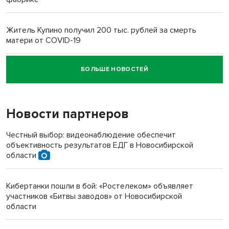
Житель Купино получил 200 тыс. рублей за смерть
матери от COVID-19
БОЛЬШЕ НОВОСТЕЙ
Новосибирский суд наказал водителя за смерть
пенсионерки на вокзале
Новости партнеров
«Мы живём на пастбище!»: в новосибирском селе лошади
терроризируют жителей
Честный выбор: видеонаблюдение обеспечит
объективность результатов ЕДГ в Новосибирской
Инвалид получил условный срок за избиение врачей
области
протезом под Новосибирском
Кибертанки пошли в бой: «Ростелеком» объявляет
Новосибирский преподаватель с женой вошли в топ-16
участников «Битвы заводов» от Новосибирской
многодетных в России
области