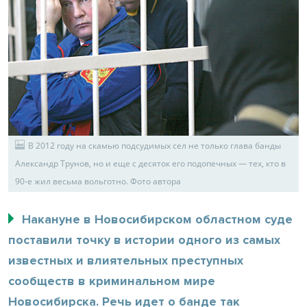
В 2012 году на скамью подсудимых сел не только глава банды
Александр Трунов, но и еще с десяток его подопечных — тех, кто в
90-е жил весьма вольготно. Фото автора
Накануне в Новосибирском областном суде
поставили точку в истории одного из самых
известных и влиятельных преступных
сообществ в криминальном мире
Новосибирска. Речь идет о банде так