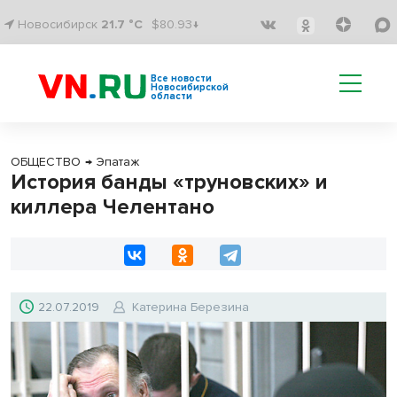
Новосибирск
21.7 °C
$80.93↓
Все новости
Новосибирской
области
ОБЩЕСТВО
→
Эпатаж
История банды «труновских» и
киллера Челентано
22.07.2019
Катерина Березина