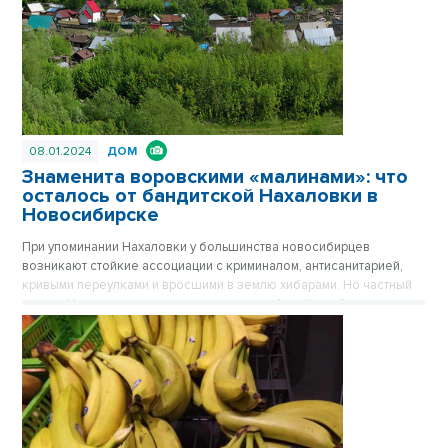
зашумела пестрая барахолка на площади Маркса. Публикуется
повторно в цикле «Лучшие материалы VN.RU за 2023 год».
08.01.2024
ДОМ
Знаменита воровскими «малинами»: что
осталось от бандитской Нахаловки в
Новосибирске
При упоминании Нахаловки у большинства новосибирцев
возникают стойкие ассоциации с криминалом, антисанитарией,
кривыми переулками и вросшими в землю хибарами. Но частный
сектор Нахаловки, где сильны правила рабочей слободки, уже не
тот, что прежде. Дома здесь примерили одежду из сайдинга, есть
водопровод, проводится газ. Здесь даже родился самый
легендарный герой Новосибирска, но инвесторы все еще
обходят стороной близкую к Оби территорию. Публикуется
повторно в цикле «Лучшие материалы VN.RU за 2023 год».