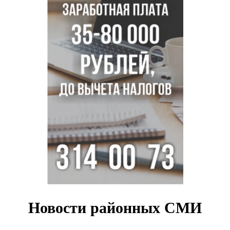
Условный срок получил бердский подросток за
мошенничество на 3,5 миллиона
Под Новосибирском рыбак случайно поймал осетра за
полмиллиона рублей