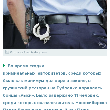
Фото с сайта pixabay.com
Во время сходки
криминальных авторитетов, среди которых
было как минимум два вора в законе, в
грузинский ресторан на Рублевке ворвались
бойцы «Рыси». Было задержано 11 человек,
среди которых оказался житель Новосибирска
Павел Брусенцев, известный как Паша