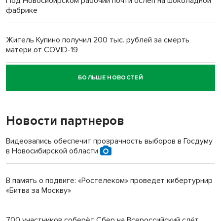
Под Новосибирском рабочий почти ослеп на шоколадной
фабрике
Житель Купино получил 200 тыс. рублей за смерть
матери от COVID-19
БОЛЬШЕ НОВОСТЕЙ
Новосибирский суд наказал водителя за смерть
пенсионерки на вокзале
Новости партнеров
«Мы живём на пастбище!»: в новосибирском селе лошади
терроризируют жителей
Видеозапись обеспечит прозрачность выборов в Госдуму
в Новосибирской области
Инвалид получил условный срок за избиение врачей
протезом под Новосибирском
В память о подвиге: «Ростелеком» проведет кибертурнир
«Битва за Москву»
Новосибирский преподаватель с женой вошли в топ-16
многодетных в России
700 участников соберёт Сбер на Всероссийский слёт