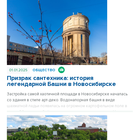
01.01.2025
ОБЩЕСТВО
Призрак сантехника: история
легендарной Башни в Новосибирске
Застройка самой хаотичной площади в Новосибирске началась
со здания в стиле арт-деко. Водонапорная башня в виде
шахматной ладьи появилась на огромном картофельном поле в
конце 30-х годов. Сейчас стильное здание на площади Маркса
спрятано за хрущевками, его хорошо видно только с высоких
точек обзора. Впрочем, с окружением Башне никогда не везло.
Сначала вокруг была картошка, которую сажали жители
окрестных деревень, затем возникли пятиэтажки, а после